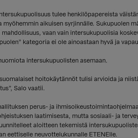
intersukupuolisuus tulee henkilöpapereista väistä
 ja myöhemmin aikuisen syrjinnälle. Sukupuolen mä
n mahdollisuus, vaan vain intersukupuolisia koske
uolen” kategoria ei ole ainoastaan hyvä ja vapau
 huomiota intersukupuolisten asemaan.
uomalaiset hoitokäytännöt tulisi arvioida ja niist
us”, Salo vaatii.
 hallituksen perus- ja ihmisoikeustoimintaohjelma
ohjeistuksen laatimisesta, mutta sosiaali- ja terv
uunnitelleet aloitteen tekemistä intersukupuoliste
lan eettiselle neuvottelukunnalle ETENElle.