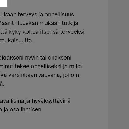
kaan terveys ja onnellisuus
 Maarit Huuskan mukaan tutkija
 että kyky kokea itsensä terveeksi
n mukaisuutta.
idakseni hyvin tai ollakseni
 minut tekee onnelliseksi ja mikä
ikä varsinkaan vauvana, jolloin
ä.
avallisina ja hyväksyttävinä
a ja osa ihmisen