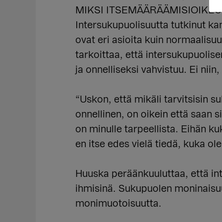
MIKSI ITSEMÄÄRÄÄMISIOIKEU
Intersukupuolisuutta tutkinut k
ovat eri asioita kuin normaalisu
tarkoittaa, että intersukupuolise
ja onnelliseksi vahvistuu. Ei nii
“Uskon, että mikäli tarvitsisin s
onnellinen, on oikein että saan s
on minulle tarpeellista. Eihän ku
en itse edes vielä tiedä, kuka ol
Huuska peräänkuuluttaa, että int
ihmisinä. Sukupuolen moninaisuus
monimuotoisuutta.