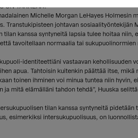
S ON TÄRKEÄÄ?
anadalainen Michelle Morgan LeHayes Holmesin mu
us. Transtukipisteen johtavan sosiaalityöntekijän
n tilan kanssa syntyneitä lapsia tulee hoitaa niin,
n, että tavoitellaan normaalia tai sukupuolinormie
ukupuoli-identiteettiäni vastaavan kehollisuuden vo
iihen apua. Tahtoisin kuitenkin päättää itse, mikä
kaan toinen ihminen voi minua tuntea niin hyvin, e
en ja mitä elämälläni tahdon tehdä”, Huuska selittä
ersukupuolisen tilan kanssa syntyneitä pidetään t
, esimerkiksi intersukupuolisuus, on luonnollist