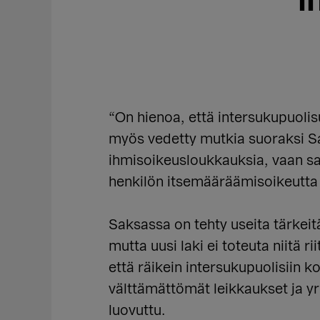
i
“On hienoa, että intersukupuoli
myös vedetty mutkia suoraksi Sa
ihmisoikeusloukkauksia, vaan saa
henkilön itsemääräämisoikeutta 
Saksassa on tehty useita tärkeit
mutta uusi laki ei toteuta niitä r
että räikein intersukupuolisiin 
välttämättömät leikkaukset ja yr
luovuttu.