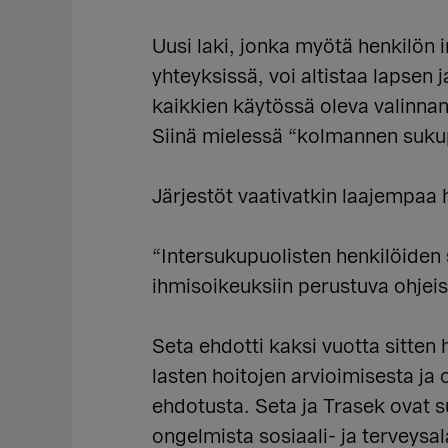
Uusi laki, jonka myötä henkilön 
yhteyksissä, voi altistaa lapsen
kaikkien käytössä oleva valinna
Siinä mielessä “kolmannen sukup
Järjestöt vaativatkin laajempaa
“Intersukupuolisten henkilöiden s
ihmisoikeuksiin perustuva ohjeist
Seta ehdotti kaksi vuotta sitten
lasten hoitojen arvioimisesta ja 
ehdotusta. Seta ja Trasek ovat s
ongelmista sosiaali- ja terveysa