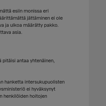
mättä esiin monissa eri
ärittämättä jättäminen ei ole
va ja ulkoa määrätty pakko.
ttava asia.
ä pitäisi antaa yhtenäinen,
an hanketta intersukupuolisten
eysministeriö ei hyväksynyt
n henkilöiden hoitojen