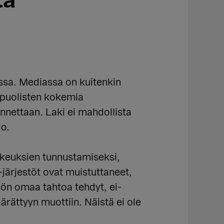
ta
ssa. Mediassa on kuitenkin
upuolisten kokemia
nnettaan. Laki ei mahdollista
lo.
oikeuksien tunnustamiseksi,
i-järjestöt ovat muistuttaneet,
lön omaa tahtoa tehdyt, ei-
rättyyn muottiin. Näistä ei ole