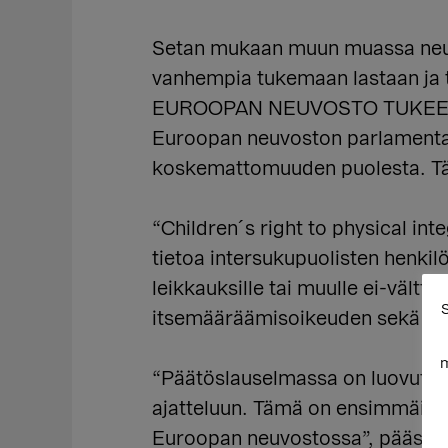
Setan mukaan muun muassa neuvol
vanhempia tukemaan lastaan ja 
EUROOPAN NEUVOSTO TUKEE
Euroopan neuvoston parlamentaar
koskemattomuuden puolesta. Täm
“Children´s right to physical i
tietoa intersukupuolisten henkil
leikkauksille tai muulle ei-väl
S
itsemääräämisoikeuden sekä tarj
m
“Päätöslauselmassa on luovuttu l
ajatteluun. Tämä on ensimmäinen
Euroopan neuvostossa”, pääsihtee