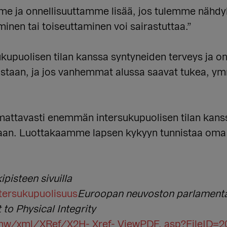
e ja onnellisuuttamme lisää, jos tulemme nähdyksi
nen tai toiseuttaminen voi sairastuttaa.”
upuolisen tilan kanssa syntyneiden terveys ja onne
ostaan, ja jos vanhemmat alussa saavat tukea, ym
mattavasti enemmän intersukupuolisen tilan kans
taan. Luottakaamme lapsen kykyyn tunnistaa om
pisteen sivuilla
ntersukupuolisuus
Euroopan neuvoston parlamenta
to Physical Integrity
t/nw/xml/XRef/X2H- Xref- ViewPDF. asp?FileID=