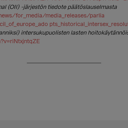
nal (OII) -järjestön tiedote päätöslauselmasta
/news/for_media/media_releases/parlia
l_of_europe_ado pts_historical_intersex_resolu
nniksi) intersukupuolisten lasten hoitokäytännöi
?v=riNtxjntqZE