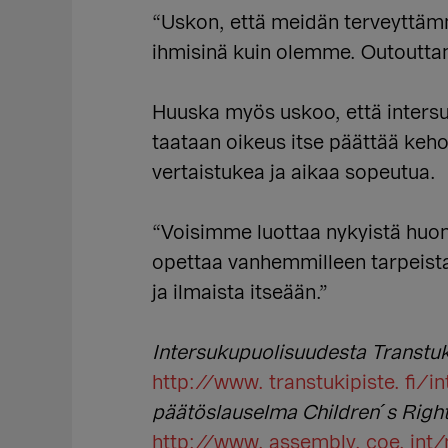
“Uskon, että meidän terveyttämm
ihmisinä kuin olemme. Outouttami
Huuska myös uskoo, että intersuk
taataan oikeus itse päättää keh
vertaistukea ja aikaa sopeutua.
“Voisimme luottaa nykyistä huo
opettaa vanhemmilleen tarpeis
ja ilmaista itseään.”
Intersukupuolisuudesta Transtuki
http://www. transtukipiste. fi/i
päätöslauselma Children´s Right 
http://www. assembly. coe. in