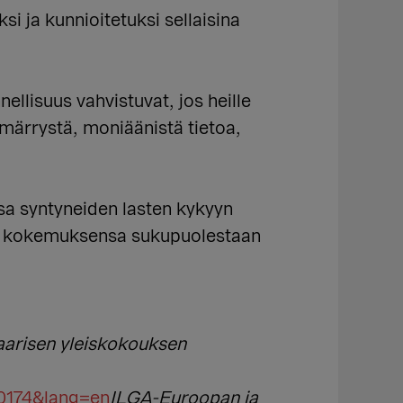
 ja kunnioitetuksi sellaisina
llisuus vahvistuvat, jos heille
märrystä, moniäänistä tietoa,
sa syntyneiden lasten kykyyn
a kokemuksensa sukupuolestaan
arisen yleiskokouksen
20174&lang=en
ILGA-Euroopan ja