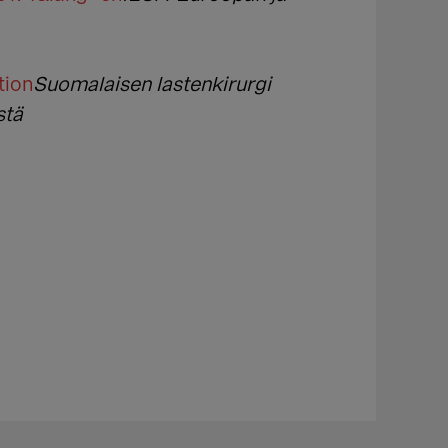
tion
Suomalaisen lastenkirurgi
stä