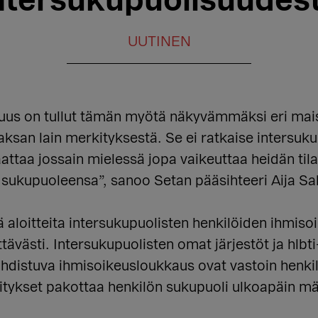
ntersukupuolisuudes
UUTINEN
suus on tullut tämän myötä näkyvämmäksi eri mai
ksan lain merkityksestä. Se ei ratkaise intersuk
ttaa jossain mielessä jopa vaikeuttaa heidän tila
sukupuoleensa”, sanoo Setan pääsihteeri Aija Sa
ä aloitteita intersukupuolisten henkilöiden ihmis
iittävästi. Intersukupuolisten omat järjestöt ja hlbt
kohdistuva ihmisoikeusloukkaus ovat vastoin henki
itykset pakottaa henkilön sukupuoli ulkoapäin mää