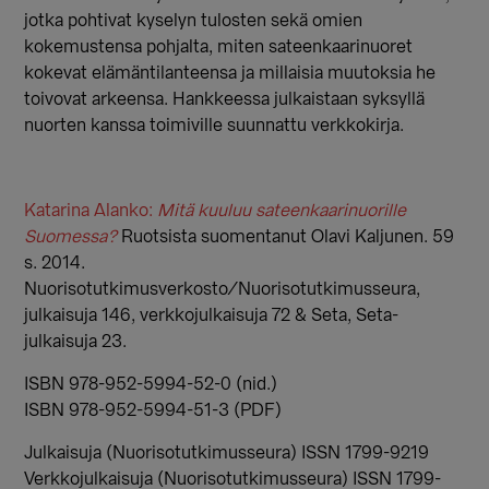
jotka pohtivat kyselyn tulosten sekä omien
kokemustensa pohjalta, miten sateenkaarinuoret
kokevat elämäntilanteensa ja millaisia muutoksia he
toivovat arkeensa. Hankkeessa julkaistaan syksyllä
nuorten kanssa toimiville suunnattu verkkokirja.
Katarina Alanko:
Mitä kuuluu sateenkaarinuorille
Suomessa?
Ruotsista suomentanut Olavi Kaljunen. 59
s. 2014.
Nuorisotutkimusverkosto/Nuorisotutkimusseura,
julkaisuja 146, verkkojulkaisuja 72 & Seta, Seta-
julkaisuja 23.
ISBN 978-952-5994-52-0 (nid.)
ISBN 978-952-5994-51-3 (PDF)
Julkaisuja (Nuorisotutkimusseura) ISSN 1799-9219
Verkkojulkaisuja (Nuorisotutkimusseura) ISSN 1799-