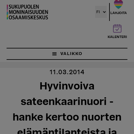
Hyppää
pääsisältöön
LAHJOITA
KALENTERI
VALIKKO
11.03.2014
Hyvinvoiva
sateenkaarinuori -
hanke kertoo nuorten
elämäntilanteista ja