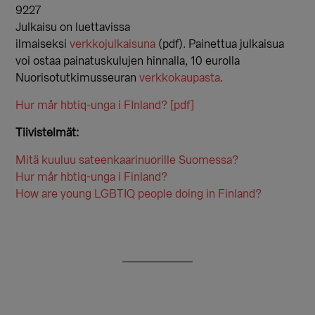
9227
Julkaisu on luettavissa
ilmaiseksi
verkkojulkaisuna
(pdf). Painettua julkaisua
voi ostaa painatuskulujen hinnalla, 10 eurolla
Nuorisotutkimusseuran
verkkokaupasta
.
Hur mår hbtiq-unga i FInland? [pdf]
Tiivistelmät:
Mitä kuuluu sateenkaarinuorille Suomessa?
Hur mår hbtiq-unga i Finland?
How are young LGBTIQ people doing in Finland?