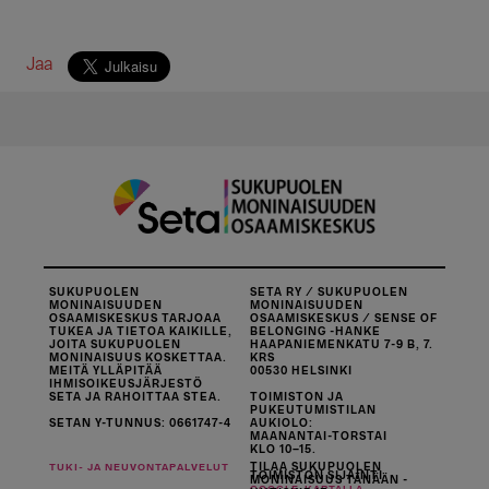
Jaa
SUKUPUOLEN
SETA RY / SUKUPUOLEN
MONINAISUUDEN
MONINAISUUDEN
OSAAMISKESKUS TARJOAA
OSAAMISKESKUS / SENSE OF
TUKEA JA TIETOA KAIKILLE,
BELONGING -HANKE
JOITA SUKUPUOLEN
HAAPANIEMENKATU 7-9 B, 7.
MONINAISUUS KOSKETTAA.
KRS
MEITÄ YLLÄPITÄÄ
00530 HELSINKI
IHMISOIKEUSJÄRJESTÖ
SETA JA RAHOITTAA STEA.
TOIMISTON JA
PUKEUTUMISTILAN
SETAN Y-TUNNUS: 0661747-4
AUKIOLO:
MAANANTAI-TORSTAI
KLO 10–15.
TILAA SUKUPUOLEN
TUKI- JA NEUVONTAPALVELUT
TOIMISTON SIJAINTI
MONINAISUUS TÄNÄÄN -
.