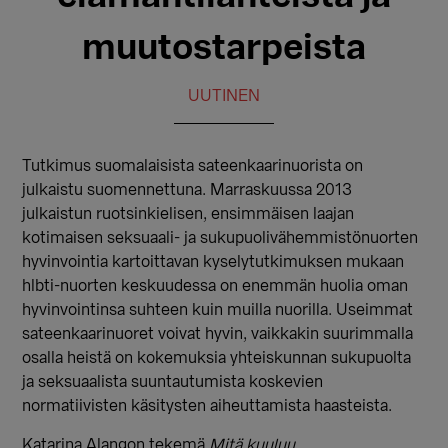
muutostarpeista
UUTINEN
Tutkimus suomalaisista sateenkaarinuorista on
julkaistu suomennettuna. Marraskuussa 2013
julkaistun ruotsinkielisen, ensimmäisen laajan
kotimaisen seksuaali- ja sukupuolivähemmistönuorten
hyvinvointia kartoittavan kyselytutkimuksen mukaan
hlbti-nuorten keskuudessa on enemmän huolia oman
hyvinvointinsa suhteen kuin muilla nuorilla. Useimmat
sateenkaarinuoret voivat hyvin, vaikkakin suurimmalla
osalla heistä on kokemuksia yhteiskunnan sukupuolta
ja seksuaalista suuntautumista koskevien
normatiivisten käsitysten aiheuttamista haasteista.
Katarina Alangon tekemä
Mitä kuuluu