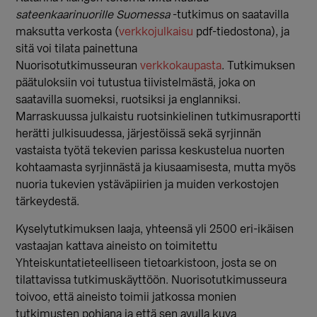
sateenkaarinuorille Suomessa
-tutkimus on saatavilla
maksutta verkosta (
verkkojulkaisu
pdf-tiedostona), ja
sitä voi tilata painettuna
Nuorisotutkimusseuran
verkkokaupasta
. Tutkimuksen
päätuloksiin voi tutustua tiivistelmästä, joka on
saatavilla suomeksi, ruotsiksi ja englanniksi.
Marraskuussa julkaistu ruotsinkielinen tutkimusraportti
herätti julkisuudessa, järjestöissä sekä syrjinnän
vastaista työtä tekevien parissa keskustelua nuorten
kohtaamasta syrjinnästä ja kiusaamisesta, mutta myös
nuoria tukevien ystäväpiirien ja muiden verkostojen
tärkeydestä.
Kyselytutkimuksen laaja, yhteensä yli 2500 eri-ikäisen
vastaajan kattava aineisto on toimitettu
Yhteiskuntatieteelliseen tietoarkistoon, josta se on
tilattavissa tutkimuskäyttöön. Nuorisotutkimusseura
toivoo, että aineisto toimii jatkossa monien
tutkimusten pohjana ja että sen avulla kuva