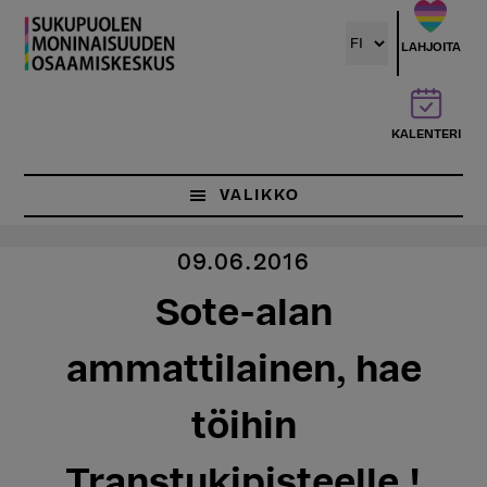
Hyppää
pääsisältöön
LAHJOITA
KALENTERI
VALIKKO
09.06.2016
Sote-alan
ammattilainen, hae
töihin
Transtukipisteelle !