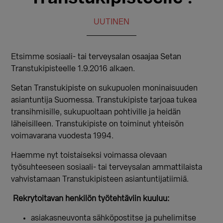
UUTINEN
Etsimme sosiaali- tai terveysalan osaajaa Setan
Transtukipisteelle 1.9.2016 alkaen.
Setan Transtukipiste on sukupuolen moninaisuuden
asiantuntija Suomessa. Transtukipiste tarjoaa tukea
transihmisille, sukupuoltaan pohtiville ja heidän
läheisilleen. Transtukipiste on toiminut yhteisön
voimavarana vuodesta 1994.
Haemme nyt toistaiseksi voimassa olevaan
työsuhteeseen sosiaali- tai terveysalan ammattilaista
vahvistamaan Transtukipisteen asiantuntijatiimiä.
Rekrytoitavan henkilön työtehtäviin kuuluu:
asiakasneuvonta sähköpostitse ja puhelimitse