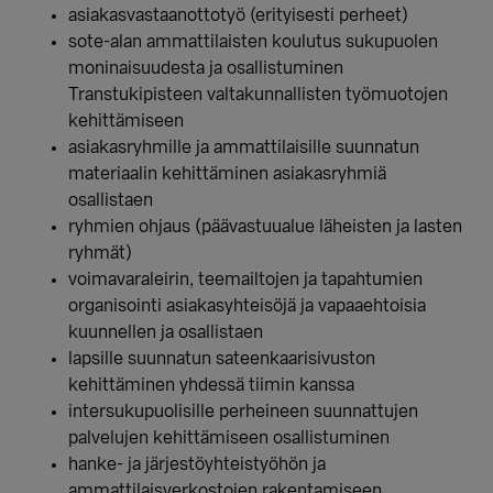
asiakasvastaanottotyö (erityisesti perheet)
sote-alan ammattilaisten koulutus sukupuolen
moninaisuudesta ja osallistuminen
Transtukipisteen valtakunnallisten työmuotojen
kehittämiseen
asiakasryhmille ja ammattilaisille suunnatun
materiaalin kehittäminen asiakasryhmiä
osallistaen
ryhmien ohjaus (päävastuualue läheisten ja lasten
ryhmät)
voimavaraleirin, teemailtojen ja tapahtumien
organisointi asiakasyhteisöjä ja vapaaehtoisia
kuunnellen ja osallistaen
lapsille suunnatun sateenkaarisivuston
kehittäminen yhdessä tiimin kanssa
intersukupuolisille perheineen suunnattujen
palvelujen kehittämiseen osallistuminen
hanke- ja järjestöyhteistyöhön ja
ammattilaisverkostojen rakentamiseen