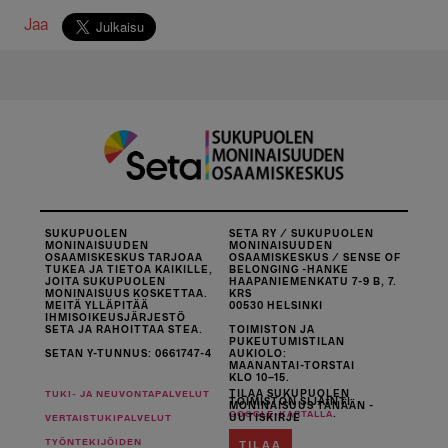
Jaa
SUKUPUOLEN
SETA RY / SUKUPUOLEN
MONINAISUUDEN
MONINAISUUDEN
OSAAMISKESKUS TARJOAA
OSAAMISKESKUS / SENSE OF
TUKEA JA TIETOA KAIKILLE,
BELONGING -HANKE
JOITA SUKUPUOLEN
HAAPANIEMENKATU 7-9 B, 7.
MONINAISUUS KOSKETTAA.
KRS
MEITÄ YLLÄPITÄÄ
00530 HELSINKI
IHMISOIKEUSJÄRJESTÖ
SETA JA RAHOITTAA STEA.
TOIMISTON JA
PUKEUTUMISTILAN
SETAN Y-TUNNUS: 0661747-4
AUKIOLO:
MAANANTAI-TORSTAI
KLO 10–15.
TILAA SUKUPUOLEN
TUKI- JA NEUVONTAPALVELUT
TOIMISTON SIJAINTI
MONINAISUUS TÄNÄÄN -
.
GOOGLE-KARTALLA
UUTISKIRJE
VERTAISTUKIPALVELUT
TYÖNTEKIJÖIDEN
TILAA