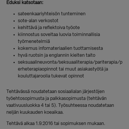
Eduksi katsotaan:
sateenkaariyhteisön tunteminen
sote-alan verkostot
kehittävä ja reflektoiva työote
kiinnostus soveltaa luovia toiminnallisia
työmenetelmiä
kokemus infomateriaalien tuottamisesta
hyvä ruotsin ja englannin kielten taito
seksuaalineuvonta/seksuaaliterapia/pariterapia/p
erheterapiaopinnot tai muut asiakastyötä ja
kouluttajaroolia tukevat opinnot
Tehtävässä noudatetaan sosiaalialan järjestöjen
työehtosopimusta ja palkkasopimusta (tehtävän
vaativuusluokka 4 tai 5). Työsuhteessa noudatetaan
neljän kuukauden koeaikaa.
Tehtävä alkaa 1.9.2016 tai sopimuksen mukaan.