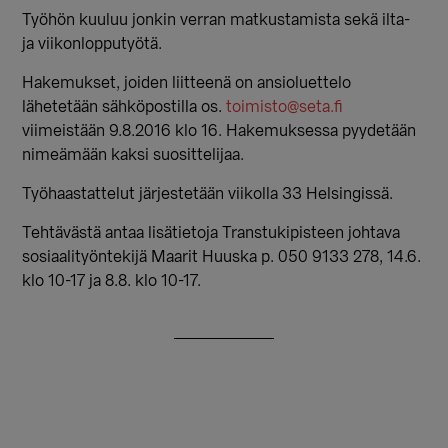
Työhön kuuluu jonkin verran matkustamista sekä ilta-
ja viikonlopputyötä.
Hakemukset, joiden liitteenä on ansioluettelo
lähetetään sähköpostilla os.
toimisto@seta.fi
viimeistään 9.8.2016 klo 16. Hakemuksessa pyydetään
nimeämään kaksi suosittelijaa.
Työhaastattelut järjestetään viikolla 33 Helsingissä.
Tehtävästä antaa lisätietoja Transtukipisteen johtava
sosiaalityöntekijä Maarit Huuska p. 050 9133 278, 14.6.
klo 10-17 ja 8.8. klo 10-17.