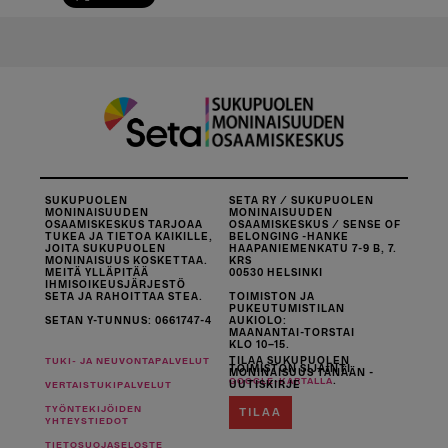
SUKUPUOLEN
SETA RY / SUKUPUOLEN
MONINAISUUDEN
MONINAISUUDEN
OSAAMISKESKUS TARJOAA
OSAAMISKESKUS / SENSE OF
TUKEA JA TIETOA KAIKILLE,
BELONGING -HANKE
JOITA SUKUPUOLEN
HAAPANIEMENKATU 7-9 B, 7.
MONINAISUUS KOSKETTAA.
KRS
MEITÄ YLLÄPITÄÄ
00530 HELSINKI
IHMISOIKEUSJÄRJESTÖ
SETA JA RAHOITTAA STEA.
TOIMISTON JA
PUKEUTUMISTILAN
SETAN Y-TUNNUS: 0661747-4
AUKIOLO:
MAANANTAI-TORSTAI
KLO 10–15.
TILAA SUKUPUOLEN
TUKI- JA NEUVONTAPALVELUT
TOIMISTON SIJAINTI
MONINAISUUS TÄNÄÄN -
.
GOOGLE-KARTALLA
UUTISKIRJE
VERTAISTUKIPALVELUT
TYÖNTEKIJÖIDEN
TILAA
YHTEYSTIEDOT
TIETOSUOJASELOSTE