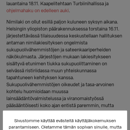
lauantaina 18.11. Kaapelitehtaan Turbiinihallissa ja
ohjelmahaku on edelleen auki
.
Nimilaki on ollut esillä paljon kuluneen syksyn aikana.
Helsingin yliopiston päärakennuksessa torstaina 16.11.
järjestettävässä tilaisuudessa keskustellaan hallituksen
antaman nimilakiesityksen ongelmista
sukupuolivähemmistöjen ja sateenkaariperheiden
näkökulmasta. Järjestöjen mukaan lakiesitykseen
sisältyvä etunimen tiukka sukupuolittaminen on
selvässä ristiriidassa muun yhteiskunnassa
tapahtuneen kehityksen kanssa.
Sukupuolivähemmistöjen oikeudet ja tasa-arvoinen
kohtelu huomioidaan muussa
lainsäädäntövalmistelussa ja viranomaistyössä
pääsääntöisesti koko ajan entistä paremmin, mutta
esitys nimilaiksi on valitettava poikkeus.
Sivustomme käyttää evästeitä käyttäjäkokemuksen
TransHelsingin maanantaina 20.11. järjestetään
parantamiseen. Oletamme tämän sopivan sinulle, mutta