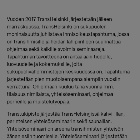
Vuoden 2017 TransHelsinki järjestetään jälleen
marraskuussa. TransHelsinki on sukupuolen
moninaisuutta juhlistava ihmisoikeustapahtuma, jossa
on transihmisille ja heidän lähipiirilleen suunnattua
ohjelmaa sekä kaikille avoimia seminaareja.
Tapahtuman tavoitteena on antaa ääni tiedolle,
luovuudelle ja kokemuksille, joita
sukupuolivähemmistöjen keskuudessa on. Tapahtuma
järjestetään pienimuotoisempana aiempiin vuosiin
verrattuna. Ohjelmaan kuuluu tänä vuonna mm.
tilaisuus nimilaista, yhteisöseminaari, ohjelmaa
perheille ja muistelutyöpaja.
Transtukipiste järjestää TransHelsingissä kahvi-illan,
perinteisen yhteisöseminaarin sekä saunaillan.
Yhteisöseminaari on areena transihmisten yhteisön
äänen esiin tuomiselle. Yhteisöseminaari järjestetään