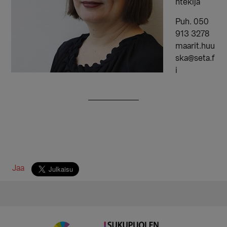
ntekijä
Puh. 050
913 3278
maarit.huu
ska@seta.f
i
Jaa