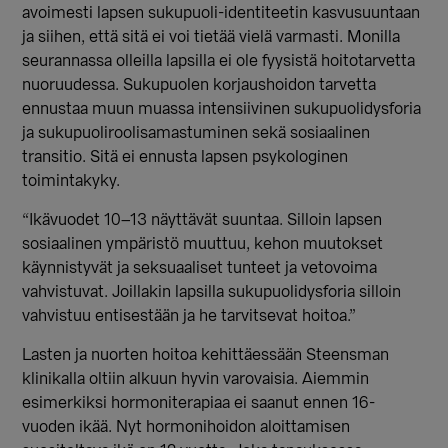
avoimesti lapsen sukupuoli-identiteetin kasvusuuntaan
ja siihen, että sitä ei voi tietää vielä varmasti. Monilla
seurannassa olleilla lapsilla ei ole fyysistä hoitotarvetta
nuoruudessa. Sukupuolen korjaushoidon tarvetta
ennustaa muun muassa intensiivinen sukupuolidysforia
ja sukupuoliroolisamastuminen sekä sosiaalinen
transitio. Sitä ei ennusta lapsen psykologinen
toimintakyky.
“Ikävuodet 10–13 näyttävät suuntaa. Silloin lapsen
sosiaalinen ympäristö muuttuu, kehon muutokset
käynnistyvät ja seksuaaliset tunteet ja vetovoima
vahvistuvat. Joillakin lapsilla sukupuolidysforia silloin
vahvistuu entisestään ja he tarvitsevat hoitoa.”
Lasten ja nuorten hoitoa kehittäessään Steensman
klinikalla oltiin alkuun hyvin varovaisia. Aiemmin
esimerkiksi hormoniterapiaa ei saanut ennen 16-
vuoden ikää. Nyt hormonihoidon aloittamisen