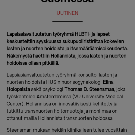
UUTINEN
Lapsiasiavaltuutetun työryhmä HLBTI- ja lapset
keskusteltiin syyskuussa sukupuoliristiriitaa kokevien
lasten ja nuorten hoidoista ja itsemääräämisoikeudesta.
Näkemystä haettiin Hollannista, jossa lasten ja nuorten
hoidoissa ollaan pitkällä.
Lapsiasianvaltuutetun työryhmä konsultoi lasten ja
nuorten hoidoista HUSin nuorisogynekologi
Elina
Holopaista
sekä psykologi
Thomas D. Steensmaa
, joka
työskentelee Amsterdamissa (VU University Medical
Center). Hollannissa on innovatiivisesti kehitetty ja
tutkittu transnuorten hoitomuotoja ja moni maa on
ottanut mallia Hollannista transnuorten hoidossa.
Steensman mukaan heidän klinikalleen tulee vuosittain