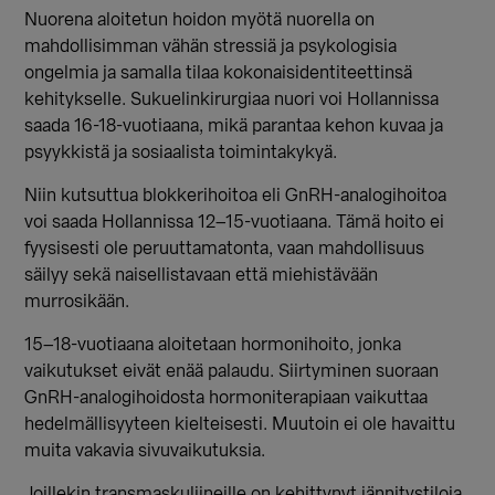
Nuorena aloitetun hoidon myötä nuorella on
mahdollisimman vähän stressiä ja psykologisia
ongelmia ja samalla tilaa kokonaisidentiteettinsä
kehitykselle. Sukuelinkirurgiaa nuori voi Hollannissa
saada 16-18-vuotiaana, mikä parantaa kehon kuvaa ja
psyykkistä ja sosiaalista toimintakykyä.
Niin kutsuttua blokkerihoitoa eli GnRH-analogihoitoa
voi saada Hollannissa 12–15-vuotiaana. Tämä hoito ei
fyysisesti ole peruuttamatonta, vaan mahdollisuus
säilyy sekä naisellistavaan että miehistävään
murrosikään.
15–18-vuotiaana aloitetaan hormonihoito, jonka
vaikutukset eivät enää palaudu. Siirtyminen suoraan
GnRH-analogihoidosta hormoniterapiaan vaikuttaa
hedelmällisyyteen kielteisesti. Muutoin ei ole havaittu
muita vakavia sivuvaikutuksia.
Joillekin transmaskuliineille on kehittynyt jännitystiloja