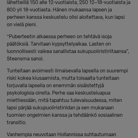
lähetteillä 150 alle 12-vuotiaista, 250 12–18-vuotiaista ja
800 yli 18-vuotiasta. Hänen mukaansa lapsen ja
perheen kanssa keskustelu olisi aloitettava, kun lapsi
on vielä pieni.
“Puberteetin alkaessa perheen on tehtävä isoja
päätöksiä. Tarvitaan kypsyttelyaikaa. Lasten on
luonnollisesti vaikea sanallistaa sukupuoliristiriitaansa”,
Steensma sanoi.
Tunteitaan avoimesti ilmaisevalla lapsella on suurempi
riski kokea kiusaamista, mutta toisaalta tunteitaan
torjuvalla lapsella on enemmän sisäistettyjä
psykologisia oireita. Perhe saa keskusteluapua
miettiessään, mitä tapahtuu tulevaisuudessa, miten
lapsi pärjää sukupuoliristiriidan ja sen mukanaan
tuomien ongelmien kanssa ja tehdäänkö sosiaalinen
transitio.
Vanhempia neuvotaan Hollannissa suhtautumaan