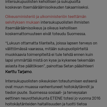
intersukupuolisten
kehollisen ja sukupuolta
koskevan
itsemääräämisoikeuden takaamiseksi.
Oikeusministeriö ja ulkoministeriön teettämän
selvityksen mukaan
intersukupuolisten ihmisten
itsemääräämisoikeus ja oikeus kehollisen
koskemattomuuteen eivät toteudu Suomessa.
“Lukuun ottamatta tilanteita, joissa lapsen terveys on
välittömässä vaarassa, mitään sukupuolipiirteitä
muokkaavia toimenpiteitä ei tule tehdä ennen kuin
lapsi ymmärtää mistä on kyse ja kykenee tekemään
asiasta itse päätöksen”, painottaa Setan pääsihteeri
Kerttu Tarjamo
.
Intersukupuolisten oikeuksien toteutumisen esteenä
ovat muun muassa vanhentuneet hoitokäytännöt ja
tiedon puute. Suomessa s
osiaali- ja terveysalan
eettinen neuvottelukunta ETENE totesi jo vuonna 2016
hoitokäytänteiden haitallisuuden ja tuotti tietoa