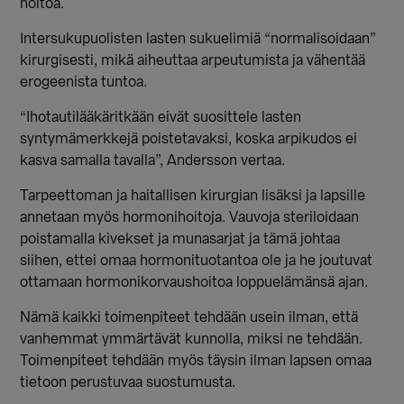
hoitoa.
Intersukupuolisten lasten sukuelimiä “normalisoidaan”
kirurgisesti, mikä aiheuttaa arpeutumista ja vähentää
erogeenista tuntoa.
“Ihotautilääkäritkään eivät suosittele lasten
syntymämerkkejä poistetavaksi, koska arpikudos ei
kasva samalla tavalla”, Andersson vertaa.
Tarpeettoman ja haitallisen kirurgian lisäksi ja lapsille
annetaan myös hormonihoitoja. Vauvoja steriloidaan
poistamalla kivekset ja munasarjat ja tämä johtaa
siihen, ettei omaa hormonituotantoa ole ja he joutuvat
ottamaan hormonikorvaushoitoa loppuelämänsä ajan.
Nämä kaikki toimenpiteet tehdään usein ilman, että
vanhemmat ymmärtävät kunnolla, miksi ne tehdään.
Toimenpiteet tehdään myös täysin ilman lapsen omaa
tietoon perustuvaa suostumusta.