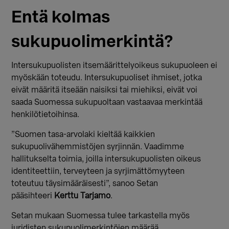
Entä kolmas
sukupuolimerkintä?
Intersukupuolisten itsemäärittelyoikeus sukupuoleen ei
myöskään toteudu. Intersukupuoliset ihmiset, jotka
eivät määritä itseään naisiksi tai miehiksi, eivät voi
saada Suomessa sukupuoltaan vastaavaa merkintää
henkilötietoihinsa.
”Suomen tasa-arvolaki kieltää kaikkien
sukupuolivähemmistöjen syrjinnän. Vaadimme
hallitukselta toimia, joilla intersukupuolisten oikeus
identiteettiin, terveyteen ja syrjimättömyyteen
toteutuu täysimääräisesti”, sanoo Setan
pääsihteeri
Kerttu Tarjamo
.
Setan mukaan Suomessa tulee tarkastella myös
juridisten sukupuolimerkintöjen määrää.