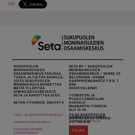
Jaa
SUKUPUOLEN
SETA RY / SUKUPUOLEN
MONINAISUUDEN
MONINAISUUDEN
OSAAMISKESKUS TARJOAA
OSAAMISKESKUS / SENSE OF
TUKEA JA TIETOA KAIKILLE,
BELONGING -HANKE
JOITA SUKUPUOLEN
HAAPANIEMENKATU 7-9 B, 7.
MONINAISUUS KOSKETTAA.
KRS
MEITÄ YLLÄPITÄÄ
00530 HELSINKI
IHMISOIKEUSJÄRJESTÖ
SETA JA RAHOITTAA STEA.
TOIMISTON JA
PUKEUTUMISTILAN
SETAN Y-TUNNUS: 0661747-4
AUKIOLO:
MAANANTAI-TORSTAI
KLO 10–15.
TILAA SUKUPUOLEN
TUKI- JA NEUVONTAPALVELUT
TOIMISTON SIJAINTI
MONINAISUUS TÄNÄÄN -
.
GOOGLE-KARTALLA
UUTISKIRJE
VERTAISTUKIPALVELUT
TYÖNTEKIJÖIDEN
TILAA
YHTEYSTIEDOT