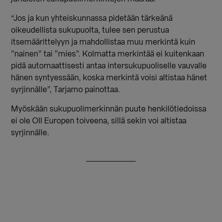
“Jos ja kun yhteiskunnassa pidetään tärkeänä
oikeudellista sukupuolta, tulee sen perustua
itsemäärittelyyn ja mahdollistaa muu merkintä kuin
”nainen” tai ”mies”. Kolmatta merkintää ei kuitenkaan
pidä automaattisesti antaa intersukupuoliselle vauvalle
hänen syntyessään, koska merkintä voisi altistaa hänet
syrjinnälle”, Tarjamo painottaa.
Myöskään sukupuolimerkinnän puute henkilötiedoissa
ei ole OII Europen toiveena, sillä sekin voi altistaa
syrjinnälle.