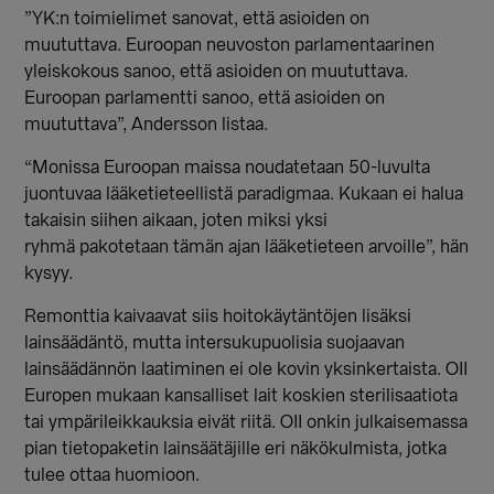
”YK:n toimielimet sanovat, että asioiden on
muututtava. Euroopan neuvoston
parlamentaarinen
yleiskokous sanoo, että asioiden on muututtava.
Euroopan parlamentti sanoo, että asioiden on
muututtava”, Andersson listaa.
“Monissa Euroopan maissa
noudatetaan 50-luvulta
juontuvaa lääketieteellistä
paradigmaa
.
Ku
kaan ei halua
takaisin siihen aikaan, joten miksi yksi
ryhm
ä
pakotetaan
tämän ajan lääketieteen arvoille
”, hän
kysyy.
Remonttia kaivaavat siis hoitokäytäntöjen lisäksi
lainsäädäntö, mutta intersukupuolisia suojaavan
lainsäädännön laatiminen ei ole kovin yksinkertaista. OII
Europen mukaan kansalliset lait koskien sterilisaatiota
tai ympärileikkauksia eivät riitä. OII onkin julkaisemassa
pian tietopaketin lainsäätäjille eri näkökulmista, jotka
tulee ottaa huomioon.