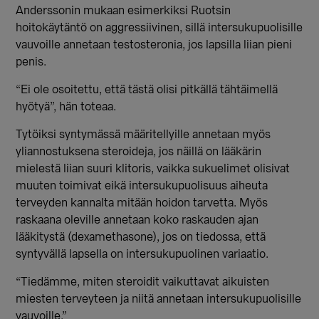
Anderssonin mukaan esimerkiksi Ruotsin
hoitokäytäntö on aggressiivinen, sillä intersukupuolisille
vauvoille annetaan testosteronia, jos lapsilla liian pieni
penis.
“Ei ole osoitettu, että tästä olisi pitkällä tähtäimellä
hyötyä”, hän toteaa.
Tytöiksi syntymässä määritellyille annetaan myös
yliannostuksena steroideja, jos näillä on lääkärin
mielestä liian suuri klitoris, vaikka sukuelimet olisivat
muuten toimivat eikä intersukupuolisuus aiheuta
terveyden kannalta mitään hoidon tarvetta. Myös
raskaana oleville annetaan koko raskauden ajan
lääkitystä (dexamethasone), jos on tiedossa, että
syntyvällä lapsella on intersukupuolinen variaatio.
“Tiedämme, miten steroidit vaikuttavat aikuisten
miesten terveyteen ja niitä annetaan intersukupuolisille
vauvoille.”