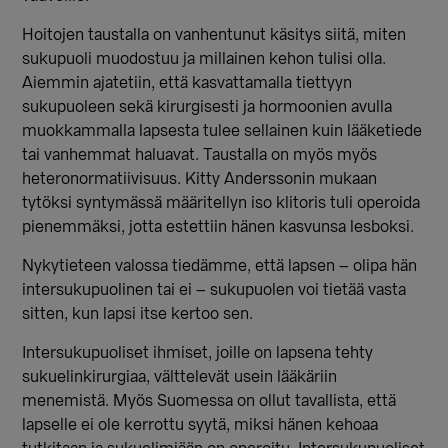
Hoitojen taustalla on vanhentunut käsitys siitä, miten
sukupuoli muodostuu ja millainen kehon tulisi olla.
Aiemmin ajatetiin, että kasvattamalla tiettyyn
sukupuoleen sekä kirurgisesti ja hormoonien avulla
muokkammalla lapsesta tulee sellainen kuin lääketiede
tai vanhemmat haluavat. Taustalla on myös myös
heteronormatiivisuus. Kitty Anderssonin mukaan
tytöksi syntymässä määritellyn iso klitoris tuli operoida
pienemmäksi, jotta estettiin hänen kasvunsa lesboksi.
Nykytieteen valossa tiedämme, että lapsen – olipa hän
intersukupuolinen tai ei – sukupuolen voi tietää vasta
sitten, kun lapsi itse kertoo sen.
Intersukupuoliset ihmiset, joille on lapsena tehty
sukuelinkirurgiaa, välttelevät usein lääkäriin
menemistä. Myös Suomessa on ollut tavallista, että
lapselle ei ole kerrottu syytä, miksi hänen kehoaa