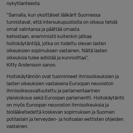
nykytilanteesta.
”
Samalla, kun yksittäise
t
lääkärit Suomessa
tunnistavat
, että
intersukupuoli
silla on oikeus
tehdä
omat valintansa ja
päättää omasta
kehostaan
,
enemmistö kuitenkin
jatkaa
hoitokäytäntöjä, jo
tka on todettu olevan
lasten
oikeuksien sopimuksen vastainen.
Nä
itä
lasten
oikeu
ksia tulee edis
tää ja kunnioittaa
”,
Kitty
Andersson
sanoo.
Hoitokäytännön ovat tuominneet ihmisoikeuksien ja
lasten oikeuksien vastaisena Euroopan neuvoston
ihmisoikeusvaltuutettu ja parlamentaarinen
yleiskokous sekä Euroopan parlamentti. Hoitokäytäntö
on myös Euroopan neuvoston ihmisoikeuksia ja
biolääketiedettä koskevan sopimuksen ja Suomen
potilaslain ja terveyden- ja hoitoalan eettisten ohjeiden
vastainen.