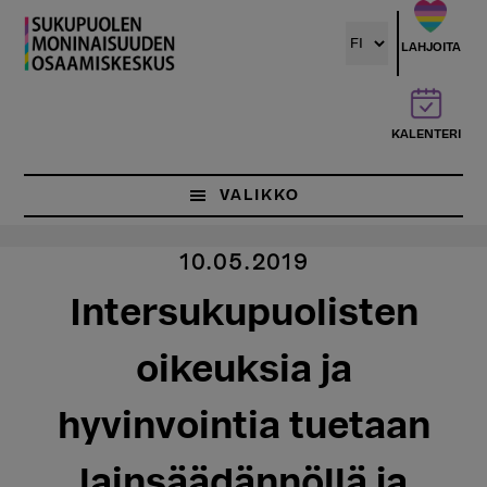
Hyppää
pääsisältöön
LAHJOITA
KALENTERI
VALIKKO
10.05.2019
Intersukupuolisten
oikeuksia ja
hyvinvointia tuetaan
lainsäädännöllä ja