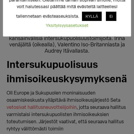
parantamiseen. Oletamme tämän sopivan sinulle, mutta
voit halutessasi päättää mitä evästeitä laitteellesi
tallennetaan evästeaseuksista.
KYLLÄ
Ei
Yksityisyysasetukset
Setan ja TIKA-hankkeen vieraana oli
kansainvälisiä intersukupuolisuustoimijoita. Irina
venäjältä (oikealla), Valentino Iso-Britanniasta ja
Audrey Itävallasta.
Intersukupuolisuus
ihmisoikeuskysymyksenä
OII Europe ja Sukupuolen moninaisuuden
osaamiskeskusta ylläpitävä ihmisoikeusjärjestö Seta
vetosivat hallitusneuvottelijoihin
, jotta seuraava hallitus
varmistaisi intersukupuolisten ihmisoikeuksien
toteutumisen.
Järjestöt vaativat, että seuraava hallitus
ryhtyy välittömästi toimiin