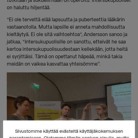
tutkitaan ja sukuelimiään on operoitu. Intersukupuoliset
on haluttu hiljentää.
“Ei ole tervettä elää lapsuutta ja puberteettia lääkärin
vastaanotolla. Mutta lapsille ei anneta mahdollisuutta
kieltäytyä. E
i ole sitä vaihtoehtoa
“, Andersson sanoo ja
jatkaa, “Intersukupuolisille on sanottu, etteivät he saa
kertoa intersukupuolisuudestaan kellekään, jotta heitä
ei syrjittäisi. Tämä on opettanut häpeää, minkä takia
meidän on vaikea kasvattaa yhteisömme”.
Sivustomme käyttää evästeitä käyttäjäkokemuksen