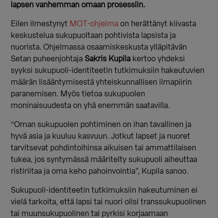
lapsen vanhemman omaan prosessiin.
Eilen ilmestynyt
MOT-ohjelma
on herättänyt kiivasta
keskustelua sukupuoltaan pohtivista lapsista ja
nuorista. Ohjelmassa osaamiskeskusta ylläpitävän
Setan puheenjohtaja
Sakris Kupila
kertoo yhdeksi
syyksi sukupuoli-identiteetin tutkimuksiin hakeutuvien
määrän lisääntymisestä yhteiskunnallisen ilmapiirin
paranemisen. Myös tietoa sukupuolen
moninaisuudesta on yhä enemmän saatavilla.
“Oman sukupuolen pohtiminen on ihan tavallinen ja
hyvä asia ja kuuluu kasvuun. Jotkut lapset ja nuoret
tarvitsevat pohdintoihinsa aikuisen tai ammattilaisen
tukea, jos syntymässä määritelty sukupuoli aiheuttaa
ristiriitaa ja oma keho pahoinvointia”, Kupila sanoo.
Sukupuoli-identiteetin tutkimuksiin hakeutuminen ei
vielä tarkoita, että lapsi tai nuori olisi transsukupuolinen
tai muunsukupuolinen tai pyrkisi korjaamaan