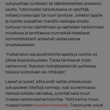
sukupuoltaan juridisesti tai lääketieteellisen prosessin
kautta. Tutkimusten tarkoituksena on selvittää,
millaista tukea lapsi tai nuori tarvitsee. Joillekin lapsille
ja nuorille sosiaalinen transitio vaikkapa omalta
tuntuvan nimen käyttämisen ja vaatteiden hankkimisen
muodossa ja tarvittaessa murrosikää hidastavat
hormoniblokkerit antaisivat rauhaa kasvaa
omanlaisekseen.
“Hoitamaton sukupuoliristiriita lapsilla ja nuorilla voi
johtaa itsetuhoisuuteen. Tukea tarvitsevat myös
vanhemmat. Nykyisen hoitojärjestelmän puitteissa
tukea ei kuitenkaan ole riittävästi.”
Lapset ja nuoret, jotka eivät vastaa yhteiskunnan
sukupuoleen liitettyjä normeja, ovat suuremmassa
riskissä kohdata väkivaltaa, syrjintää sekä muun
muassa vanhempiensa torjuntaa. Tästä kertoo muun
muassa tuorein
kouluterveyskysely
. Transnuoret voivat