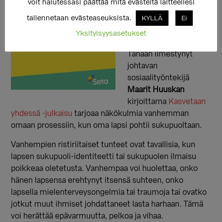
voit halutessasi päättää mitä evästeitä laitteellesi
vertaistoimintaa
tallennetaan evästeaseuksista.
sukupuoltaan pohtiville
KYLLÄ
Ei
ja translapsille sekä
Yksityisyysasetukset
heidän vanhemmilleen.
Tänään ilmestynyt
johtavan
sosiaalityöntekijä
Maarit Huuskan
kirjoittama
Kasvetaan
yhdessä -julkaisu
tarjoaa näkökulmia vanhemman
omaan prosessiin, kun oma lapsi pohtii sukupuoltaan.
Vanhempien ristiriitaiset tunteet ovat tavallisia, kun
lapsen sukupuoli-identiteetti tai sukupuolen ilmaisu
poikkeaa oletetusta. Vanhempaa voi huolettaa, onko
hänen lapsensa erehtynyt itsensä suhteen, onko
lapsella mielenterveysongelmia tai traumoja tai ovatko
jotkut muut ihmiset johdattaneet lasta harhaan. Tämä
voi herättää epävarmuutta, pelkoa ja vihaa.