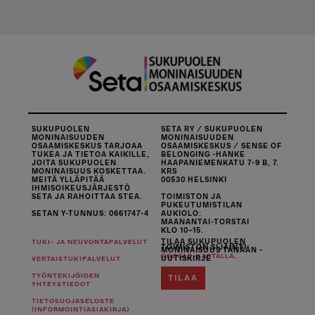
SUKUPUOLEN
SETA RY / SUKUPUOLEN
MONINAISUUDEN
MONINAISUUDEN
OSAAMISKESKUS TARJOAA
OSAAMISKESKUS / SENSE OF
TUKEA JA TIETOA KAIKILLE,
BELONGING -HANKE
JOITA SUKUPUOLEN
HAAPANIEMENKATU 7-9 B, 7.
MONINAISUUS KOSKETTAA.
KRS
MEITÄ YLLÄPITÄÄ
00530 HELSINKI
IHMISOIKEUSJÄRJESTÖ
SETA JA RAHOITTAA STEA.
TOIMISTON JA
PUKEUTUMISTILAN
SETAN Y-TUNNUS: 0661747-4
AUKIOLO:
MAANANTAI-TORSTAI
KLO 10–15.
TILAA SUKUPUOLEN
TUKI- JA NEUVONTAPALVELUT
TOIMISTON SIJAINTI
MONINAISUUS TÄNÄÄN -
.
GOOGLE-KARTALLA
UUTISKIRJE
VERTAISTUKIPALVELUT
TYÖNTEKIJÖIDEN
TILAA
YHTEYSTIEDOT
TIETOSUOJASELOSTE
(INFORMOINTIASIAKIRJA)