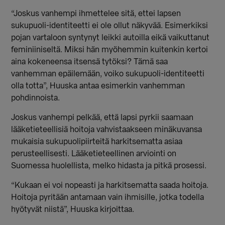
“Joskus vanhempi ihmettelee sitä, ettei lapsen
sukupuoli-identiteetti ei ole ollut näkyvää. Esimerkiksi
pojan vartaloon syntynyt leikki autoilla eikä vaikuttanut
feminiiniseltä. Miksi hän myöhemmin kuitenkin kertoi
aina kokeneensa itsensä tytöksi? Tämä saa
vanhemman epäilemään, voiko sukupuoli-identiteetti
olla totta”, Huuska antaa esimerkin vanhemman
pohdinnoista.
Joskus vanhempi pelkää, että lapsi pyrkii saamaan
lääketieteellisiä hoitoja vahvistaakseen minäkuvansa
mukaisia sukupuolipiirteitä harkitsematta asiaa
perusteellisesti. Lääketieteellinen arviointi on
Suomessa huolellista, melko hidasta ja pitkä prosessi.
“Kukaan ei voi nopeasti ja harkitsematta saada hoitoja.
Hoitoja pyritään antamaan vain ihmisille, jotka todella
hyötyvät niistä”, Huuska kirjoittaa.