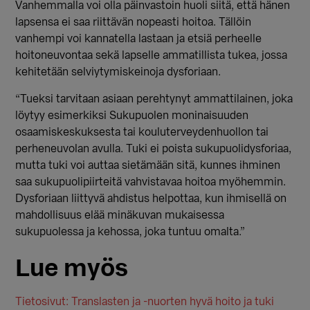
Vanhemmalla voi olla päinvastoin huoli siitä, että hänen
lapsensa ei saa riittävän nopeasti hoitoa. Tällöin
vanhempi voi kannatella lastaan ja etsiä perheelle
hoitoneuvontaa sekä lapselle ammatillista tukea, jossa
kehitetään selviytymiskeinoja dysforiaan.
“Tueksi tarvitaan asiaan perehtynyt ammattilainen, joka
löytyy esimerkiksi Sukupuolen moninaisuuden
osaamiskeskuksesta tai kouluterveydenhuollon tai
perheneuvolan avulla. Tuki ei poista sukupuolidysforiaa,
mutta tuki voi auttaa sietämään sitä, kunnes ihminen
saa sukupuolipiirteitä vahvistavaa hoitoa myöhemmin.
Dysforiaan liittyvä ahdistus helpottaa, kun ihmisellä on
mahdollisuus elää minäkuvan mukaisessa
sukupuolessa ja kehossa, joka tuntuu omalta.”
Lue myös
Tietosivut: Translasten ja -nuorten hyvä hoito ja tuki