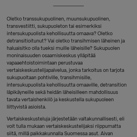
Oletko transsukupuolinen, muunsukupuolinen,
transvestiitti, sukupuoleton tai esimerkiksi
intersukupuolista kehollisuutta omaava? Oletko
detransitioitunut? Vai oletko transihmisen läheinen ja
haluaisitko olla tueksi muille läheisille? Sukupuolen
moninaisuuden osaamiskeskus ylläpitää
vapaaehtoistoimintaan perustuvaa
vertaiskeskustelijapalvelua, jonka tarkoitus on tarjota
sukupuoltaan pohtiville, transihmisille,
intersukupuolista kehollisuutta omaaville, detransition
läpikäyneille sekä heidän läheisilleen mahdollisuus
tavata vertaishenkilö ja keskustella sukupuoleen
liittyvistä asioista.
Vertaiskeskusteluja järjestetään valtakunnallisesti, eli
voit tulla mukaan vertaiskeskustelijaksi riippumatta
siitä, millä paikkakunnalla Suomessa asut. Aivan