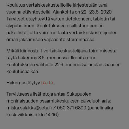
Koulutus vertaiskeskustelijoille järjestetään tänä
vuonna etäyhteydellä. Ajankohta on 22.-23.8. 2020.
Tarvitset etäyhteyttä varten tietokoneen, tabletin tai
älypuhelimen. Koulutukseen osallistuminen on
pakollista, jotta voimme taata vertaiskeskustelijoiden
oman jaksamisen vapaaehtoistoiminnassa.
Mikäli kiinnostuit vertaiskeskustelijana toimimisesta,
täytä hakemus 8.6. mennessä. Ilmoitamme
koulutukseen valituille 22.6. mennessä heidän saaneen
koulutuspaikan.
Hakemus löytyy
täältä
.
Tarvittaessa lisätietoja antaa Sukupuolen
moninaisuuden osaamiskeskuksen palveluohjaaja:
miska.salakka@seta.fi / 050 371 6899 (puhelinaika
keskiviikkoisin klo 14-16).