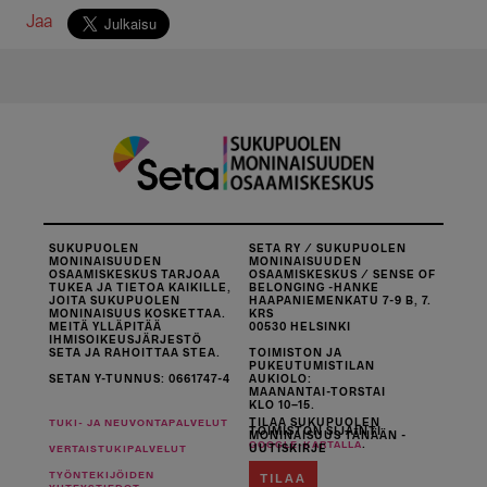
Jaa
SUKUPUOLEN
SETA RY / SUKUPUOLEN
MONINAISUUDEN
MONINAISUUDEN
OSAAMISKESKUS TARJOAA
OSAAMISKESKUS / SENSE OF
TUKEA JA TIETOA KAIKILLE,
BELONGING -HANKE
JOITA SUKUPUOLEN
HAAPANIEMENKATU 7-9 B, 7.
MONINAISUUS KOSKETTAA.
KRS
MEITÄ YLLÄPITÄÄ
00530 HELSINKI
IHMISOIKEUSJÄRJESTÖ
SETA JA RAHOITTAA STEA.
TOIMISTON JA
PUKEUTUMISTILAN
SETAN Y-TUNNUS: 0661747-4
AUKIOLO:
MAANANTAI-TORSTAI
KLO 10–15.
TILAA SUKUPUOLEN
TUKI- JA NEUVONTAPALVELUT
TOIMISTON SIJAINTI
MONINAISUUS TÄNÄÄN -
.
GOOGLE-KARTALLA
UUTISKIRJE
VERTAISTUKIPALVELUT
TYÖNTEKIJÖIDEN
TILAA