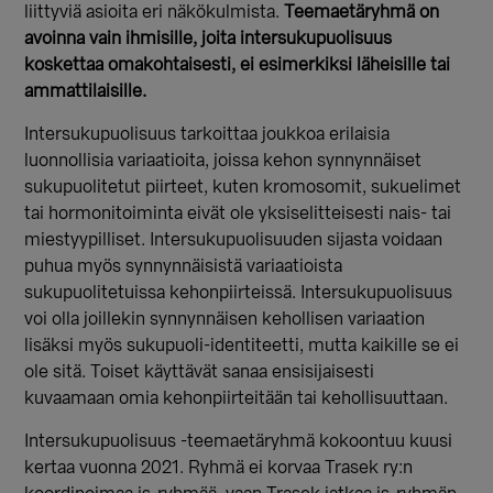
liittyviä asioita eri näkökulmista.
Teemaetäryhmä on
avoinna vain ihmisille, joita intersukupuolisuus
koskettaa omakohtaisesti, ei esimerkiksi läheisille tai
ammattilaisille.
Intersukupuolisuus tarkoittaa joukkoa erilaisia
luonnollisia variaatioita, joissa kehon synnynnäiset
sukupuolitetut piirteet, kuten kromosomit, sukuelimet
tai hormonitoiminta eivät ole yksiselitteisesti nais- tai
miestyypilliset. Intersukupuolisuuden sijasta voidaan
puhua myös synnynnäisistä variaatioista
sukupuolitetuissa kehonpiirteissä. Intersukupuolisuus
voi olla joillekin synnynnäisen kehollisen variaation
lisäksi myös sukupuoli-identiteetti, mutta kaikille se ei
ole sitä. Toiset käyttävät sanaa ensisijaisesti
kuvaamaan omia kehonpiirteitään tai kehollisuuttaan.
Intersukupuolisuus -teemaetäryhmä kokoontuu kuusi
kertaa vuonna 2021. Ryhmä ei korvaa Trasek ry:n