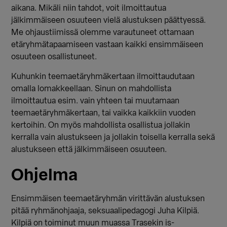
aikana. Mikäli niin tahdot, voit ilmoittautua
jälkimmäiseen osuuteen vielä alustuksen päättyessä.
Me ohjaustiimissä olemme varautuneet ottamaan
etäryhmätapaamiseen vastaan kaikki ensimmäiseen
osuuteen osallistuneet.
Kuhunkin teemaetäryhmäkertaan ilmoittaudutaan
omalla lomakkeellaan. Sinun on mahdollista
ilmoittautua esim. vain yhteen tai muutamaan
teemaetäryhmäkertaan, tai vaikka kaikkiin vuoden
kertoihin. On myös mahdollista osallistua jollakin
kerralla vain alustukseen ja jollakin toisella kerralla sekä
alustukseen että jälkimmäiseen osuuteen.
Ohjelma
Ensimmäisen teemaetäryhmän virittävän alustuksen
pitää ryhmänohjaaja, seksuaalipedagogi Juha Kilpiä.
Kilpiä on toiminut muun muassa Trasekin is-