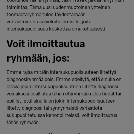
koordinoimaa is-ryhmää, vaan Trasek jatkaa is-ryhmän
toimintaa. Tämä uusi uudenmuotoinen yhteinen
teemaetäryhmä tulee täydentämään
vertaistoimintapalveluita ihmisille, joita
intersukupuolisuus koskettaa omakohtaisesti.
Voit ilmoittautua
ryhmään, jos:
Emme rajaa mitään intersukupuolisuuteen liitettyä
diagnoosiryhmää pois. Emme edellytä, että sinulla on
oltava jokin intersukupuolisuuteen liitetty diagnoosi
voidaksesi osallistua tähän etäryhmään. Jos tiedät tai
epäilet, että sinulla on jokin intersukupuolisuuteen
liitetty diagnoosi tai synnynnäistä variaatiota
sukupuolitetuissa kehonpiirteissä, voit ilmoittautua
tähän ryhmään.