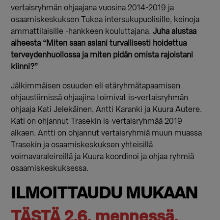
vertaisryhmän ohjaajana vuosina 2014-2019 ja
osaamiskeskuksen Tukea intersukupuolisille, keinoja
ammattilaisille -hankkeen kouluttajana.
Juha alustaa
aiheesta “Miten saan asiani turvallisesti hoidettua
terveydenhuollossa ja miten pidän omista rajoistani
kiinni?”
Jälkimmäisen osuuden eli etäryhmätapaamisen
ohjaustiimissä ohjaajina toimivat is-vertaisryhmän
ohjaaja Kati Jelekäinen, Antti Karanki ja Kuura Autere.
Kati on ohjannut Trasekin is-vertaisryhmää 2019
alkaen. Antti on ohjannut vertaisryhmiä muun muassa
Trasekin ja osaamiskeskuksen yhteisillä
voimavaraleireillä ja Kuura koordinoi ja ohjaa ryhmiä
osaamiskeskuksessa.
ILMOITTAUDU MUKAAN
TÄSTÄ 2.6. mennessä.