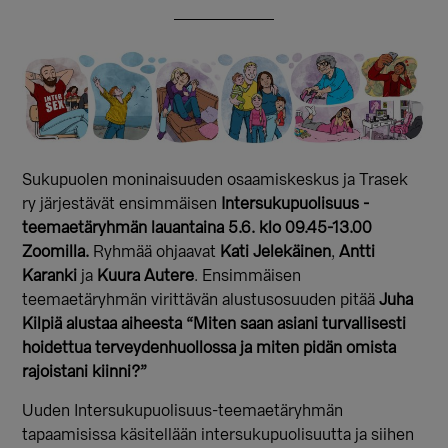
Sukupuolen moninaisuuden osaamiskeskus ja Trasek
ry järjestävät ensimmäisen
Intersukupuolisuus -
teemaetäryhmän lauantaina 5.6. klo 09.45-13.00
Zoomilla.
Ryhmää ohjaavat
Kati Jelekäinen
,
Antti
Karanki
ja
Kuura Autere
. Ensimmäisen
teemaetäryhmän virittävän alustusosuuden pitää
Juha
Kilpiä
alustaa aiheesta “Miten saan asiani turvallisesti
hoidettua terveydenhuollossa ja miten pidän omista
rajoistani kiinni?”
Uuden Intersukupuolisuus-teemaetäryhmän
tapaamisissa käsitellään intersukupuolisuutta ja siihen