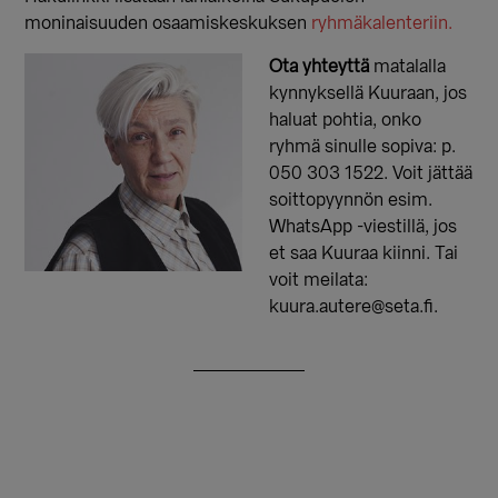
moninaisuuden osaamiskeskuksen
ryhmäkalenteriin.
Ota yhteyttä
matalalla
kynnyksellä Kuuraan, jos
haluat pohtia, onko
ryhmä sinulle sopiva: p.
050 303 1522. Voit jättää
soittopyynnön esim.
WhatsApp -viestillä, jos
et saa Kuuraa kiinni. Tai
voit meilata:
kuura.autere@seta.fi.