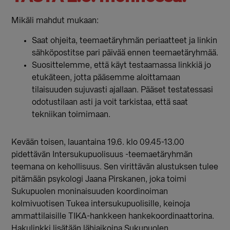
Mikäli mahdut mukaan:
Saat ohjeita, teemaetäryhmän periaatteet ja linkin
sähköpostitse pari päivää ennen teemaetäryhmää.
Suosittelemme, että käyt testaamassa linkkiä jo
etukäteen, jotta pääsemme aloittamaan
tilaisuuden sujuvasti ajallaan. Pääset testatessasi
odotustilaan asti ja voit tarkistaa, että saat
tekniikan toimimaan.
Kevään toisen, lauantaina 19.6. klo 09.45-13.00
pidettävän Intersukupuolisuus -teemaetäryhmän
teemana on kehollisuus. Sen virittävän alustuksen tulee
pitämään psykologi Jaana Pirskanen, joka toimi
Sukupuolen moninaisuuden koordinoiman
kolmivuotisen Tukea intersukupuolisille, keinoja
ammattilaisille TIKA-hankkeen hankekoordinaattorina.
Hakulinkki lisätään lähiaikoina Sukupuolen