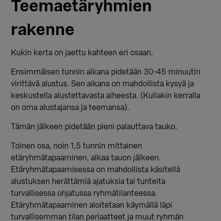
Teemaetäryhmien
rakenne
Kukin kerta on jaettu kahteen eri osaan.
Ensimmäisen tunnin aikana pidetään 30-45 minuutin
virittävä alustus. Sen aikana on mahdollista kysyä ja
keskustella alustettavasta aiheesta. (Kullakin kerralla
on oma alustajansa ja teemansa).
Tämän jälkeen pidetään pieni palauttava tauko.
Toinen osa, noin 1,5 tunnin mittainen
etäryhmätapaaminen, alkaa tauon jälkeen.
Etäryhmätapaamisessa on mahdollista käsitellä
alustuksen herättämiä ajatuksia tai tunteita
turvallisessa ohjatussa ryhmätilanteessa.
Etäryhmätapaaminen aloitetaan käymällä läpi
turvallisemman tilan periaatteet ja muut ryhmän