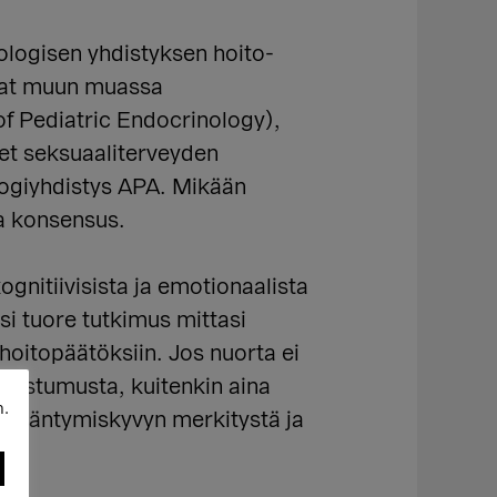
logisen yhdistyksen hoito-
kevat muun muassa
of Pediatric Endocrinology),
set seksuaaliterveyden
logiyhdistys APA. Mikään
ja konsensus.
ognitiivisista ja emotionaalista
i tuore tutkimus mittasi
hoitopäätöksiin. Jos nuorta ei
uostumusta, kuitenkin aina
n.
isääntymiskyvyn merkitystä ja