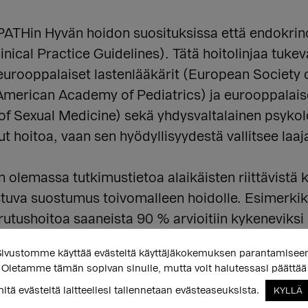
ATHin Hyvän hoidon suosituksissa että endokrino
inical Practice Guidelines). Tätä hoitolinjaa tu
eurooppalaiset lastenlääkärit (European Society 
 (American Academy of Pediatrics) ja eurooppalai
 of Sexual Medicine) sekä yhdysvaltalainen psyko
ut hoitoa, vaan sen hyödyllisyydestä vallitsee laa
n olemassa tutkimustietoa alaikäisten riittävistä k
stuva suostumus toivomalleen hoidolle. Esimerkiks
tushoitoa saaneista 90 % arvioitiin kykeneviksi 
otetaan enemmän vanhempien tietoon perustuvaa s
ivustomme käyttää evästeitä käyttäjäkokemuksen parantamisee
. Vanhemmat kykenevät arvioimaan esimerkiksi l
Oletamme tämän sopivan sinulle, mutta voit halutessasi päättää
aan arviointiprosessiin.
itä evästeitä laitteellesi tallennetaan evästeaseuksista.
KYLLÄ