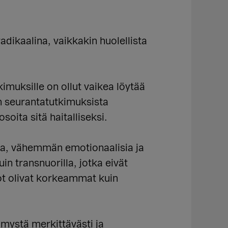
adikaalina, vaikkakin huolellista
imuksille on ollut vaikea löytää
lin seurantatutkimuksista
soita sitä haitalliseksi.
sta, vähemmän emotionaalisia ja
n transnuorilla, jotka eivät
ot olivat korkeammat kuin
mystä merkittävästi ja