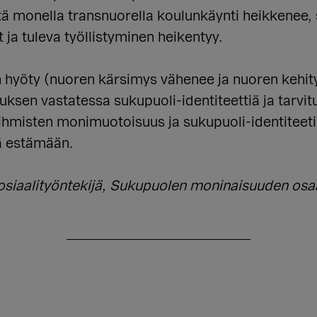
tä monella transnuorella koulunkäynti heikkenee, 
ja tuleva työllistyminen heikentyy.
tön hyöty (nuoren kärsimys vähenee ja nuoren keh
uksen vastatessa sukupuoli-identiteettiä ja tarvi
hmisten monimuotoisuus ja sukupuoli-identiteetin 
iä estämään.
sosiaalityöntekijä, Sukupuolen moninaisuuden o