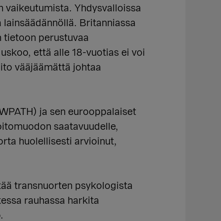
n vaikeutumista. Yhdysvalloissa
 lainsäädännöllä. Britanniassa
 tietoon perustuvaa
skoo, että alle 18-vuotias ei voi
oito vääjäämättä johtaa
 (WPATH) ja sen eurooppalaiset
hoitomuodon saatavuudelle,
ta huolellisesti arvioinut,
entää transnuorten psykologista
kessa rauhassa harkita
.