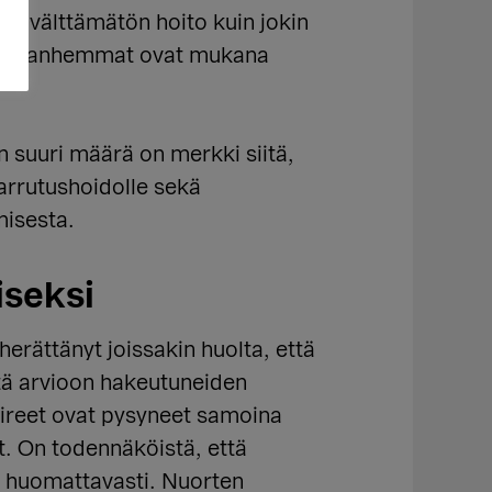
n ja välttämätön hoito kuin jokin
oissa vanhemmat ovat mukana
en suuri määrä on merkki siitä,
arrutushoidolle sekä
misesta.
iseksi
erättänyt joissakin huolta, että
että arvioon hakeutuneiden
oireet ovat pysyneet samoina
. On todennäköistä, että
t huomattavasti. Nuorten