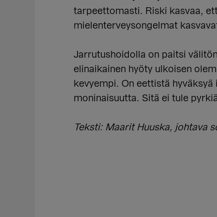
tarpeettomasti. Riski kasvaa, et
mielenterveysongelmat kasvavat 
Jarrutushoidolla on paitsi väli
elinaikainen hyöty ulkoisen olem
kevyempi. On eettistä hyväksyä i
moninaisuutta. Sitä ei tule pyrk
Teksti: Maarit Huuska, johtava 