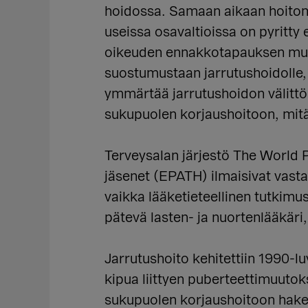
hoidossa. Samaan aikaan hoitomu
useissa osavaltioissa on pyritty
oikeuden ennakkotapauksen mukaa
suostumustaan jarrutushoidolle, 
ymmärtää jarrutushoidon välittöm
sukupuolen korjaushoitoon, mitä 
Terveysalan järjestö The World 
jäsenet (EPATH) ilmaisivat vast
vaikka lääketieteellinen tutkimus
pätevä lasten- ja nuortenlääkäri
Jarrutushoito kehitettiin 1990-lu
kipua liittyen puberteettimuutok
sukupuolen korjaushoitoon hake