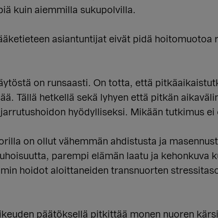
piä kuin aiemmilla sukupolvilla.
Lääketieteen asiantuntijat eivät pidä hoitomuotoa r
töstä on runsaasti. On totta, että pitkäaikaistutk
lisää. Tällä hetkellä sekä lyhyen että pitkän aikavä
 jarrutushoidon hyödylliseksi. Mikään tutkimus ei o
uorilla on ollut vähemmän ahdistusta ja masennu
hoisuutta, parempi elämän laatu ja kehonkuva kui
in hoidot aloittaneiden transnuorten stressitas
oikeuden päätöksellä pitkittää monen nuoren kärsi