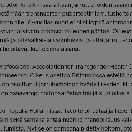
odon kritiikki saa aikaan jarrutushoidon saanni
 estämään transnuorten puberteetin jarrutushoitoa
n alle 16-vuotias nuori ei olisi kypsä antamaan
vaan tarvitaan jatkossa oikeuden päätös. Oikeus u
iä ja pitkäaikaisia vaikutuksia, ja että jarrutush
he pitävät kielteisenä asiana.
Professional Association for Transgender Health
alauseensa. Oikeus asettaa Britanniassa esteitä 
 on osoittanut jarrutushoidon hyödyllisyyden. Nuor
, on osaavampi hoitopäätösten tekijä kuin oikeus.
vun lopulla Hollannissa. Tavoite oli estää ja liev
siin sekä samalla antaa nuorille mahdollisuus kai
utumista. Nyt se on parhaana pidetty hoitomuoto