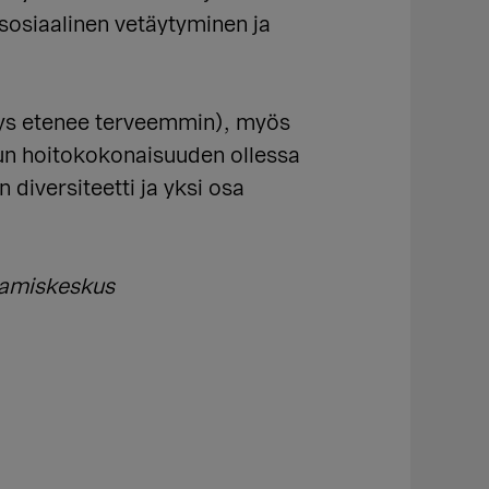
sosiaalinen vetäytyminen ja
itys etenee terveemmin), myös
tun hoitokokonaisuuden ollessa
diversiteetti ja yksi osa
saamiskeskus