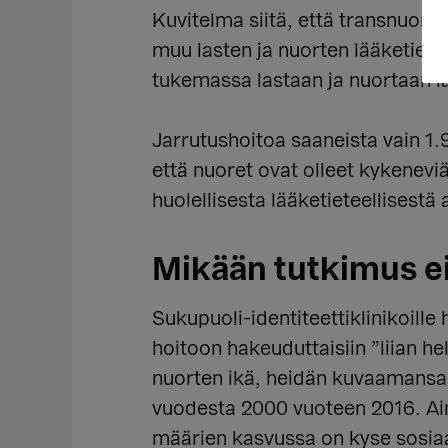
Kuvitelma siitä, että transnuorten
muu lasten ja nuorten lääketiet
tukemassa lastaan ja nuortaan lä
Jarrutushoitoa saaneista vain 1.9
että nuoret ovat olleet kykenev
huolellisesta lääketieteellisestä
Mikään tutkimus ei 
Sukupuoli-identiteettiklinikoill
hoitoon hakeuduttaisiin ”liian he
nuorten ikä, heidän kuvaamansa 
vuodesta 2000 vuoteen 2016. Ai
määrien kasvussa on kyse sosiaa