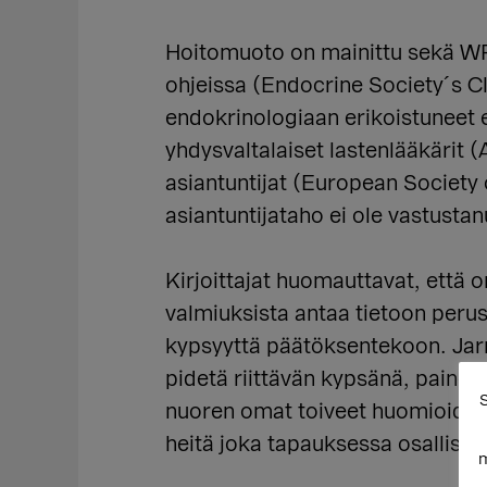
Hoitomuoto on mainittu sekä WP
ohjeissa (Endocrine Society´s Cl
endokrinologiaan erikoistuneet 
yhdysvaltalaiset lastenlääkärit
asiantuntijat (European Society
asiantuntijataho ei ole vastustan
Kirjoittajat huomauttavat, että o
valmiuksista antaa tietoon peru
kypsyyttä päätöksentekoon. Jarru
pidetä riittävän kypsänä, pain
S
nuoren omat toiveet huomioiden
heitä joka tapauksessa osallistet
m