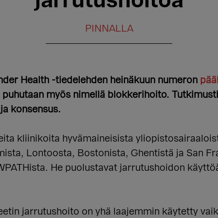
jarrutushoitoa
PINNALLA
gender Health -tiedelehden heinäkuun numeron
pää
a puhutaan myös nimellä blokkerihoito. Tutkimust
aaja konsensus.
eita kliinikoita hyvämaineisista yliopistosairaaloi
ista, Lontoosta, Bostonista, Ghentistä ja San F
a WPATHista. He puolustavat jarrutushoidon käyttöä
tin jarrutushoito on yhä laajemmin käytetty vai