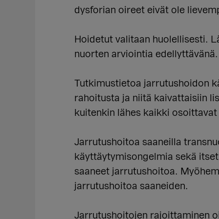
dysforian oireet eivät ole lievem
Hoidetut valitaan huolellisesti. 
nuorten arviointia edellyttävänä.
Tutkimustietoa jarrutushoidon käy
rahoitusta ja niitä kaivattaisiin 
kuitenkin lähes kaikki osoittavat
Jarrutushoitoa saaneilla transn
käyttäytymisongelmia sekä itsetu
saaneet jarrutushoitoa. Myöhemm
jarrutushoitoa saaneiden.
Jarrutushoitojen rajoittaminen 