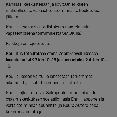
Kanssasi keskustellaan ja sovitaan erikseen
mahdollisesta vapaaehtoistoiminnasta koulutuksen
jälkeen.
Koulutuksesta saa todistuksen (samoin kuin
vapaaehtoisena toimimisesta SMOKilla).
Paikkoja on rajoitetusti.
Koulutus toteutetaan etänä Zoom-sovelluksessa
lauantaina 1.4.23 klo 10–16 ja sunnuntaina 2.4. klo 10–
16.
Koulutukseen valituille lähetetään tarkemmat
aikataulut ja lisätietoa ennen koulutusta.
Kouluttajina toimivat Sukupuolen moninaisuuden
osaamiskeskuksen sosiaaliohjaaja Enni Happonen ja
vertaistoiminnan suunnittelija Kuura Autere sekä
kokemuskouluttajat.