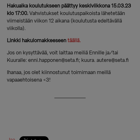
Hakuaika koulutukseen päättyy keskiviikkona 15.03.23
klo 17:00.
Vahvistukset koulutuspaikoista lähetetään
viimeistään viikon 12 aikana (koulutusta edeltävällä
viikolla).
Linkki hakulomakkeeseen
täällä.
Jos on kysyttävää, voit laittaa meiliä Ennille ja/tai
Kuuralle: enni.happonen@seta.fi; kuura. autere@seta.fi
Ihanaa, jos olet kiinnostunut toimimaan meillä
vapaaehtoisena <3!