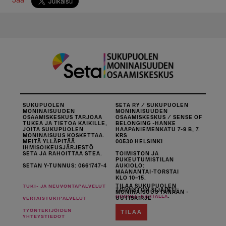
Jaa
SUKUPUOLEN
SETA RY / SUKUPUOLEN
MONINAISUUDEN
MONINAISUUDEN
OSAAMISKESKUS TARJOAA
OSAAMISKESKUS / SENSE OF
TUKEA JA TIETOA KAIKILLE,
BELONGING -HANKE
JOITA SUKUPUOLEN
HAAPANIEMENKATU 7-9 B, 7.
MONINAISUUS KOSKETTAA.
KRS
MEITÄ YLLÄPITÄÄ
00530 HELSINKI
IHMISOIKEUSJÄRJESTÖ
SETA JA RAHOITTAA STEA.
TOIMISTON JA
PUKEUTUMISTILAN
SETAN Y-TUNNUS: 0661747-4
AUKIOLO:
MAANANTAI-TORSTAI
KLO 10–15.
TILAA SUKUPUOLEN
TUKI- JA NEUVONTAPALVELUT
TOIMISTON SIJAINTI
MONINAISUUS TÄNÄÄN -
.
GOOGLE-KARTALLA
UUTISKIRJE
VERTAISTUKIPALVELUT
TYÖNTEKIJÖIDEN
TILAA
YHTEYSTIEDOT