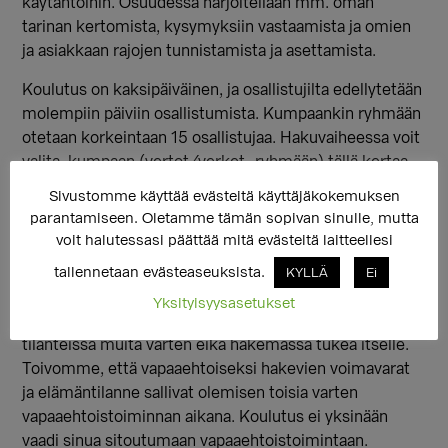
käytäntöihin. Osuudessa harjoitellaan mm. oman
tarinan kertomista, kysymyksiin vastaamista ja omien
ja asiakkaan rajojen tunnistamista ja asettamista.
Koulutus on kaksipäiväinen, ja osallistujilta edellytetään
molempiin päiviin osallistumista. Kumpaankin ryhmään
otetaan korkeintaan 15 osallistujaa. Hakuvaiheessa voit
valita, kumpaan (vertot/verket -ryhmään) tällä kertaa
haluat osallistua tai kumpi on ensisijainen toiveesi. Voit
Sivustomme käyttää evästeitä käyttäjäkokemuksen
halutessasi suorittaa toisen osion myöhemmin
parantamiseen. Oletamme tämän sopivan sinulle, mutta
seuraavan VERKOT-koulutuksen yhteydessä
voit halutessasi päättää mitä evästeitä laitteellesi
osallistumalla vain jälkimmäiseen päivään.
tallennetaan evästeaseuksista.
KYLLÄ
Ei
Vaikka vapaaehtoistoiminnan on tarkoitus olla antoisaa
Yksityisyysasetukset
myös vapaaehtoiselle, niin vapaaehtoisena ollaan
tilanteissa muita varten eikä hakemassa tukea itselle.
Toivomme, että vapaaehtoiseksi hakevien voimavarat
ja elämäntilanne sallivat olemisen toisia varten
vapaaehtoistoiminnan aikana. Koulutus ei yksinään
vaadi sinua sitoutumaan vapaaehtoistoimintaan.