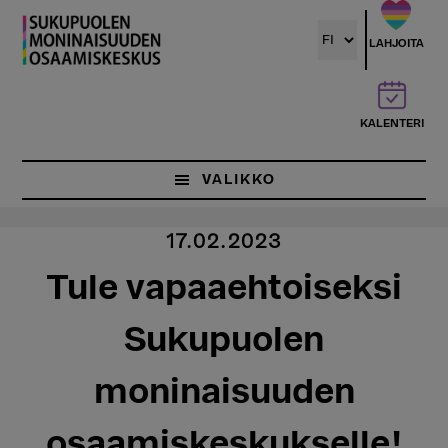
Hyppää
pääsisältöön
LAHJOITA
KALENTERI
VALIKKO
17.02.2023
Tule vapaaehtoiseksi
Sukupuolen
moninaisuuden
osaamiskeskukselle!