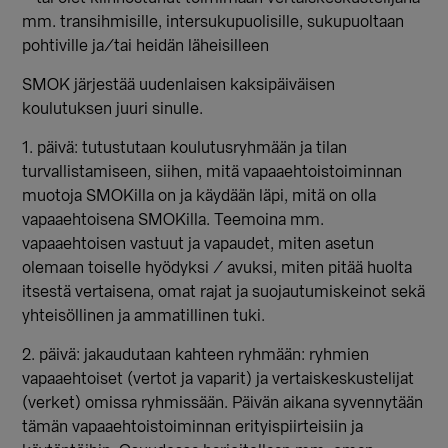
mm. transihmisille, intersukupuolisille, sukupuoltaan
pohtiville ja/tai heidän läheisilleen
SMOK järjestää uudenlaisen kaksipäiväisen
koulutuksen juuri sinulle.
1. päivä: tutustutaan koulutusryhmään ja tilan
turvallistamiseen, siihen, mitä vapaaehtoistoiminnan
muotoja SMOKilla on ja käydään läpi, mitä on olla
vapaaehtoisena SMOKilla. Teemoina mm.
vapaaehtoisen vastuut ja vapaudet, miten asetun
olemaan toiselle hyödyksi / avuksi, miten pitää huolta
itsestä vertaisena, omat rajat ja suojautumiskeinot sekä
yhteisöllinen ja ammatillinen tuki.
2. päivä: jakaudutaan kahteen ryhmään: ryhmien
vapaaehtoiset (vertot ja vaparit) ja vertaiskeskustelijat
(verket) omissa ryhmissään. Päivän aikana syvennytään
tämän vapaaehtoistoiminnan erityispiirteisiin ja