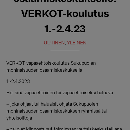
VERKOT-koulutus
1.-2.4.23
UUTINEN
,
YLEINEN
VERKOT-vapaaehtoiskoulutus Sukupuolen
moninaisuuden osaamiskeskuksella
1.-2.4.2023
Hei sinä vapaaehtoinen tai vapaaehtoiseksi haluava
– joka ohjaat tai haluaisit ohjata Sukupuolen
moninaisuuden osaamiskeskuksen ryhmissä tai
yhteisöiltoja
– tai olet kiinnostunut toimimaan vertaiskeskustelijana