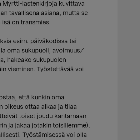
yrtti-lastenkirjoja kuvittava
an tavallisena asiana, mutta se
 isä on transmies.
uksia esim. päiväkodissa tai
i olla oma sukupuoli, avoimuus/
taa, hakeako sukupuolen
äin vieminen. Työstettävää voi
dostaa, että kunkin oma
n oikeus ottaa aikaa ja tilaa
etteivät toiset joudu kantamaan
 ja jakaa jotakin toisillemme).
lisesti. Työstämisessä voi olla