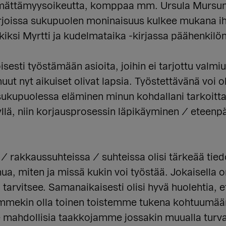
lemättämyysoikeutta, komppaa mm. Ursula Mursun M
irjoissa sukupuolen moninaisuus kulkee mukana ih
iksi Myrtti ja kudelmataika -kirjassa päähenkilön
esti työstämään asioita, joihin ei tarjottu valmi
muut nyt aikuiset olivat lapsia. Työstettävänä vo
 sukupuolessa eläminen minun kohdallani tarkoit
kyllä, niin korjausprosessin läpikäyminen / eteenp
a / rakkaussuhteissa / suhteissa olisi tärkeää tie
hua, miten ja missä kukin voi työstää. Jokaisella o
 tarvitsee. Samanaikaisesti olisi hyvä huolehtia, 
mmekin olla toinen toistemme tukena kohtuumäärin
 mahdollisia taakkojamme jossakin muualla turval