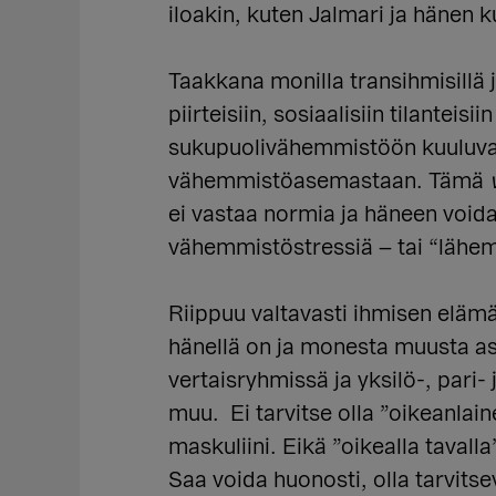
iloakin, kuten Jalmari ja hänen
Taakkana monilla transihmisillä 
piirteisiin, sosiaalisiin tilantei
sukupuolivähemmistöön kuuluvat a
vähemmistöasemastaan. Tämä
ei vastaa normia ja häneen voida
vähemmistöstressiä – tai “lähem
Riippuu valtavasti ihmisen elämäs
hänellä on ja monesta muusta a
vertaisryhmissä ja yksilö-, pari-
muu. Ei tarvitse olla ”oikeanla
maskuliini. Eikä ”oikealla tavall
Saa voida huonosti, olla tarvitse