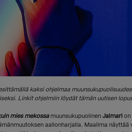
ta esittämällä kaksi ohjelmaa muunsukupuolisuud
seksi. Linkit ohjelmiin löydät tämän uutisen lopu
uin mies mekossa
muunsukupuolinen
Jalmari
on 
elämänmuutoksen aallonharjalla. Maailma näyttää