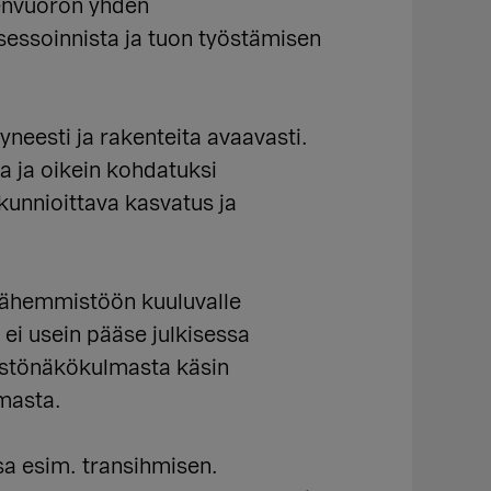
eenvuoron yhden
essoinnista ja tuon työstämisen
neesti ja rakenteita avaavasti.
a ja oikein kohdatuksi
unnioittava kasvatus ja
ivähemmistöön kuuluvalle
i usein pääse julkisessa
mistönäkökulmasta käsin
lmasta.
sa esim. transihmisen.