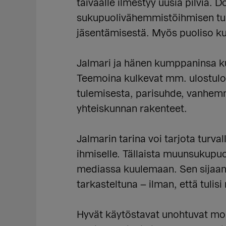
taivaalle ilmestyy uusia pilviä
sukupuolivähemmistöihmisen tuo
jäsentämisestä. Myös puoliso ku
Jalmari ja hänen kumppaninsa ku
Teemoina kulkevat mm. ulostulot,
tulemisesta, parisuhde, vanhemm
yhteiskunnan rakenteet.
Jalmarin tarina voi tarjota tur
ihmiselle. Tällaista muunsukup
mediassa kuulemaan. Sen sijaan 
tarkasteltuna – ilman, että tuli
Hyvät käytöstavat unohtuvat mon