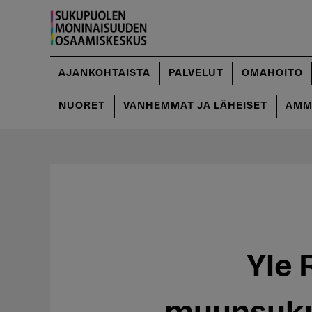
Hyppää
pääsisältöön
AJANKOHTAISTA
PALVELUT
OMAHOITO
NUORET
VANHEMMAT JA LÄHEISET
AMMA
Yle 