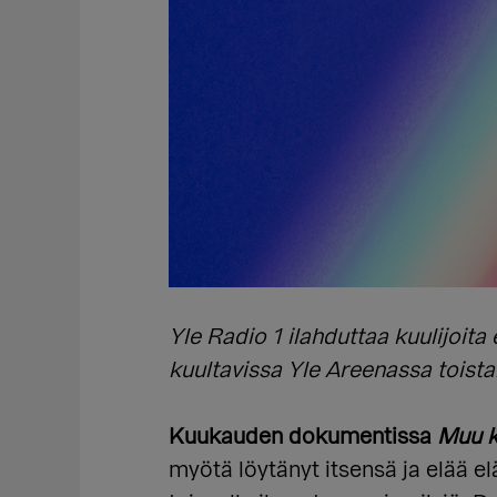
Yle Radio 1 ilahduttaa kuulijoi
kuultavissa Yle Areenassa toistai
Kuukauden dokumentissa
Muu k
myötä löytänyt itsensä ja elää 