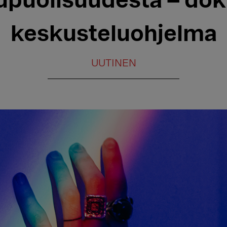
puolisuudesta – doku
keskusteluohjelma
UUTINEN