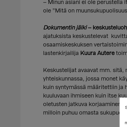
– Minun asiani ei ole perustella
ole ”Mitä on muunsukupuolisuus?
Dokumentin jälki
– keskusteluo
ajatuksista keskustelevat kuvittaj
osaamiskeskuksen vertaistoiminna
lastenkirjailija
Kuura
Autere
toim
Keskustelijat avaavat mm. sitä,
yhteiskunnassa, jossa monet käyt
kuin syntymässä määritettiin ja h
kuuluvaan ihmiseen kuin itse kuu
oletusten jatkuva korjaaminen vo
S
milloin puhuu omasta sukupuolest
m