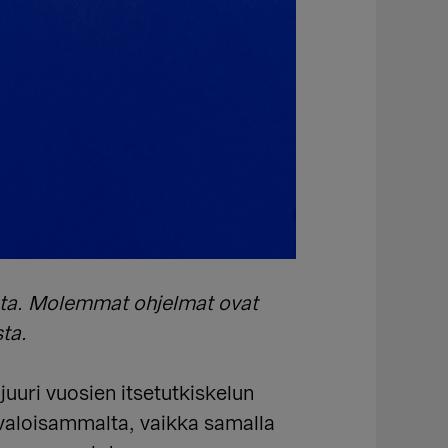
esta. Molemmat ohjelmat ovat
sta.
juuri vuosien itsetutkiskelun
 valoisammalta, vaikka samalla