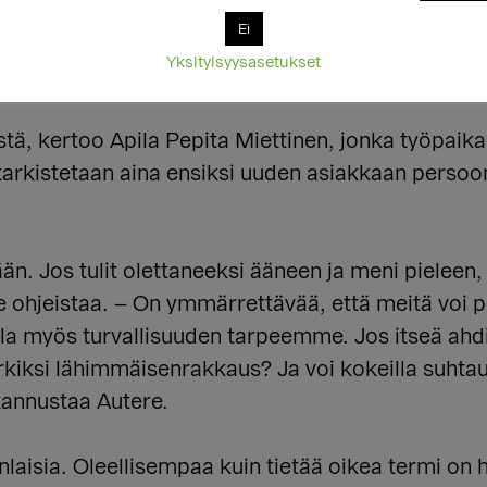
a ja uskomuksia siitä millaisia sukupuolivähemmis
Ei
 ja läheisten ryhmiä ohjaava Kuura Autere. Tois
Yksityisyysasetukset
stä, kertoo Apila Pepita Miettinen, jonka työpaikal
 tarkistetaan aina ensiksi uuden asiakkaan perso
ään. Jos tulit olettaneeksi ääneen ja meni pieleen,
 ohjeistaa. – On ymmärrettävää, että meitä voi pel
olla myös turvallisuuden tarpeemme. Jos itseä ah
kiksi lähimmäisenrakkaus? Ja voi kokeilla suhtau
 kannustaa Autere.
isia. Oleellisempaa kuin tietää oikea termi on h