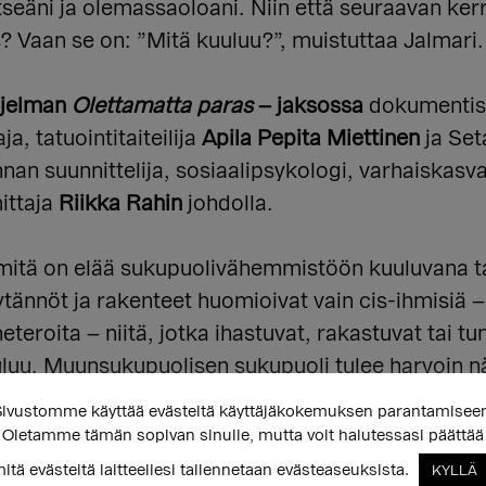
 itseäni ja olemassaoloani. Niin että seuraavan ke
 Vaan se on: ”Mitä kuuluu?”, muistuttaa Jalmari.
hjelman
Olettamatta paras
– jaksossa
dokumentist
a, tatuointitaiteilija
Apila Pepita Miettinen
ja Se
n suunnittelija, sosiaalipsykologi, varhaiskasvat
ittaja
Riikka Rahin
johdolla.
 mitä on elää sukupuolivähemmistöön kuuluvana t
ännöt ja rakenteet huomioivat vain cis-ihmisiä –
eteroita – niitä, jotka ihastuvat, rakastuvat tai t
luu. Muunsukupuolisen sukupuoli tulee harvoin nä
i olla raskasta. Kuura Autere painottaa, että joka
ivustomme käyttää evästeitä käyttäjäkokemuksen parantamisee
aan, milloin ei.
Oletamme tämän sopivan sinulle, mutta voit halutessasi päättää
itä evästeitä laitteellesi tallennetaan evästeaseuksista.
KYLLÄ