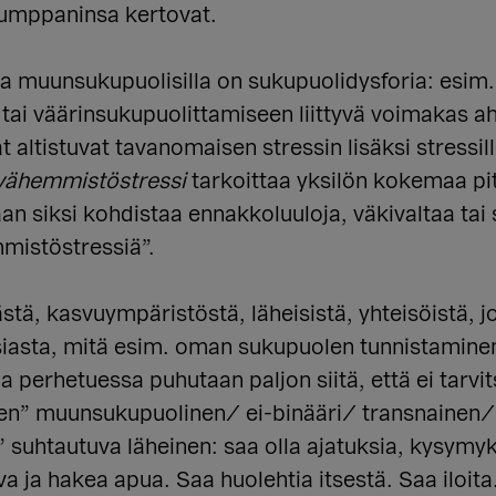
 kumppaninsa kertovat.
ja muunsukupuolisilla on sukupuolidysforia: esim.
siin tai väärinsukupuolittamiseen liittyvä voimakas a
ltistuvat tavanomaisen stressin lisäksi stressill
vähemmistöstressi
tarkoittaa yksilön kokemaa pi
an siksi kohdistaa ennakkoluuloja, väkivaltaa tai
mistöstressiä”.
tä, kasvuympäristöstä, läheisistä, yhteisöistä, jo
siasta, mitä esim. oman sukupuolen tunnistamine
 ja perhetuessa puhutaan paljon siitä, että ei tarv
inen” muunsukupuolinen/ ei-binääri/ transnainen
a” suhtautuva läheinen: saa olla ajatuksia, kysymyks
va ja hakea apua. Saa huolehtia itsestä. Saa iloita