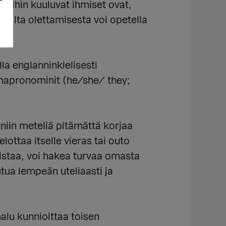
töihin kuuluvat ihmiset ovat,
aalta olettamisesta voi opetella
la englanninkielisesti
onapronominit (he/she/ they;
 niin meteliä pitämättä korjaa
ottaa itselle vieras tai outo
distaa, voi hakea turvaa omasta
tua lempeän uteliaasti ja
alu kunnioittaa toisen