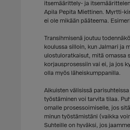
itsemäärittely- ja itsemääritte
Apila Pepita Miettinen. Myrtti-k
ei ole mikään pääteema. Esimerk
Transihmisenä joutuu todennäköis
koulussa silloin, kun Jalmari ja 
ulostuloratkaisut, mitä omassa
korjausprosessiin vai ei, ja jos 
olla myös läheiskumppanilla.
Aikuisten välisissä parisuhteiss
työstäminen voi tarvita tilaa. Pu
omalle prosessoimiselle, jos sitä
minun työstämistäni (vaikka voi
Suhteille on hyväksi, jos jaamme