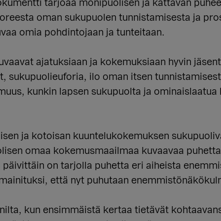
. Dokumentti tarjoaa monipuolisen ja kattavan puh
reesta oman sukupuolen tunnistamisesta ja pros
vaa omia pohdintojaan ja tunteitaan.
vaavat ajatuksiaan ja kokemuksiaan hyvin jäsenty
 sukupuolieuforia, ilo oman itsen tunnistamisest
uus, kunkin lapsen sukupuolta ja ominaislaatua k
vallisen ja kotoisan kuuntelukokemuksen sukupuol
uolisen omaa kokemusmaailmaa kuvaavaa puhetta e
päivittäin on tarjolla puhetta eri aiheista enem
si mainituksi, että nyt puhutaan enemmistönäköku
ilta, kun ensimmäistä kertaa tietävät kohtaavan