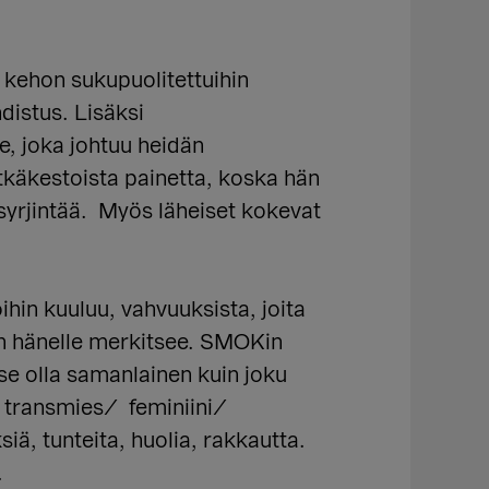
 kehon sukupuolitettuihin
hdistus. Lisäksi
e, joka johtuu heidän
tkäkestoista painetta, koska hän
 syrjintää. Myös läheiset kokevat
ihin kuuluu, vahvuuksista, joita
n hänelle merkitsee. SMOKin
itse olla samanlainen kuin joku
/ transmies/ feminiini/
iä, tunteita, huolia, rakkautta.
.