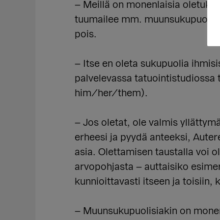
– Meillä on monenlaisia oletuksi
tuumailee mm. muunsukupuolisten
pois.
– Itse en oleta sukupuolia ihmisi
palvelevassa tatuointistudiossa
him/her/them).
– Jos oletat, ole valmis yllättym
erheesi ja pyydä anteeksi, Autere
asia. Olettamisen taustalla voi 
arvopohjasta – auttaisiko esimer
kunnioittavasti itseen ja toisiin,
– Muunsukupuolisiakin on monenla