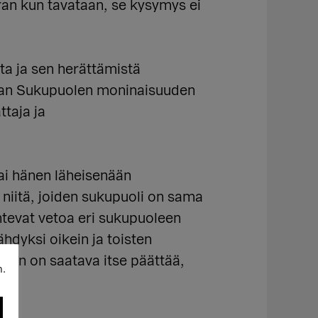
rran kun tavataan, se kysymys ei
a ja sen herättämistä
tan Sukupuolen moninaisuuden
taja ja
ai hänen läheisenään
 niitä, joiden sukupuoli on sama
untevat vetoa eri sukupuoleen
hdyksi oikein ja toisten
isen on saatava itse päättää,
n.