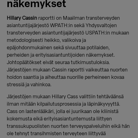
näkemykset
Hillary Cassin
raportti on Maailman transterveyden
asiantuntijajärjestö WPATH:in sekä Yhdysvaltojen
transterveyden asiantuntijajärjestö USPATH:in mukaan
metodologisesti heikko, valikoiva ja
epäjohdonmukainen sekä sivuuttaa potilaiden,
perheiden ja erityisasiantuntijoiden näkemykset.
Johtopäätökset eivät seuraa tutkimustuloksia.
Järjestöjen mukaan Cassin raportti vaikeuttaa nuorten
hoidon saantia ja aiheuttaa nuorille perheineen kovaa
stressiä ja vahinkoa.
Järjestöjen mukaan Hillary Cass valittiin tehtäväänsä
ilman mitään kilpailutusprosessia ja läpinäkyvyyttä.
Cass on lastenlääkäri, jolla ei juurikaan ole kliinistä
kokemusta eikä erityisasiantuntemusta liittyen
transsukupuolisten nuorten terveyspalveluihin eikä hän
ole tehnyt transihmisten terveyteen liittyvää