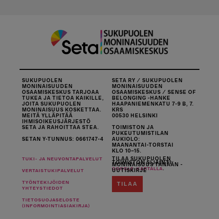
SUKUPUOLEN
SETA RY / SUKUPUOLEN
MONINAISUUDEN
MONINAISUUDEN
OSAAMISKESKUS TARJOAA
OSAAMISKESKUS / SENSE OF
TUKEA JA TIETOA KAIKILLE,
BELONGING -HANKE
JOITA SUKUPUOLEN
HAAPANIEMENKATU 7-9 B, 7.
MONINAISUUS KOSKETTAA.
KRS
MEITÄ YLLÄPITÄÄ
00530 HELSINKI
IHMISOIKEUSJÄRJESTÖ
SETA JA RAHOITTAA STEA.
TOIMISTON JA
PUKEUTUMISTILAN
SETAN Y-TUNNUS: 0661747-4
AUKIOLO:
MAANANTAI-TORSTAI
KLO 10–15.
TILAA SUKUPUOLEN
TUKI- JA NEUVONTAPALVELUT
TOIMISTON SIJAINTI
MONINAISUUS TÄNÄÄN -
.
GOOGLE-KARTALLA
UUTISKIRJE
VERTAISTUKIPALVELUT
TYÖNTEKIJÖIDEN
TILAA
YHTEYSTIEDOT
TIETOSUOJASELOSTE
(INFORMOINTIASIAKIRJA)