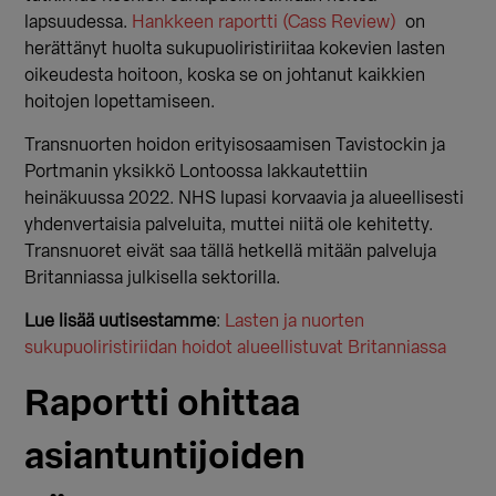
lapsuudessa.
Hankkeen raportti (Cass Review
)
on
herättänyt huolta sukupuoliristiriitaa kokevien lasten
oikeudesta hoitoon, koska se on johtanut kaikkien
hoitojen lopettamiseen.
Transnuorten hoidon erityisosaamisen Tavistockin ja
Portmanin yksikkö Lontoossa lakkautettiin
heinäkuussa 2022. NHS lupasi korvaavia ja alueellisesti
yhdenvertaisia palveluita, muttei niitä ole kehitetty.
Transnuoret eivät saa tällä hetkellä mitään palveluja
Britanniassa julkisella sektorilla.
Lue lisää uutisestamme
:
Lasten ja nuorten
sukupuoliristiriidan hoidot alueellistuvat Britanniassa
Raportti ohittaa
asiantuntijoiden