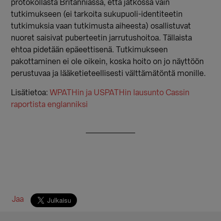
protokollasta Britanniassa, että jatkossa vain
tutkimukseen (ei tarkoita sukupuoli-identiteetin
tutkimuksia vaan tutkimusta aiheesta) osallistuvat
nuoret saisivat puberteetin jarrutushoitoa. Tällaista
ehtoa pidetään epäeettisenä. Tutkimukseen
pakottaminen ei ole oikein, koska hoito on jo näyttöön
perustuvaa ja lääketieteellisesti välttämätöntä monille.
Lisätietoa:
WPATHin ja USPATHin lausunto Cassin
raportista englanniksi
Jaa