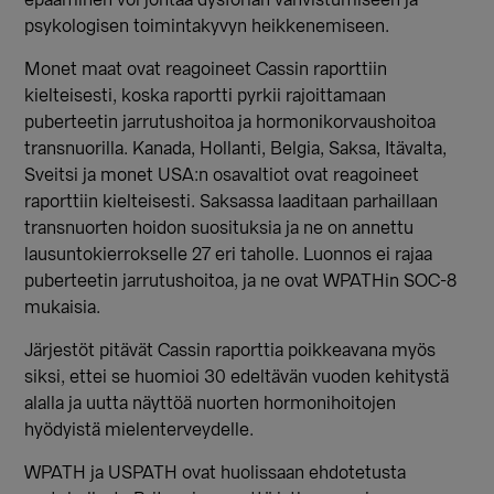
epääminen voi johtaa dysforian vahvistumiseen ja
psykologisen toimintakyvyn heikkenemiseen.
Monet maat ovat reagoineet Cassin raporttiin
kielteisesti, koska raportti pyrkii rajoittamaan
puberteetin jarrutushoitoa ja hormonikorvaushoitoa
transnuorilla. Kanada, Hollanti, Belgia, Saksa, Itävalta,
Sveitsi ja monet USA:n osavaltiot ovat reagoineet
raporttiin kielteisesti. Saksassa laaditaan parhaillaan
transnuorten hoidon suosituksia ja ne on annettu
lausuntokierrokselle 27 eri taholle. Luonnos ei rajaa
puberteetin jarrutushoitoa, ja ne ovat WPATHin SOC-8
mukaisia.
Järjestöt pitävät Cassin raporttia poikkeavana myös
siksi, ettei se huomioi 30 edeltävän vuoden kehitystä
alalla ja uutta näyttöä nuorten hormonihoitojen
hyödyistä mielenterveydelle.
WPATH ja USPATH ovat huolissaan ehdotetusta