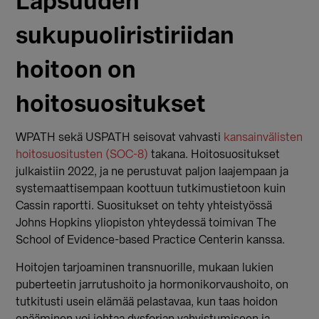
Lapsuuden
sukupuoliristiriidan
hoitoon on
hoitosuositukset
WPATH sekä USPATH seisovat vahvasti
kansainvälisten
hoitosuositusten (SOC-8)
takana. Hoitosuositukset
julkaistiin 2022, ja ne perustuvat paljon laajempaan ja
systemaattisempaan koottuun tutkimustietoon kuin
Cassin raportti. Suositukset on tehty yhteistyössä
Johns Hopkins yliopiston yhteydessä toimivan The
School of Evidence-based Practice Centerin kanssa.
Hoitojen tarjoaminen transnuorille, mukaan lukien
puberteetin jarrutushoito ja hormonikorvaushoito, on
tutkitusti usein elämää pelastavaa, kun taas hoidon