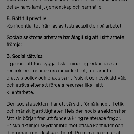
Klienten möts inte bara som individ, utan också som en
del av hans familj, gemenskap och samhälle.
5. Rätt till privatliv
Konfidentialitet främjas av tystnadsplikten på arbetet.
Sociala sektorns arbetare har åtagit sig att i sitt arbete
främja:
6. Social rättvisa
…genom att förebygga diskriminering, erkänna och
respektera människors individualitet, motarbeta
orättvis policy och praxis samt fysiskt och psykiskt våld
och sträva efter att fördela resurser lika i sitt
klientarbete.
Den sociala sektorn har ett särskilt förhållande till etik
och mänskliga rättigheter. Hela den sociala sektorn har
fått sin början från att fundera kring relaterade frågor.
Etiska riktlinjer skyddar inte mot etiska konflikter och
dilemman i det dagliga arbetet. Professionalism är att