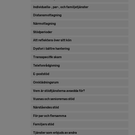
Individuella-, par-, och familjetjänster
Distansmottagning
Närmottagning
Stödperioder
Att reflektera över sitt kön
Dysfori i bättre hantering
Transspecifik skam
Telefonrådgivning
E-poststöd
Omklädningsrum
Vem är stödtjänsterna avsedda för?
Vuxnas och seniorernas stöd
Närståendes stöd
För par och flersamma
Familjers stöd
Tjänster som erbjuds av andra