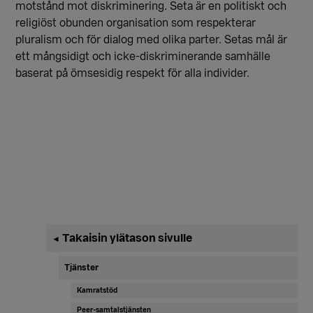
motstånd mot diskriminering. Seta är en politiskt och
religiöst obunden organisation som respekterar
pluralism och för dialog med olika parter. Setas mål är
ett mångsidigt och icke-diskriminerande samhälle
baserat på ömsesidig respekt för alla individer.
Ensisijainen
Takaisin ylätason sivulle
◄
sivupalkki
Tjänster
Kamratstöd
Peer-samtalstjänsten