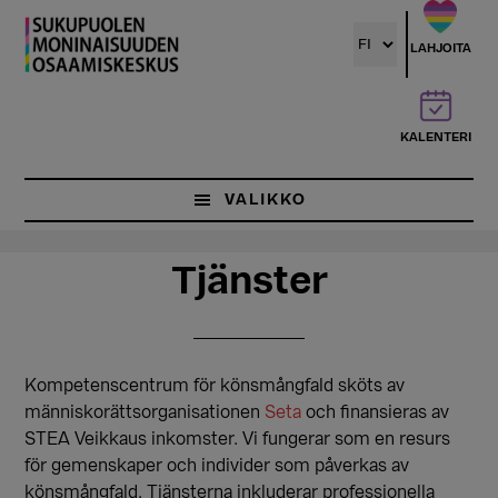
Hyppää
Hyppää
pääsisältöön
ensisijaiseen
LAHJOITA
sivupalkkiin
KALENTERI
VALIKKO
Tjänster
Kompetenscentrum för könsmångfald sköts av
människorättsorganisationen
Seta
och finansieras av
STEA Veikkaus inkomster. Vi fungerar som en resurs
för gemenskaper och individer som påverkas av
könsmångfald. Tjänsterna inkluderar professionella