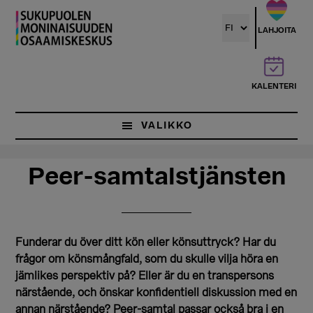
Hyppää
Hyppää
pääsisältöön
ensisijaiseen
LAHJOITA
sivupalkkiin
KALENTERI
VALIKKO
Peer-samtalstjänsten
Funderar du över ditt kön eller könsuttryck? Har du
frågor om könsmångfald, som du skulle vilja höra en
jämlikes perspektiv på? Eller är du en transpersons
närstående, och önskar konfidentiell diskussion med en
annan närstående? Peer-samtal passar också bra i en