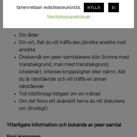
tallennetaan evästeaseuksista.
KYLLÄ
Ei
När du bokar peer-samtalare, berätta följande
Yksityisyysasetukset
information i ditt meddelande:
Din ålder
Din ort, ifall du vill träffa den jämlike ansikte mot
ansikte
Önskemål om peer-samtalarens kön (kvinna med
transbakgrund, man med transbakgrund,
ickebinär), intersex kroppslighet eller nämn, ifall
du är närstående och vill träffa en annan
närstående
Två tidsförslag tidigast om en månad
Om det finns ett skärskilt tema du vill diskutera
om (frivilligt)
Ytterligare information och bokande av peer-samtal