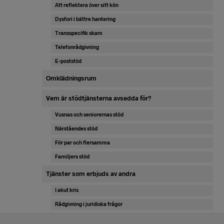
Att reflektera över sitt kön
Dysfori i bättre hantering
Transspecifik skam
Telefonrådgivning
E-poststöd
Omklädningsrum
Vem är stödtjänsterna avsedda för?
Vuxnas och seniorernas stöd
Närståendes stöd
För par och flersamma
Familjers stöd
Tjänster som erbjuds av andra
I akut kris
Rådgivning i juridiska frågor