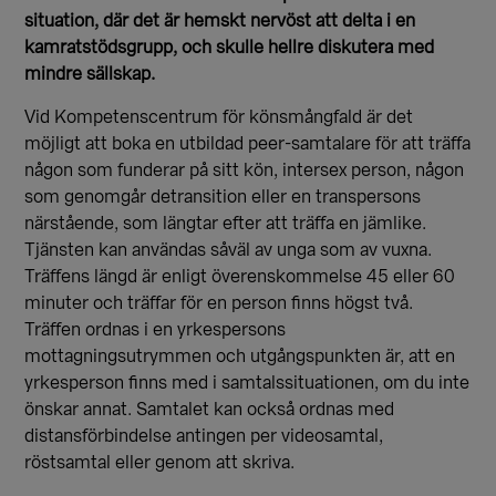
situation, där det är hemskt nervöst att delta i en
kamratstödsgrupp, och skulle hellre diskutera med
mindre sällskap.
Vid Kompetenscentrum för könsmångfald är det
möjligt att boka en utbildad peer-samtalare för att träffa
någon som funderar på sitt kön, intersex person, någon
som genomgår detransition eller en transpersons
närstående, som längtar efter att träffa en jämlike.
Tjänsten kan användas såväl av unga som av vuxna.
Träffens längd är enligt överenskommelse 45 eller 60
minuter och träffar för en person finns högst två.
Träffen ordnas i en yrkespersons
mottagningsutrymmen och utgångspunkten är, att en
yrkesperson finns med i samtalssituationen, om du inte
önskar annat. Samtalet kan också ordnas med
distansförbindelse antingen per videosamtal,
röstsamtal eller genom att skriva.