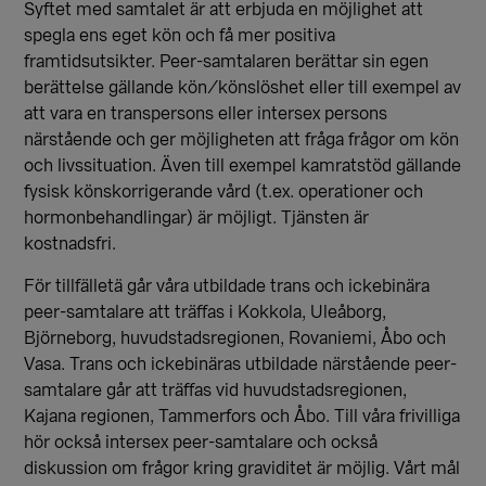
Syftet med samtalet är att erbjuda en möjlighet att
spegla ens eget kön och få mer positiva
framtidsutsikter. Peer-samtalaren berättar sin egen
berättelse gällande kön/könslöshet eller till exempel av
att vara en transpersons eller intersex persons
närstående och ger möjligheten att fråga frågor om kön
och livssituation. Även till exempel kamratstöd gällande
fysisk könskorrigerande vård (t.ex. operationer och
hormonbehandlingar) är möjligt. Tjänsten är
kostnadsfri.
För tillfälletä går våra utbildade trans och ickebinära
peer-samtalare att träffas i Kokkola, Uleåborg,
Björneborg, huvudstadsregionen, Rovaniemi, Åbo och
Vasa. Trans och ickebinäras utbildade närstående peer-
samtalare går att träffas vid huvudstadsregionen,
Kajana regionen, Tammerfors och Åbo. Till våra frivilliga
hör också intersex peer-samtalare och också
diskussion om frågor kring graviditet är möjlig. Vårt mål