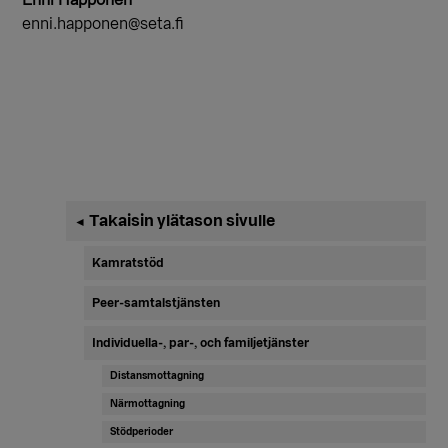
Enni Happonen
enni.happonen@seta.fi
Ensisijainen
Takaisin ylätason sivulle
◄
sivupalkki
Kamratstöd
Peer-samtalstjänsten
Individuella-, par-, och familjetjänster
Distansmottagning
Närmottagning
Stödperioder