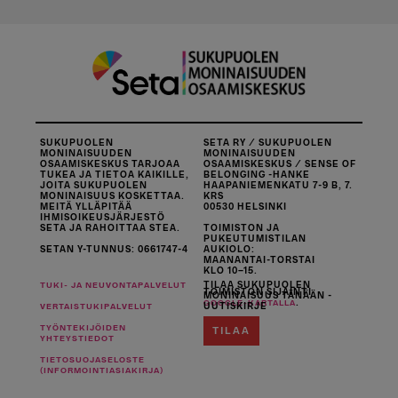
SUKUPUOLEN
SETA RY / SUKUPUOLEN
MONINAISUUDEN
MONINAISUUDEN
OSAAMISKESKUS TARJOAA
OSAAMISKESKUS / SENSE OF
TUKEA JA TIETOA KAIKILLE,
BELONGING -HANKE
JOITA SUKUPUOLEN
HAAPANIEMENKATU 7-9 B, 7.
MONINAISUUS KOSKETTAA.
KRS
MEITÄ YLLÄPITÄÄ
00530 HELSINKI
IHMISOIKEUSJÄRJESTÖ
SETA JA RAHOITTAA STEA.
TOIMISTON JA
PUKEUTUMISTILAN
SETAN Y-TUNNUS: 0661747-4
AUKIOLO:
MAANANTAI-TORSTAI
KLO 10–15.
TILAA SUKUPUOLEN
TUKI- JA NEUVONTAPALVELUT
TOIMISTON SIJAINTI
MONINAISUUS TÄNÄÄN -
.
GOOGLE-KARTALLA
UUTISKIRJE
VERTAISTUKIPALVELUT
TYÖNTEKIJÖIDEN
TILAA
YHTEYSTIEDOT
TIETOSUOJASELOSTE
(INFORMOINTIASIAKIRJA)