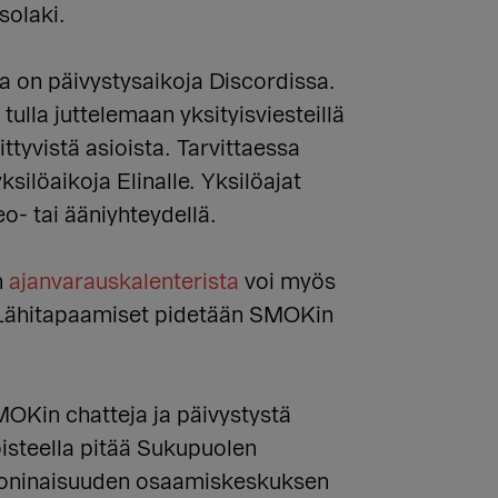
solaki.
la on päivystysaikoja Discordissa.
ulla juttelemaan yksityisviesteillä
ttyvistä asioista. Tarvittaessa
ilöaikoja Elinalle. Yksilöajat
o- tai ääniyhteydellä.
n
ajanvarauskalenterista
voi myös
. Lähitapaamiset pidetään SMOKin
OKin chatteja ja päivystystä
isteella pitää Sukupuolen
ninaisuuden osaamiskeskuksen