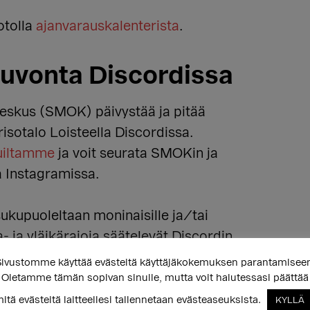
otolla
ajanvarauskalenterista
.
euvonta Discordissa
skus (SMOK) päivystää ja pitää
risotalo Loisteella Discordissa.
uiltamme
ja voit seurata SMOKin ja
a Instagramissa.
sukupuoleltaan moninaisille ja/tai
la- ja yläikärajoja säätelevät Discordin
 voi tulla tapaamaan muita nuoria,
ivustomme käyttää evästeitä käyttäjäkokemuksen parantamisee
ityttäviä asioita tai seuraamaan
Oletamme tämän sopivan sinulle, mutta voit halutessasi päättää
itä evästeitä laitteellesi tallennetaan evästeaseuksista.
KYLLÄ