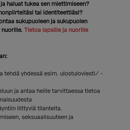
ja haluat tukea sen miettimiseen?
npiirteitäsi tai identiteettiäsi?
ontaa sukupuoleen ja sukupuolen
a nuorille.
Tietoa lapsille ja nuorille
an:
 ja tehdä yhdessä esim. ulostuloviesti/ -
n ja antaa heille tarvittaessa tietoa
inaisuudesta
iin liittyviä tilanteita.
umiseen, seksuaalisuuteen ja