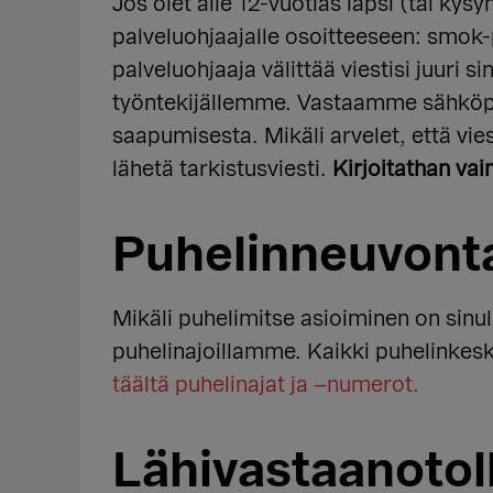
Jos olet alle 12-vuotias lapsi (tai kysym
palveluohjaajalle osoitteeseen: smok
palveluohjaaja välittää viestisi juuri s
työntekijällemme.
V
asta
amme
sähköpo
saapumisesta. Mikäli arvelet, että vies
lähetä tarkistusviesti.
Kirjoitathan vai
Puhelinneuvont
Mikäli puhelimitse asioiminen on sinull
puhelinajoillamme.
Kaikki puhelinkesk
täältä puhelinajat ja –
numerot.
Lähivastaanotol