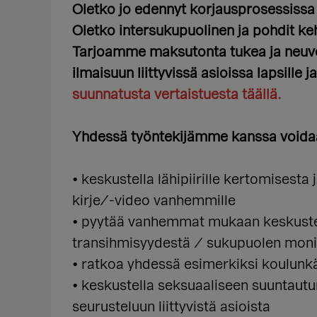
Oletko jo edennyt korjausprosessissa 
Oletko intersukupuolinen ja pohdit keho
Tarjoamme maksutonta tukea ja neuv
ilmaisuun liittyvissä asioissa lapsille j
suunnatusta vertaistuesta täällä.
Yhdessä työntekijämme kanssa voida
• keskustella lähipiirille kertomisesta
kirje/-video vanhemmille
• pyytää vanhemmat mukaan keskusteluu
transihmisyydestä / sukupuolen mon
• ratkoa yhdessä esimerkiksi koulunkäynt
• keskustella seksuaaliseen suuntaut
seurusteluun liittyvistä asioista