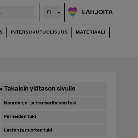
LAHJOITA
S
INTERSUKUPUOLISUUS
MATERIAALI
Ensisijainen
Takaisin ylätason sivulle
◄
sivupalkki
Neurokirjo- ja transerityinen tuki
Perheiden tuki
Lasten ja nuorten tuki