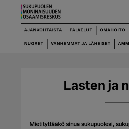
Hyppää
Hyppää
pääsisältöön
ensisijaiseen
sivupalkkiin
AJANKOHTAISTA
PALVELUT
OMAHOITO
NUORET
VANHEMMAT JA LÄHEISET
AMMA
Lasten ja 
Mietityttääkö sinua sukupuolesi, sukup