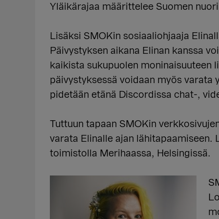
Yläikärajaa määrittelee Suomen nuori
Lisäksi SMOKin sosiaaliohjaaja Elinal
Päivystyksen aikana Elinan kanssa voi t
kaikista sukupuolen moninaisuuteen lii
päivystyksessä voidaan myös varata yks
pidetään etänä Discordissa chat-, vide
Tuttuun tapaan SMOKin verkkosivuje
varata Elinalle ajan lähitapaamiseen
toimistolla Merihaassa, Helsingissä.
SM
Lo
mo