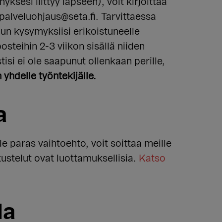
yksesi liittyy lapseen), voit kirjoittaa
-palveluohjaus
@seta.fi. Tarvittaessa
inun kysymyksiisi erikoistuneelle
steihin 2-3 viikon sisällä niiden
tisi ei ole saapunut ollenkaan perille,
n yhdelle työntekijälle.
a
e paras vaihtoehto, voit soittaa meille
ustelut ovat luottamuksellisia.
Katso
la