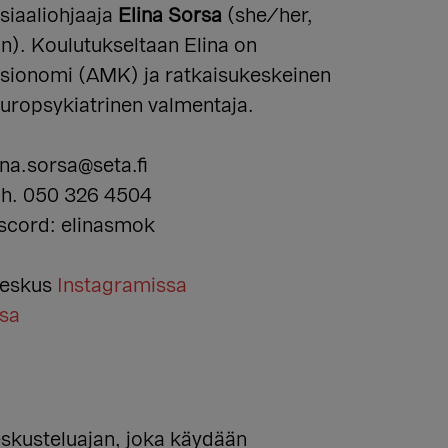
siaaliohjaaja
Elina Sorsa
(she/her,
n). Koulutukseltaan Elina on
sionomi (AMK) ja ratkaisukeskeinen
uropsykiatrinen valmentaja.
ina.sorsa@seta.fi
h. 050 326 4504
scord: elinasmok
keskus
Instagramissa
sa
eskusteluajan, joka käydään