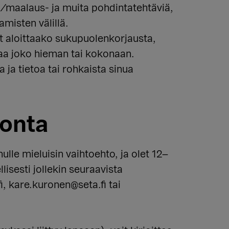
us-/maalaus- ja muita pohdintatehtäviä,
amisten välillä.
it aloittaako sukupuolenkorjausta,
aa joko hieman tai kokonaan.
 ja tietoa tai rohkaista sinua
onta
ulle mieluisin vaihtoehto, ja olet 12–
lisesti jollekin seuraavista
, kare.kuronen@seta.fi tai