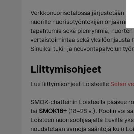
Verkkonuorisotalossa järjestetään myö
nuorille nuorisotyöntekijän ohjaamia vi
tapahtumia sekä pienryhmiä, nuorten 
vertaistoimintaa sekä yksilöohjausta
Sinuiksi tuki- ja neuvontapalvelun työ
Liittymisohjeet
Lue liittymisohjeet Loisteelle
Setan ve
SMOK-chatteihin Loisteella pääsee ro
tai
SMOK18+
(18–28 v.). Roolin voi sa
Loisteen nuorisoohjaajalta Eeviltä yksi
noudatetaan samoja sääntöjä kuin Loi