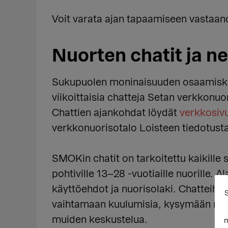
Voit varata ajan tapaamiseen vastaan
Nuorten chatit ja n
Sukupuolen moninaisuuden osaamiske
viikoittaisia chatteja Setan verkkonuo
Chattien ajankohdat löydät
verkkosiv
verkkonuorisotalo Loisteen tiedotust
SMOKin chatit on tarkoitettu kaikille 
pohtiville 13–28 -vuotiaille nuorille. A
käyttöehdot ja nuorisolaki. Chatteihin
S
vaihtamaan kuulumisia, kysymään miet
muiden keskustelua.
m