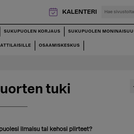
Hae
KALENTERI
sivustolta...
SUKUPUOLEN KORJAUS
SUKUPUOLEN MONINAISUU
TTILAISILLE
OSAAMISKESKUS
nuorten tuki
uolesi ilmaisu tai kehosi piirteet?