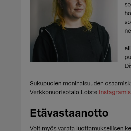
so
ho
so
ne
el
pu
Di
Sukupuolen moninaisuuden osaamis
Verkkonuorisotalo Loiste
Instagramis
Etävastaanotto
Voit myös varata luottamuksellisen k