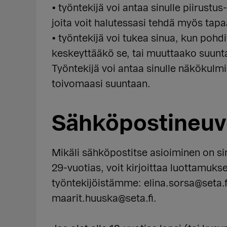
• työntekijä voi antaa sinulle piirust
joita voit halutessasi tehdä myös tapa
• työntekijä voi tukea sinua, kun pohd
keskeyttääkö se, tai muuttaako suunt
Työntekijä voi antaa sinulle näkökulmia
toivomaasi suuntaan.
Sähköpostineuv
Mikäli sähköpostitse asioiminen on sin
29-vuotias, voit kirjoittaa luottamuksel
työntekijöistämme: elina.sorsa@seta.fi
maarit.huuska@seta.fi.