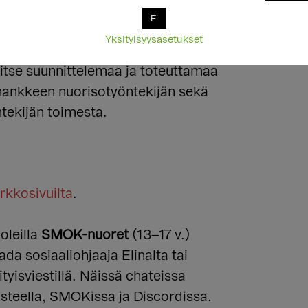
Ei
s aukioloaikojen puitteissa kaikille
Yksityisyysasetukset
ikoittaisia chatteja, teemailtoja,
itse suunnittelemaa ja toteuttamaa
 hankkeen nuorisotyöntekijän sekä
ntekijän toimesta.
rkkosivuilta
.
oleilla
SMOK-nuoret
(13–17 v.)
ada sosiaaliohjaaja Elinalta tai
tyisviestillä. Näissä chateissa
steella, SMOKissa ja Discordissa.