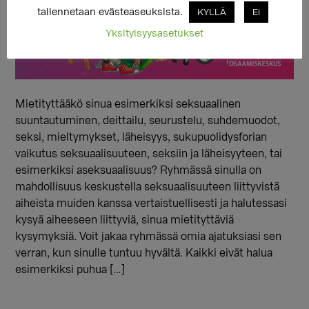
tallennetaan evästeaseuksista.
KYLLÄ
Ei
Yksityisyysasetukset
Mietityttääkö sinua esimerkiksi seksuaalinen
suuntautuminen, deittailu, seurustelu, suhdemuodot,
seksi, mieltymykset, läheisyys, sukupuolidysforian
vaikutus seksuaalisuuteen, seksiin ja läheisyyteen, tai
esimerkiksi aseksuaalisuus? Ryhmässä sinulla on
mahdollisuus keskustella seksuaalisuuteen liittyvistä
aiheista muiden kanssa vertaistuellisesti ja halutessasi
kysyä aiheeseen liittyviä, sinua mietityttäviä
kysymyksiä. Voit jakaa ryhmässä omia ajatuksiasi sen
verran, kun sinulle tuntuu hyvältä. Kaikki eivät halua
esimerkiksi puhua […]