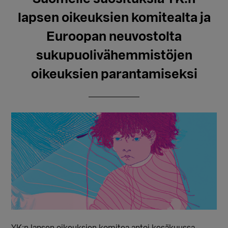
lapsen oikeuksien komitealta ja
Euroopan neuvostolta
sukupuolivähemmistöjen
oikeuksien parantamiseksi
YK:n lapsen oikeuksien komitea antoi kesäkuussa