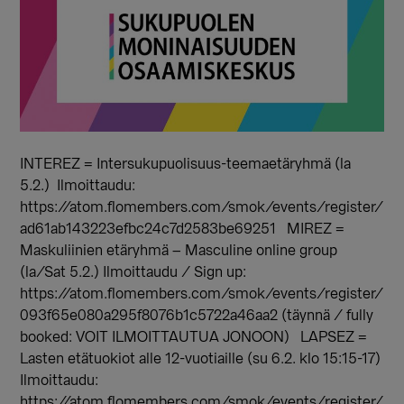
INTEREZ = Intersukupuolisuus-teemaetäryhmä (la
5.2.) Ilmoittaudu:
https://atom.flomembers.com/smok/events/register/
ad61ab143223efbc24c7d2583be69251 MIREZ =
Maskuliinien etäryhmä – Masculine online group
(la/Sat 5.2.) Ilmoittaudu / Sign up:
https://atom.flomembers.com/smok/events/register/
093f65e080a295f8076b1c5722a46aa2 (täynnä / fully
booked: VOIT ILMOITTAUTUA JONOON) LAPSEZ =
Lasten etätuokiot alle 12-vuotiaille (su 6.2. klo 15:15-17)
Ilmoittaudu:
https://atom.flomembers.com/smok/events/register/