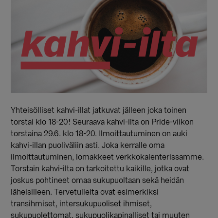
Yhteisölliset kahvi-illat jatkuvat jälleen joka toinen
torstai klo 18-20! Seuraava kahvi-ilta on Pride-viikon
torstaina 29.6. klo 18-20. Ilmoittautuminen on auki
kahvi-illan puoliväliin asti. Joka kerralle oma
ilmoittautuminen, lomakkeet verkkokalenterissamme.
Torstain kahvi-ilta on tarkoitettu kaikille, jotka ovat
joskus pohtineet omaa sukupuoltaan sekä heidän
läheisilleen. Tervetulleita ovat esimerkiksi
transihmiset, intersukupuoliset ihmiset,
sukupuolettomat, sukupuolikapinalliset tai muuten