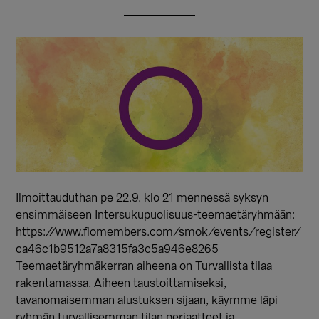
Ilmoittauduthan pe 22.9. klo 21 mennessä syksyn
ensimmäiseen Intersukupuolisuus-teemaetäryhmään:
https://www.flomembers.com/smok/events/register/
ca46c1b9512a7a8315fa3c5a946e8265
Teemaetäryhmäkerran aiheena on Turvallista tilaa
rakentamassa. Aiheen taustoittamiseksi,
tavanomaisemman alustuksen sijaan, käymme läpi
ryhmän turvallisemman tilan periaatteet ja