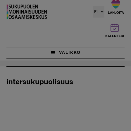
Hyppää
pääsisältöön
LAHJOITA
KALENTERI
VALIKKO
intersukupuolisuus