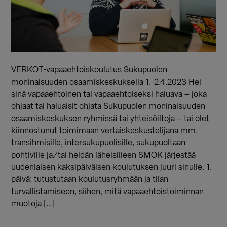
VERKOT-vapaaehtoiskoulutus Sukupuolen
moninaisuuden osaamiskeskuksella 1.-2.4.2023 Hei
sinä vapaaehtoinen tai vapaaehtoiseksi haluava – joka
ohjaat tai haluaisit ohjata Sukupuolen moninaisuuden
osaamiskeskuksen ryhmissä tai yhteisöiltoja – tai olet
kiinnostunut toimimaan vertaiskeskustelijana mm.
transihmisille, intersukupuolisille, sukupuoltaan
pohtiville ja/tai heidän läheisilleen SMOK järjestää
uudenlaisen kaksipäiväisen koulutuksen juuri sinulle. 1.
päivä: tutustutaan koulutusryhmään ja tilan
turvallistamiseen, siihen, mitä vapaaehtoistoiminnan
muotoja […]