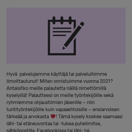
Hyvä palvelujemme käyttäjä tai palveluihimme
ilmoittautunut! Miten onnistuimme vuonna 2021?
Antaisitko meille palautetta näillä nimettömillä
kyselyillä! Palautteesi on meille työntekijöille sekä
ryhmiemme ohjaustiimien jäsenille – niin
tuntityöntekijöille kuin vapaaehtoisille – ensiarvoisen
tärkeää ja arvokasta
! Tämä kysely koskee saamaasi
lähi- tai etäneuvontaa tai -tukea puhelimitse,
sähköpostilla, Facebookissa tai lähi- tai