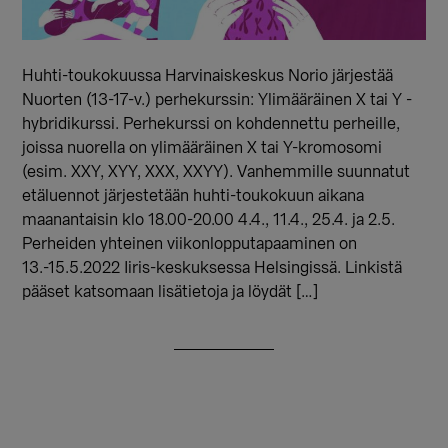
Huhti-toukokuussa Harvinaiskeskus Norio järjestää
Nuorten (13-17-v.) perhekurssin: Ylimääräinen X tai Y -
hybridikurssi. Perhekurssi on kohdennettu perheille,
joissa nuorella on ylimääräinen X tai Y-kromosomi
(esim. XXY, XYY, XXX, XXYY). Vanhemmille suunnatut
etäluennot järjestetään huhti-toukokuun aikana
maanantaisin klo 18.00-20.00 4.4., 11.4., 25.4. ja 2.5.
Perheiden yhteinen viikonlopputapaaminen on
13.-15.5.2022 Iiris-keskuksessa Helsingissä. Linkistä
pääset katsomaan lisätietoja ja löydät […]