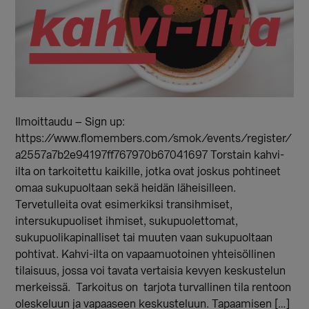
Ilmoittaudu – Sign up:
https://www.flomembers.com/smok/events/register/
a2557a7b2e94197ff767970b67041697 Torstain kahvi-
ilta on tarkoitettu kaikille, jotka ovat joskus pohtineet
omaa sukupuoltaan sekä heidän läheisilleen.
Tervetulleita ovat esimerkiksi transihmiset,
intersukupuoliset ihmiset, sukupuolettomat,
sukupuolikapinalliset tai muuten vaan sukupuoltaan
pohtivat. Kahvi-ilta on vapaamuotoinen yhteisöllinen
tilaisuus, jossa voi tavata vertaisia kevyen keskustelun
merkeissä. Tarkoitus on tarjota turvallinen tila rentoon
oleskeluun ja vapaaseen keskusteluun. Tapaamisen […]