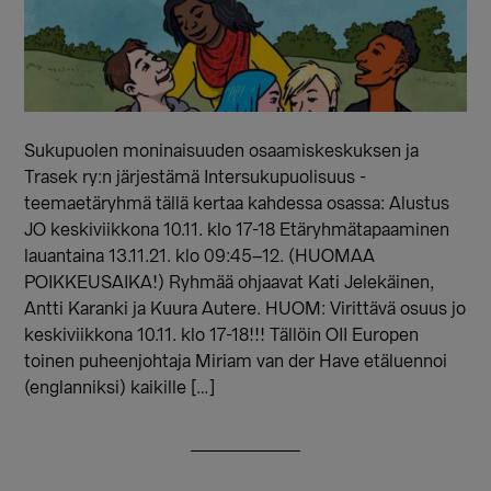
Sukupuolen moninaisuuden osaamiskeskuksen ja
Trasek ry:n järjestämä Intersukupuolisuus -
teemaetäryhmä tällä kertaa kahdessa osassa: Alustus
JO keskiviikkona 10.11. klo 17-18 Etäryhmätapaaminen
lauantaina 13.11.21. klo 09:45–12. (HUOMAA
POIKKEUSAIKA!) Ryhmää ohjaavat Kati Jelekäinen,
Antti Karanki ja Kuura Autere. HUOM: Virittävä osuus jo
keskiviikkona 10.11. klo 17-18!!! Tällöin OII Europen
toinen puheenjohtaja Miriam van der Have etäluennoi
(englanniksi) kaikille […]