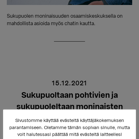
Sukupuolen moninaisuuden osaamiskeskuksella on
mahdollista asioida myös chatin kautta.
15.12.2021
Sukupuoltaan pohtivien ja
sukupuoleltaan moninaisten
nuorten ryhmä Snellussa
Sivustomme käyttää evästeitä käyttäjäkokemuksen
parantamiseen. Oletamme tämän sopivan sinulle, mutta
voit halutessasi päättää mitä evästeitä laitteellesi