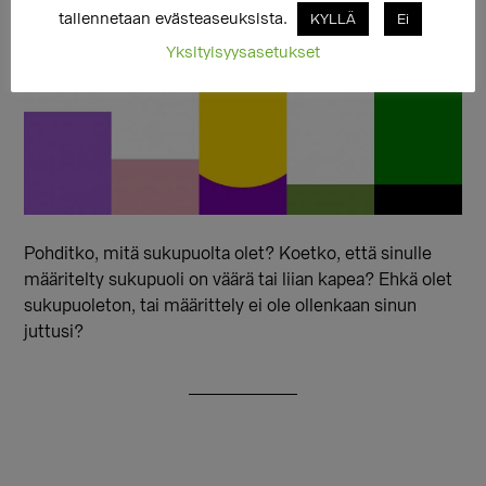
tallennetaan evästeaseuksista.
KYLLÄ
Ei
Yksityisyysasetukset
Pohditko, mitä sukupuolta olet? Koetko, että sinulle
määritelty sukupuoli on väärä tai liian kapea? Ehkä olet
sukupuoleton, tai määrittely ei ole ollenkaan sinun
juttusi?