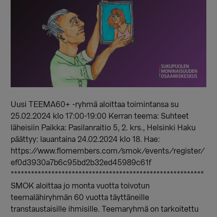
Uusi TEEMA60+ -ryhmä aloittaa toimintansa su
25.02.2024 klo 17:00-19:00 Kerran teema: Suhteet
läheisiin Paikka: Pasilanraitio 5, 2. krs., Helsinki Haku
päättyy: lauantaina 24.02.2024 klo 18. Hae:
https://www.flomembers.com/smok/events/register/
ef0d3930a7b6c95bd2b32ed45989c61f
*********************************************************
SMOK aloittaa jo monta vuotta toivotun
teemalähiryhmän 60 vuotta täyttäneille
transtaustaisille ihmisille. Teemaryhmä on tarkoitettu