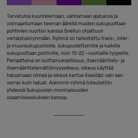
Tervetuloa kuuntelemaan, vaihtamaan ajatuksia ja
voimaantumaan teeman äärellä muiden sukupuoltaan
pohtivien nuorten kanssa Snellun ohjattuun
vertaistukiryhmään. Ryhmä on tarkoitettu trans-, inter-
ja muunsukupuolisille, sukupuolettomille ja kaikille
sukupuoltaan pohtiville, noin 15-22 –vuotiaille tyypeille.
Periaatteina on luottamuksellisuus, itsemäärittely- ja
itsemäärittelemättömyysoikeus, oikeus käyttää
haluamaasi nimeä ja oikeus kertoa itsestäsi vain sen
verran kuin haluat. Aiemmin ryhmä toteutettiin
yhdessä Sukupuolen moninaisuuden
osaamiskeskuksen kanssa.