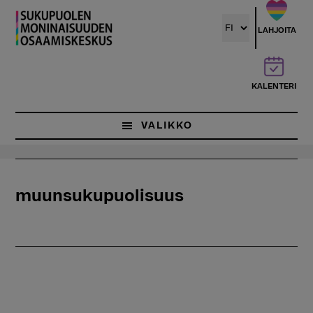
Hyppää
pääsisältöön
LAHJOITA
KALENTERI
VALIKKO
muunsukupuolisuus