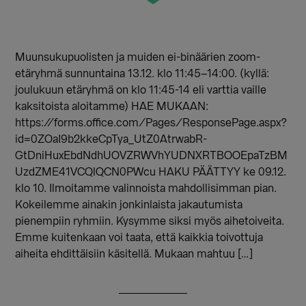
Muunsukupuolisten ja muiden ei-binäärien zoom-
etäryhmä sunnuntaina 13.12. klo 11:45–14:00. (kyllä:
joulukuun etäryhmä on klo 11:45-14 eli varttia vaille
kaksitoista aloitamme) HAE MUKAAN:
https://forms.office.com/Pages/ResponsePage.aspx?
id=0ZOaI9b2kkeCpTya_UtZ0AtrwabR-
GtDniHuxEbdNdhUOVZRWVhYUDNXRTBOOEpaTzBM
UzdZME41VCQlQCN0PWcu HAKU PÄÄTTYY ke 09.12.
klo 10. Ilmoitamme valinnoista mahdollisimman pian.
Kokeilemme ainakin jonkinlaista jakautumista
pienempiin ryhmiin. Kysymme siksi myös aihetoiveita.
Emme kuitenkaan voi taata, että kaikkia toivottuja
aiheita ehdittäisiin käsitellä. Mukaan mahtuu […]