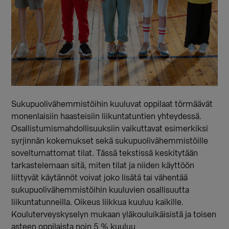
Sukupuolivähemmistöihin kuuluvat oppilaat törmäävät
monenlaisiin haasteisiin liikuntatuntien yhteydessä.
Osallistumismahdollisuuksiin vaikuttavat esimerkiksi
syrjinnän kokemukset sekä sukupuolivähemmistöille
soveltumattomat tilat. Tässä tekstissä keskitytään
tarkastelemaan sitä, miten tilat ja niiden käyttöön
liittyvät käytännöt voivat joko lisätä tai vähentää
sukupuolivähemmistöihin kuuluvien osallisuutta
liikuntatunneilla. Oikeus liikkua kuuluu kaikille.
Kouluterveyskyselyn mukaan yläkouluikäisistä ja toisen
asteen oppilaista noin 5 % kuuluu