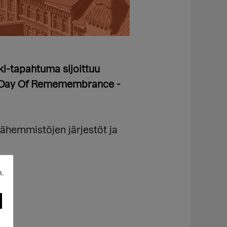
ki-tapahtuma sijoittuu
der Day Of Rememembrance -
vähemmistöjen järjestöt ja
n.