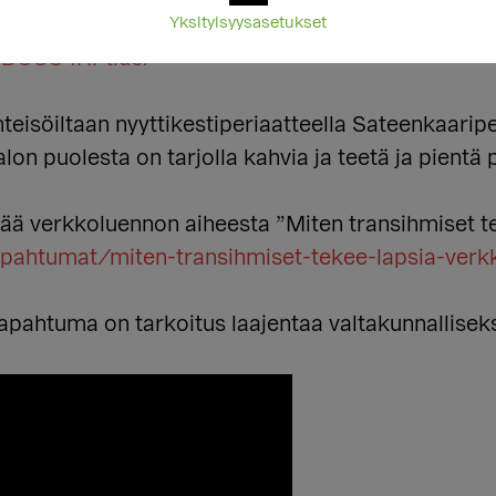
Yksityisyysasetukset
urhattuja transihmisiä TDOR-tilaisuudessa klo 1
/DCCC4RFtlu9/
eisöiltaan nyyttikestiperiaatteella Sateenkaaripe
on puolesta on tarjolla kahvia ja teetä ja pientä 
tää verkkoluennon aiheesta ”Miten transihmiset te
tapahtumat/miten-transihmiset-tekee-lapsia-verk
pahtuma on tarkoitus laajentaa valtakunnalliseksi