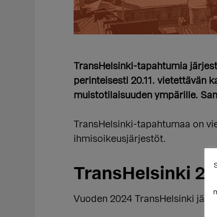
TransHelsinki-tapahtumia järjes
perinteisesti 20.11. vietettävä
muistotilaisuuden ympärille. Sa
TransHelsinki-tapahtumaa on viet
ihmisoikeusjärjestöt.
S
TransHelsinki 2
m
Vuoden 2024 TransHelsinki järje