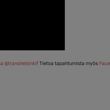
a @transhelsinki
! Tietoa tapahtumista myös
Face