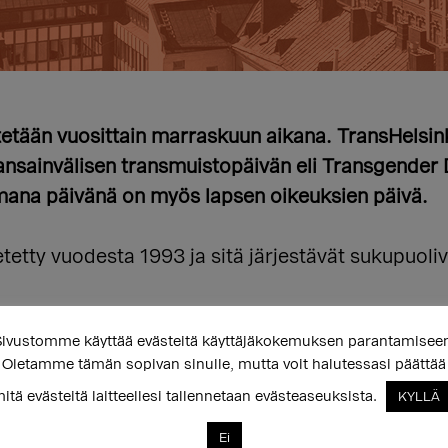
tetään vuosittain marraskuun aikana. TransHelsin
n kansainvälisen transmuistopäivän eli Transgen
mana päivänä on myös lapsen oikeuksien päivä.
etty vuodesta 1993 ja sitä järjestävät sukupuoli
ivustomme käyttää evästeitä käyttäjäkokemuksen parantamisee
024
Oletamme tämän sopivan sinulle, mutta voit halutessasi päättää
itä evästeitä laitteellesi tallennetaan evästeaseuksista.
KYLLÄ
stetään pienimuotoisesti.
Ei