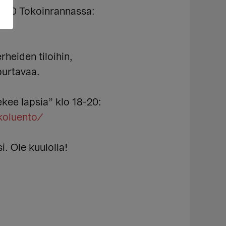
8.00 Tokoinrannassa:
rheiden tiloihin,
purtavaa.
kee lapsia” klo 18-20:
koluento/
. Ole kuulolla!