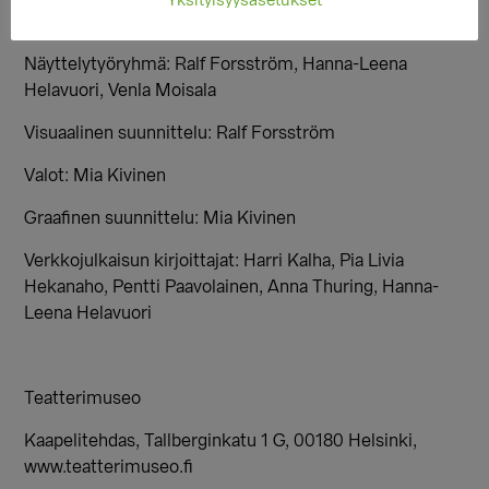
Yksityisyysasetukset
Näyttelytyöryhmä: Ralf Forsström, Hanna-Leena
Helavuori, Venla Moisala
Visuaalinen suunnittelu: Ralf Forsström
Valot: Mia Kivinen
Graafinen suunnittelu: Mia Kivinen
Verkkojulkaisun kirjoittajat: Harri Kalha, Pia Livia
Hekanaho, Pentti Paavolainen, Anna Thuring, Hanna-
Leena Helavuori
Teatterimuseo
Kaapelitehdas, Tallberginkatu 1 G, 00180 Helsinki,
www.teatterimuseo.fi