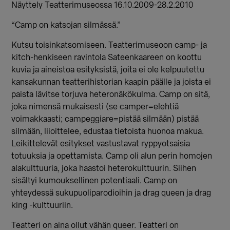
Näyttely Teatterimuseossa 16.10.2009-28.2.2010
“Camp on katsojan silmässä.”
Kutsu toisinkatsomiseen. Teatterimuseoon camp- ja
kitch-henkiseen ravintola Sateenkaareen on koottu
kuvia ja aineistoa esityksistä, joita ei ole kelpuutettu
kansakunnan teatterihistorian kaapin päälle ja joista ei
paista lävitse torjuva heteronäkökulma. Camp on sitä,
joka nimensä mukaisesti (se camper=elehtiä
voimakkaasti; campeggiare=pistää silmään) pistää
silmään, liioittelee, edustaa tietoista huonoa makua.
Leikittelevät esitykset vastustavat ryppyotsaisia
totuuksia ja opettamista. Camp oli alun perin homojen
alakulttuuria, joka haastoi heterokulttuurin. Siihen
sisältyi kumouksellinen potentiaali. Camp on
yhteydessä sukupuoliparodioihin ja drag queen ja drag
king -kulttuuriin.
Teatteri on aina ollut vähän queer. Teatteri on