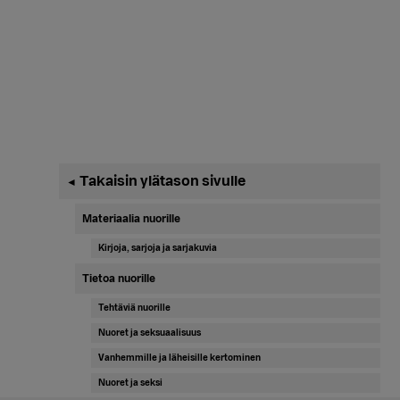
Ensisijainen
Takaisin ylätason sivulle
◄
sivupalkki
Materiaalia nuorille
Kirjoja, sarjoja ja sarjakuvia
Tietoa nuorille
Tehtäviä nuorille
Nuoret ja seksuaalisuus
Vanhemmille ja läheisille kertominen
Nuoret ja seksi