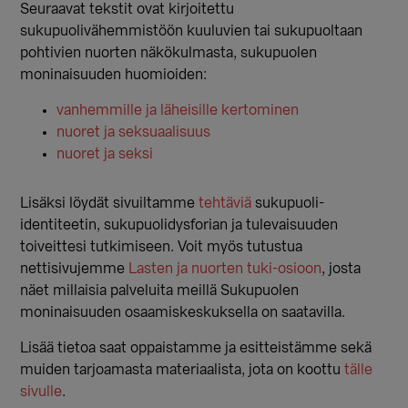
Seuraavat tekstit ovat kirjoitettu
sukupuolivähemmistöön kuuluvien tai sukupuoltaan
pohtivien nuorten näkökulmasta, sukupuolen
moninaisuuden huomioiden:
vanhemmille ja läheisille kertominen
nuoret ja seksuaalisuus
nuoret ja seksi
Lisäksi löydät sivuiltamme
tehtäviä
sukupuoli-
identiteetin, sukupuolidysforian ja tulevaisuuden
toiveittesi tutkimiseen. Voit myös tutustua
nettisivujemme
Lasten ja nuorten tuki-osioon
, josta
näet millaisia palveluita meillä Sukupuolen
moninaisuuden osaamiskeskuksella on saatavilla.
Lisää tietoa saat oppaistamme ja esitteistämme sekä
muiden tarjoamasta materiaalista, jota on koottu
tälle
sivulle
.