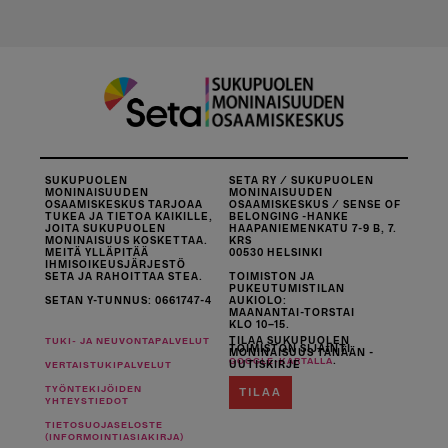
SUKUPUOLEN
SETA RY / SUKUPUOLEN
MONINAISUUDEN
MONINAISUUDEN
OSAAMISKESKUS TARJOAA
OSAAMISKESKUS / SENSE OF
TUKEA JA TIETOA KAIKILLE,
BELONGING -HANKE
JOITA SUKUPUOLEN
HAAPANIEMENKATU 7-9 B, 7.
MONINAISUUS KOSKETTAA.
KRS
MEITÄ YLLÄPITÄÄ
00530 HELSINKI
IHMISOIKEUSJÄRJESTÖ
SETA JA RAHOITTAA STEA.
TOIMISTON JA
PUKEUTUMISTILAN
SETAN Y-TUNNUS: 0661747-4
AUKIOLO:
MAANANTAI-TORSTAI
KLO 10–15.
TILAA SUKUPUOLEN
TUKI- JA NEUVONTAPALVELUT
TOIMISTON SIJAINTI
MONINAISUUS TÄNÄÄN -
.
GOOGLE-KARTALLA
UUTISKIRJE
VERTAISTUKIPALVELUT
TYÖNTEKIJÖIDEN
TILAA
YHTEYSTIEDOT
TIETOSUOJASELOSTE
(INFORMOINTIASIAKIRJA)