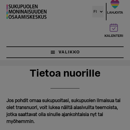
Hyppää
Hyppää
pääsisältöön
ensisijaiseen
LAHJOITA
sivupalkkiin
KALENTERI
VALIKKO
Tietoa nuorille
Jos pohdit omaa sukupuoltasi, sukupuolen ilmaisua tai
olet transnuori, voit lukea näiltä alasivuilta teemoista,
jotka saattavat olla sinulle ajankohtaisia nyt tai
myöhemmin.