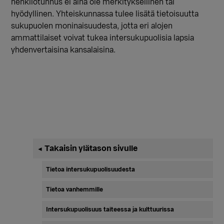
henkilötunnus ei aina ole merkityksellinen tai
hyödyllinen. Yhteiskunnassa tulee lisätä tietoisuutta
sukupuolen moninaisuudesta, jotta eri alojen
ammattilaiset voivat tukea intersukupuolisia lapsia
yhdenvertaisina kansalaisina.
Ensisijainen
Takaisin ylätason sivulle
◄
sivupalkki
Tietoa intersukupuolisuudesta
Tietoa vanhemmille
Intersukupuolisuus taiteessa ja kulttuurissa