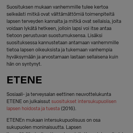
Suosituksen mukaan vanhemmille tulee kertoa
selkeästi mitkä ovat välttämättömiä toimenpiteitä
lapsen terveyden kannalta ja mitkä ovat sellaisia, joita
voidaan lykätä hetkeen, jolloin lapsi voi itse antaa
tietoon perustuvan suostumuksensa. Lisäksi
suosituksessa kannustetaan antamaan vanhemmille
tietoa lapsen oikeuksista ja tukemaan vanhempia
hyväksymään ja arvostamaan lastaan sellaisena kuin
hän on syntynyt.
ETENE
Sosiaali- ja terveysalan eettinen neuvottelukunta
ETENE on julkaissut
suositukset intersukupuolisen
lapsen hoidosta ja tuesta
(2016).
ETENEn mukaan intersukupuolisuus on osa
sukupuolen moninaisuutta. Lapsen