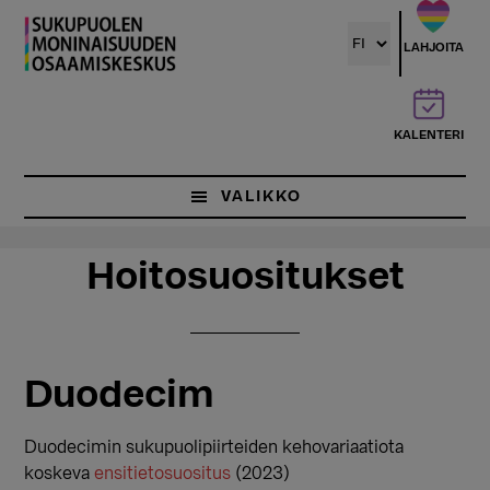
Hyppää
Hyppää
pääsisältöön
ensisijaiseen
LAHJOITA
sivupalkkiin
KALENTERI
VALIKKO
Hoitosuositukset
Duodecim
Duodecimin sukupuolipiirteiden kehovariaatiota
koskeva
ensitietosuositus
(2023)