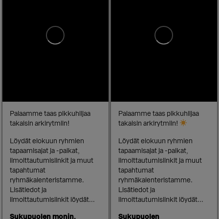
Palaamme taas pikkuhiljaa
Palaamme taas pikkuhiljaa
takaisin arkirytmiin! ️
takaisin arkirytmiin!
Löydät elokuun ryhmien
Löydät elokuun ryhmien
tapaamisajat ja -paikat,
tapaamisajat ja -paikat,
ilmoittautumislinkit ja muut
ilmoittautumislinkit ja muut
tapahtumat
tapahtumat
ryhmäkalenteristamme.
ryhmäkalenteristamme.
Lisätiedot ja
Lisätiedot ja
ilmoittautumislinkit löydät...
ilmoittautumislinkit löydät...
Sukupuolen monin.
Sukupuolen