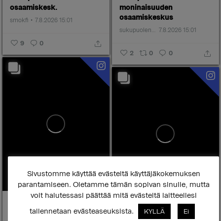
osaamiskesk.
moninaisuuden
osaamiskeskus
smokfi
7.8.2026 15:01
sukupuolenosaamiskeskus
7.8.2026 15:01
9
0
2
0
0
Sivustomme käyttää evästeitä käyttäjäkokemuksen
parantamiseen. Oletamme tämän sopivan sinulle, mutta
voit halutessasi päättää mitä evästeitä laitteellesi
Sosiaaliohjaaja Elina Sorsalle
tallennetaan evästeaseuksista.
KYLLÄ
Ei
22.6.-3.8.2026 lähetetyt
Sukupuolen moninaisuuden