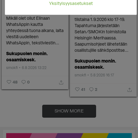
WhatsApp-viestit eivät ole
osaamiskeskus (SMOK)
Yksityisyysasetukset
tulleet perille.
järjestää vertaistuellisen
neurokirjon teemaillan
Mikäli olet ollut Elinaan
tiistaina 1.9.2026 klo 17-19.
WhatsAppin kautta
Tapahtuma järjestetään
yhteydessä tuona aikana, laita
Setan/SMOKin toimistolla
viestiä uudelleen
Helsingin Merihaassa.
WhatsAppin, tekstiviestin...
Saapumisohjeet lähetetään
osallistujille sähköpostitse...
Sukupuolen monin.
osaamiskesk.
Sukupuolen monin.
osaamiskesk.
smokfi
6.8.2026 13:22
smokfi
5.8.2026 16:17
48
0
41
2
SHOW MORE