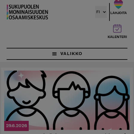
Hyppää
pääsisältöön
LAHJOITA
KALENTERI
VALIKKO
29.6.2026