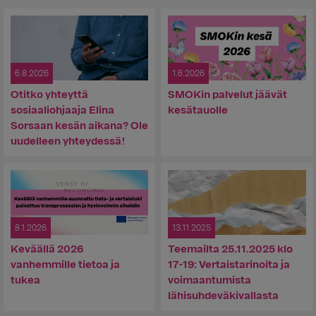
6.8.2026
1.6.2026
Otitko yhteyttä
SMOKin palvelut jäävät
sosiaaliohjaaja Elina
kesätauolle
Sorsaan kesän aikana? Ole
uudelleen yhteydessä!
8.1.2026
13.11.2025
Keväällä 2026
Teemailta 25.11.2025 klo
vanhemmille tietoa ja
17-19: Vertaistarinoita ja
tukea
voimaantumista
lähisuhdeväkivallasta