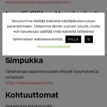
vertaistukiryhmiin-ja-jarjestoihin.html
Invaliidiliiton Harvinaiset
Sivustomme käyttää evästeitä käyttäjäkokemuksen
-yksikkö
parantamiseen. Oletamme tämän sopivan sinulle, mutta
voit halutessasi päättää mitä evästeitä laitteellesi
Neuvontaa ja vertaistukitoimintaa eri ikäryhmille
tallennetaan evästeaseuksista.
KYLLÄ
Ei
https://www.invalidiliitto.fi/toiminta/harvinaiset
Yksityisyysasetukset
https://www.facebook.com/harvinaisetyksikko/
Simpukka
Tahattomaan lapsettomuuteen liittyvät kysymykset ja
vertaistuki
https://www.simpukka.info/
Kohtuuttomat
Vertaistukea kohduttomille