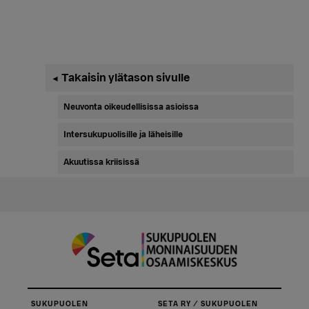
Ensisijainen
Takaisin ylätason sivulle
◄
sivupalkki
Neuvonta oikeudellisissa asioissa
Intersukupuolisille ja läheisille
Akuutissa kriisissä
SUKUPUOLEN
SETA RY / SUKUPUOLEN