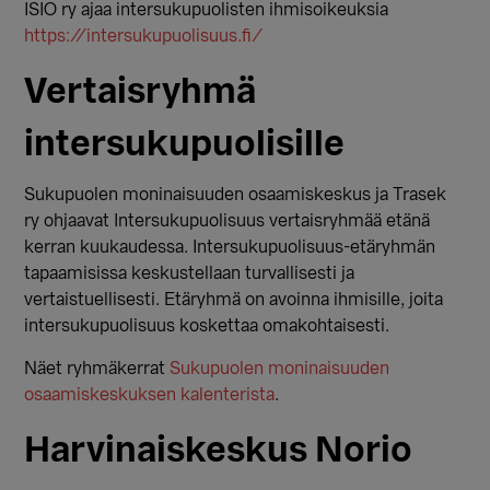
ISIO ry ajaa intersukupuolisten ihmisoikeuksia
https://intersukupuolisuus.fi/
Vertaisryhmä
intersukupuolisille
Sukupuolen moninaisuuden osaamiskeskus ja Trasek
ry ohjaavat Intersukupuolisuus vertaisryhmää etänä
kerran kuukaudessa. Intersukupuolisuus-etäryhmän
tapaamisissa keskustellaan turvallisesti ja
vertaistuellisesti. Etäryhmä on avoinna ihmisille, joita
intersukupuolisuus koskettaa omakohtaisesti.
Näet ryhmäkerrat
Sukupuolen moninaisuuden
osaamiskeskuksen kalenterista
.
Harvinaiskeskus Norio