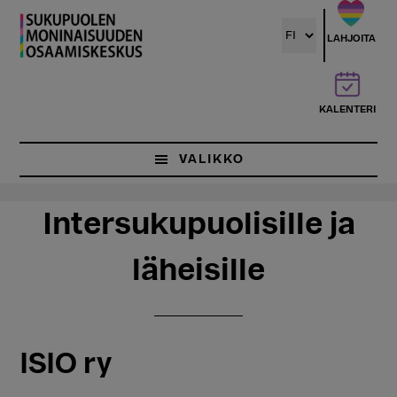
Hyppää
Hyppää
pääsisältöön
ensisijaiseen
LAHJOITA
sivupalkkiin
KALENTERI
VALIKKO
Intersukupuolisille ja
läheisille
ISIO ry