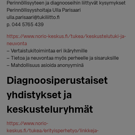
Perinnöllisyyteen ja diagnooseihin liittyvät kysymykset
Perinnöllisyyshoitaja Ulla Parisaari
ulla.parisaari@tukiliitto.fi
p. 044 5765 439
https://www.norio-keskus.fi/tukea/keskustelutuki-ja-
neuvonta
– Vertaistukitoimintaa eri ikäryhmille
– Tietoa ja neuvontaa myös perheelle ja sisaruksille
– Mahdollisuus asioida anonyyminä
Diagnoosiperustaiset
yhdistykset ja
keskusteluryhmät
https://www.norio-
keskus.fi/tukea/erityisperhetyo/linkkeja-