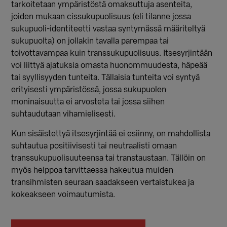
tarkoitetaan ympäristöstä omaksuttuja asenteita,
joiden mukaan cissukupuolisuus (eli tilanne jossa
sukupuoli-identiteetti vastaa syntymässä määriteltyä
sukupuolta) on jollakin tavalla parempaa tai
toivottavampaa kuin transsukupuolisuus. Itsesyrjintään
voi liittyä ajatuksia omasta huonommuudesta, häpeää
tai syyllisyyden tunteita. Tällaisia tunteita voi syntyä
erityisesti ympäristössä, jossa sukupuolen
moninaisuutta ei arvosteta tai jossa siihen
suhtaudutaan vihamielisesti.
Kun sisäistettyä itsesyrjintää ei esiinny, on mahdollista
suhtautua positiivisesti tai neutraalisti omaan
transsukupuolisuuteensa tai transtaustaan. Tällöin on
myös helppoa tarvittaessa hakeutua muiden
transihmisten seuraan saadakseen vertaistukea ja
kokeakseen voimautumista.