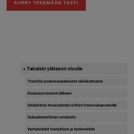
SIIRRY TEKEMÄÄN TESTI
Ensisijainen
Takaisin ylätason sivulle
◄
sivupalkki
Transitio psykososiaalisesta näkökulmasta
Korjausprosessin jälkeen
Sisäistetyn itsesyrjinnän mittari transsukupuolisille
Sukuelindysforian omahoito
Vertaisvinkit transitioon ja hyvinvointiin