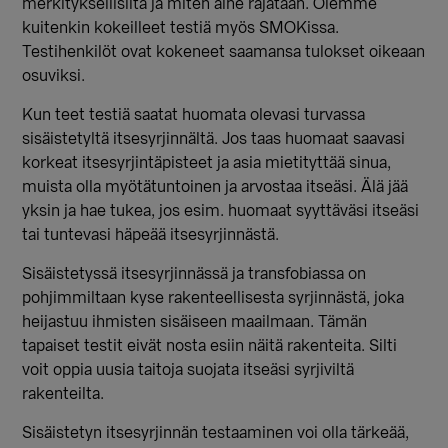
merkityksellisiltä ja miten aihe rajataan. Olemme
kuitenkin kokeilleet testiä myös SMOKissa.
Testihenkilöt ovat kokeneet saamansa tulokset oikeaan
osuviksi.
Kun teet testiä saatat huomata olevasi turvassa
sisäistetyltä itsesyrjinnältä. Jos taas huomaat saavasi
korkeat itsesyrjintäpisteet ja asia mietityttää sinua,
muista olla myötätuntoinen ja arvostaa itseäsi. Älä jää
yksin ja hae tukea, jos esim. huomaat syyttäväsi itseäsi
tai tuntevasi häpeää itsesyrjinnästä.
Sisäistetyssä itsesyrjinnässä ja transfobiassa on
pohjimmiltaan kyse rakenteellisesta syrjinnästä, joka
heijastuu ihmisten sisäiseen maailmaan. Tämän
tapaiset testit eivät nosta esiin näitä rakenteita. Silti
voit oppia uusia taitoja suojata itseäsi syrjiviltä
rakenteilta.
Sisäistetyn itsesyrjinnän testaaminen voi olla tärkeää,