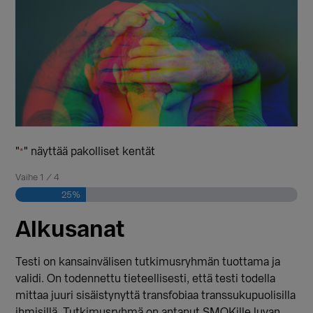
"
" näyttää pakolliset kentät
*
Vaihe
1
/
4
25%
Alkusanat
Testi on kansainvälisen tutkimusryhmän tuottama ja
validi. On todennettu tieteellisesti, että testi todella
mittaa juuri sisäistynyttä transfobiaa transsukupuolisilla
ihmisillä. Tutkimusryhmä on antanut SMOKille luvan