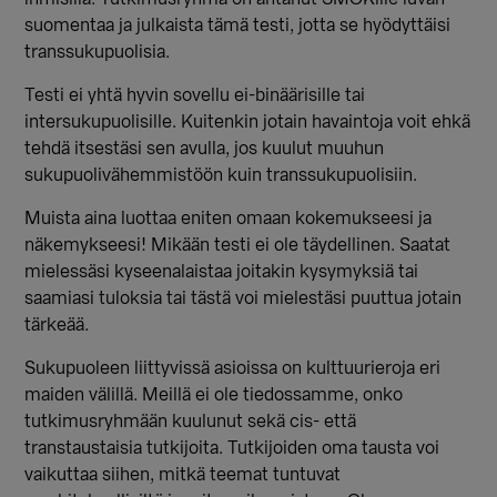
suomentaa ja julkaista tämä testi, jotta se hyödyttäisi
transsukupuolisia.
Testi ei yhtä hyvin sovellu ei-binäärisille tai
intersukupuolisille. Kuitenkin jotain havaintoja voit ehkä
tehdä itsestäsi sen avulla, jos kuulut muuhun
sukupuolivähemmistöön kuin transsukupuolisiin.
Muista aina luottaa eniten omaan kokemukseesi ja
näkemykseesi! Mikään testi ei ole täydellinen. Saatat
mielessäsi kyseenalaistaa joitakin kysymyksiä tai
saamiasi tuloksia tai tästä voi mielestäsi puuttua jotain
tärkeää.
Sukupuoleen liittyvissä asioissa on kulttuurieroja eri
maiden välillä. Meillä ei ole tiedossamme, onko
tutkimusryhmään kuulunut sekä cis- että
transtaustaisia tutkijoita. Tutkijoiden oma tausta voi
vaikuttaa siihen, mitkä teemat tuntuvat