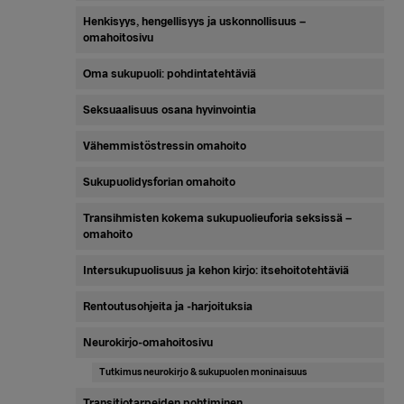
Henkisyys, hengellisyys ja uskonnollisuus –
omahoitosivu
Oma sukupuoli: pohdintatehtäviä
Seksuaalisuus osana hyvinvointia
Vähemmistöstressin omahoito
Sukupuolidysforian omahoito
Transihmisten kokema sukupuolieuforia seksissä –
omahoito
Intersukupuolisuus ja kehon kirjo: itsehoitotehtäviä
Rentoutusohjeita ja -harjoituksia
Neurokirjo-omahoitosivu
Tutkimus neurokirjo & sukupuolen moninaisuus
Transitiotarpeiden pohtiminen