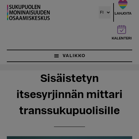
Hyppää
Hyppää
pääsisältöön
ensisijaiseen
LAHJOITA
sivupalkkiin
KALENTERI
VALIKKO
Sisäistetyn
itsesyrjinnän mittari
transsukupuolisille