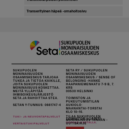
Transerityinen häpeä -omahoitosivu
SUKUPUOLEN
SETA RY / SUKUPUOLEN
MONINAISUUDEN
MONINAISUUDEN
OSAAMISKESKUS TARJOAA
OSAAMISKESKUS / SENSE OF
TUKEA JA TIETOA KAIKILLE,
BELONGING -HANKE
JOITA SUKUPUOLEN
HAAPANIEMENKATU 7-9 B, 7.
MONINAISUUS KOSKETTAA.
KRS
MEITÄ YLLÄPITÄÄ
00530 HELSINKI
IHMISOIKEUSJÄRJESTÖ
SETA JA RAHOITTAA STEA.
TOIMISTON JA
PUKEUTUMISTILAN
SETAN Y-TUNNUS: 0661747-4
AUKIOLO:
MAANANTAI-TORSTAI
KLO 10–15.
TILAA SUKUPUOLEN
TUKI- JA NEUVONTAPALVELUT
TOIMISTON SIJAINTI
MONINAISUUS TÄNÄÄN -
.
GOOGLE-KARTALLA
UUTISKIRJE
VERTAISTUKIPALVELUT