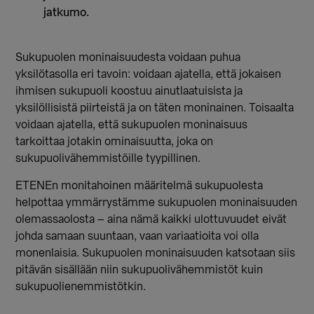
jatkumo.
Sukupuolen moninaisuudesta voidaan puhua
yksilötasolla eri tavoin: voidaan ajatella, että jokaisen
ihmisen sukupuoli koostuu ainutlaatuisista ja
yksilöllisistä piirteistä ja on täten moninainen. Toisaalta
voidaan ajatella, että sukupuolen moninaisuus
tarkoittaa jotakin ominaisuutta, joka on
sukupuolivähemmistöille tyypillinen.
ETENEn monitahoinen määritelmä sukupuolesta
helpottaa ymmärrystämme sukupuolen moninaisuuden
olemassaolosta – aina nämä kaikki ulottuvuudet eivät
johda samaan suuntaan, vaan variaatioita voi olla
monenlaisia. Sukupuolen moninaisuuden katsotaan siis
pitävän sisällään niin sukupuolivähemmistöt kuin
sukupuolienemmistötkin.