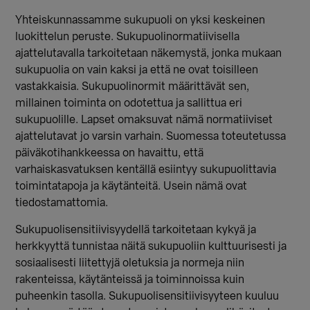
Yhteiskunnassamme sukupuoli on yksi keskeinen
luokittelun peruste. Sukupuolinormatiivisella
ajattelutavalla tarkoitetaan näkemystä, jonka mukaan
sukupuolia on vain kaksi ja että ne ovat toisilleen
vastakkaisia. Sukupuolinormit määrittävät sen,
millainen toiminta on odotettua ja sallittua eri
sukupuolille. Lapset omaksuvat nämä normatiiviset
ajattelutavat jo varsin varhain. Suomessa toteutetussa
päiväkotihankkeessa on havaittu, että
varhaiskasvatuksen kentällä esiintyy sukupuolittavia
toimintatapoja ja käytänteitä. Usein nämä ovat
tiedostamattomia.
Sukupuolisensitiivisyydellä tarkoitetaan kykyä ja
herkkyyttä tunnistaa näitä sukupuoliin kulttuurisesti ja
sosiaalisesti liitettyjä oletuksia ja normeja niin
rakenteissa, käytänteissä ja toiminnoissa kuin
puheenkin tasolla. Sukupuolisensitiivisyyteen kuuluu