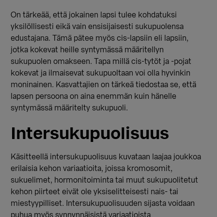
On tärkeää, että jokainen lapsi tulee kohdatuksi
yksilöllisesti eikä vain ensisijaisesti sukupuolensa
edustajana. Tämä pätee myös cis-lapsiin eli lapsiin,
jotka kokevat heille syntymässä määritellyn
sukupuolen omakseen. Tapa millä cis-tytöt ja -pojat
kokevat ja ilmaisevat sukupuoltaan voi olla hyvinkin
moninainen. Kasvattajien on tärkeä tiedostaa se, että
lapsen persoona on aina enemmän kuin hänelle
syntymässä määritelty sukupuoli.
Intersukupuolisuus
Käsitteellä intersukupuolisuus kuvataan laajaa joukkoa
erilaisia kehon variaatioita, joissa kromosomit,
sukuelimet, hormonitoiminta tai muut sukupuolitetut
kehon piirteet eivät ole yksiselitteisesti nais- tai
miestyypilliset. Intersukupuolisuuden sijasta voidaan
puhua myös synnynnäisistä variaatioista