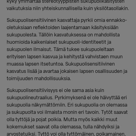
kyky ymmärtää stereotyyppisten sukupuolikäsitysten
vaikutuksia niin yhteiskunnallisella kuin yksilötasollakin.
Sukupuolisensitiivinen kasvattaja pyrkii omia ennakko-
oletuksiaan reflektoiden laajentamaan käsityksiään
sukupuolesta. Tällöin kasvatuksessa on mahdollista
huomioida kaikenlaiset sukupuoli-identiteetit ja
sukupuolen ilmaisut. Tämä tukee sukupuoleltaan
erityisen lapsen kasvua ja kehitystä vahvistaen muun
muassa lapsen itsetuntoa. Sukupuolisensitiivinen
kasvatus lisää ja avartaa jokaisen lapsen osallisuuden ja
toimijuuden mahdollisuuksia.
Sukupuolisensitiivisyys ei ole sama asia kuin
sukupuolineutraalius. Pyrkimyksenä ei ole häivyttää eri
sukupuolia näkymättömiin. Eri sukupuolia on olemassa
ja sukupuolta voi ilmaista monin eri tavoin. Tytöt saavat
olla tyttöjä ja pojat poikia. Mutta myös kaikki muut
kokemukset saavat olla olemassa, tulla nähdyiksi ja
arvostetuiksi. Tyttö voi olla tyttömäinen, poikamainen,