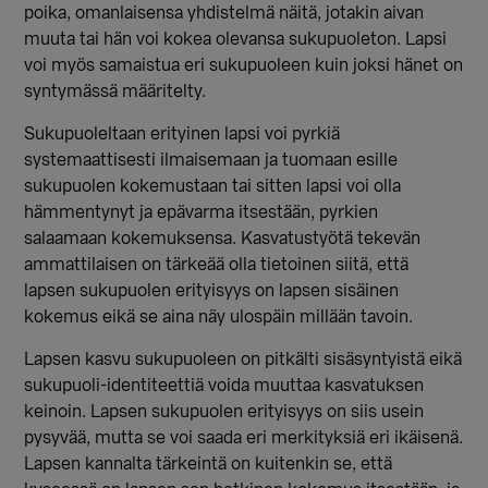
poika, omanlaisensa yhdistelmä näitä, jotakin aivan
muuta tai hän voi kokea olevansa sukupuoleton. Lapsi
voi myös samaistua eri sukupuoleen kuin joksi hänet on
syntymässä määritelty.
Sukupuoleltaan erityinen lapsi voi pyrkiä
systemaattisesti ilmaisemaan ja tuomaan esille
sukupuolen kokemustaan tai sitten lapsi voi olla
hämmentynyt ja epävarma itsestään, pyrkien
salaamaan kokemuksensa. Kasvatustyötä tekevän
ammattilaisen on tärkeää olla tietoinen siitä, että
lapsen sukupuolen erityisyys on lapsen sisäinen
kokemus eikä se aina näy ulospäin millään tavoin.
Lapsen kasvu sukupuoleen on pitkälti sisäsyntyistä eikä
sukupuoli-identiteettiä voida muuttaa kasvatuksen
keinoin. Lapsen sukupuolen erityisyys on siis usein
pysyvää, mutta se voi saada eri merkityksiä eri ikäisenä.
Lapsen kannalta tärkeintä on kuitenkin se, että