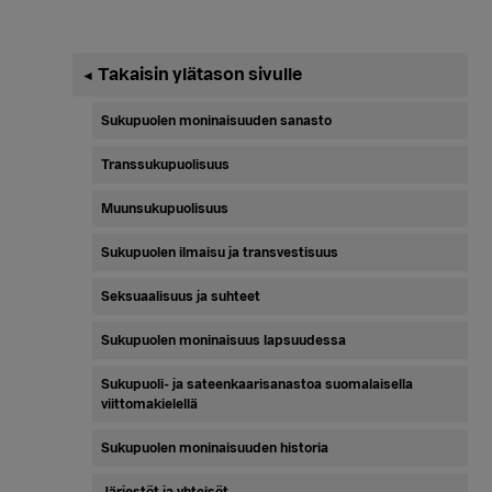
Ensisijainen
Takaisin ylätason sivulle
◄
sivupalkki
Sukupuolen moninaisuuden sanasto
Transsukupuolisuus
Muunsukupuolisuus
Sukupuolen ilmaisu ja transvestisuus
Seksuaalisuus ja suhteet
Sukupuolen moninaisuus lapsuudessa
Sukupuoli- ja sateenkaarisanastoa suomalaisella
viittomakielellä
Sukupuolen moninaisuuden historia