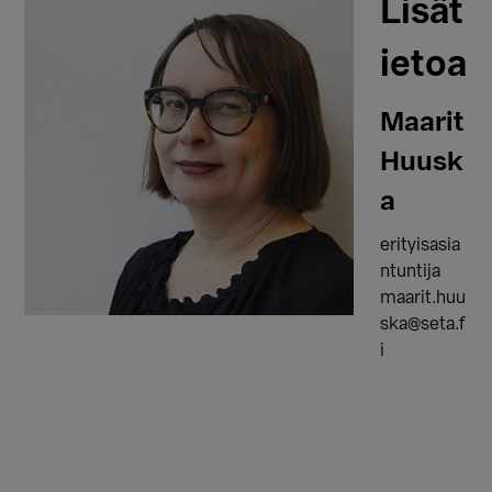
Lisät
ietoa
Maarit
Huusk
a
erityisasia
ntuntija
maarit.huu
ska@seta.f
i