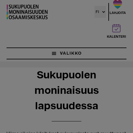
Hyppää
Hyppää
pääsisältöön
ensisijaiseen
LAHJOITA
sivupalkkiin
KALENTERI
VALIKKO
Sukupuolen
moninaisuus
lapsuudessa