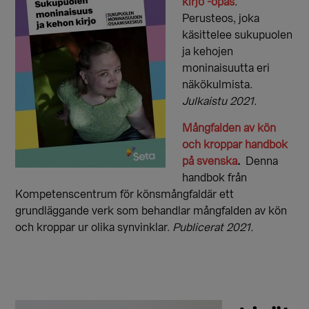
kirjo -opas
.
Perusteos, joka
käsittelee sukupuolen
ja kehojen
moninaisuutta eri
näkökulmista.
Julkaistu 2021.
Mångfalden av kön
och kroppar handbok
på svenska
.
Denna
handbok från
Kompetenscentrum för könsmångfaldär ett
grundläggande verk som behandlar mångfalden av kön
och kroppar ur olika synvinklar.
Publicerat 2021.