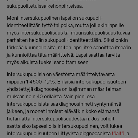
sukupuolitetuissa kehonpiirteissä.
Moni intersukupuolinen lapsi on sukupuoli-
identiteetiltään tyttö tai poika, mutta joillekin lapsille
myös intersukupuolisuus tai muunsukupuolisuus kuvaa
parhaiten heidän sukupuoli-identiteettiään. Siksi onkin
tärkeää kuunnella sitä, miten lapsi itse sanoittaa itseään
ja kunnioittaa tätä määrittelyä. Lapsi saattaa tarvita
myös aikuista tueksi sanoittamiseen.
Intersukupuolisia on väestöstä määrittelytavasta
riippuen 1:4500–1,7%. Erilaisia intersukupuolisuuteen
yhdistettyjä diagnooseja on laajimman määritelmän
mukaan noin 40 erilaista. Vain pieni osa
intersukupuolisista saa diagnoosin heti syntymänsä
jälkeen, ja monet ihmiset elävätkin koko elämänsä
tietämättä intersukupuolisuudestaan. Jos pohdit
saattaisiko lapsesi olla intersukupuolinen, voit lukea
intersukupuolisuuteen liittyvistä diagnooseista
täältä
ja