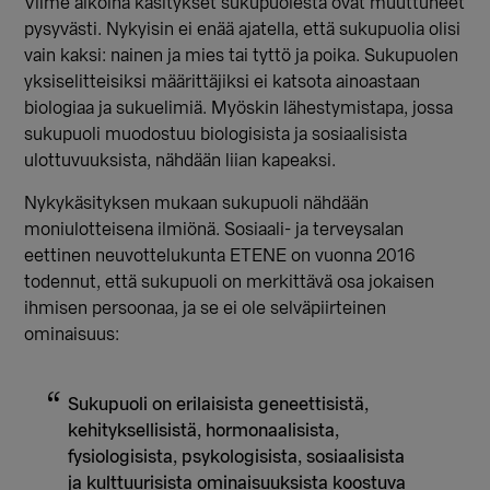
Viime aikoina käsitykset sukupuolesta ovat muuttuneet
pysyvästi. Nykyisin ei enää ajatella, että sukupuolia olisi
vain kaksi: nainen ja mies tai tyttö ja poika. Sukupuolen
yksiselitteisiksi määrittäjiksi ei katsota ainoastaan
biologiaa ja sukuelimiä. Myöskin lähestymistapa, jossa
sukupuoli muodostuu biologisista ja sosiaalisista
ulottuvuuksista, nähdään liian kapeaksi.
Nykykäsityksen mukaan sukupuoli nähdään
moniulotteisena ilmiönä. Sosiaali- ja terveysalan
eettinen neuvottelukunta ETENE on vuonna 2016
todennut, että sukupuoli on merkittävä osa jokaisen
ihmisen persoonaa, ja se ei ole selväpiirteinen
ominaisuus:
Sukupuoli on erilaisista geneettisistä,
kehityksellisistä, hormonaalisista,
fysiologisista, psykologisista, sosiaalisista
ja kulttuurisista ominaisuuksista koostuva