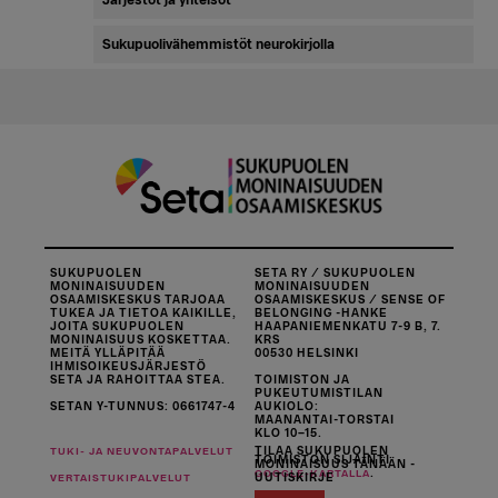
Järjestöt ja yhteisöt
Sukupuolivähemmistöt neurokirjolla
SUKUPUOLEN
SETA RY / SUKUPUOLEN
MONINAISUUDEN
MONINAISUUDEN
OSAAMISKESKUS TARJOAA
OSAAMISKESKUS / SENSE OF
TUKEA JA TIETOA KAIKILLE,
BELONGING -HANKE
JOITA SUKUPUOLEN
HAAPANIEMENKATU 7-9 B, 7.
MONINAISUUS KOSKETTAA.
KRS
MEITÄ YLLÄPITÄÄ
00530 HELSINKI
IHMISOIKEUSJÄRJESTÖ
SETA JA RAHOITTAA STEA.
TOIMISTON JA
PUKEUTUMISTILAN
SETAN Y-TUNNUS: 0661747-4
AUKIOLO:
MAANANTAI-TORSTAI
KLO 10–15.
TILAA SUKUPUOLEN
TUKI- JA NEUVONTAPALVELUT
TOIMISTON SIJAINTI
MONINAISUUS TÄNÄÄN -
.
GOOGLE-KARTALLA
UUTISKIRJE
VERTAISTUKIPALVELUT