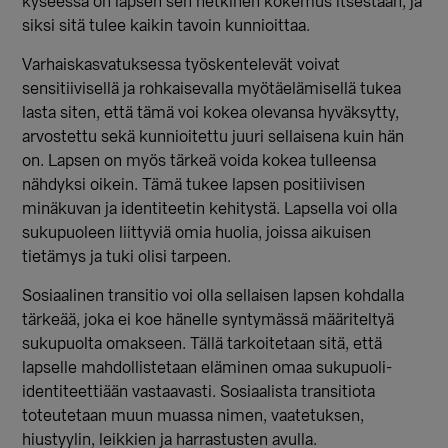
kyseessä on lapsen sen hetkinen kokemus itsestään, ja
siksi sitä tulee kaikin tavoin kunnioittaa.
Varhaiskasvatuksessa työskentelevät voivat
sensitiivisellä ja rohkaisevalla myötäelämisellä tukea
lasta siten, että tämä voi kokea olevansa hyväksytty,
arvostettu sekä kunnioitettu juuri sellaisena kuin hän
on. Lapsen on myös tärkeä voida kokea tulleensa
nähdyksi oikein. Tämä tukee lapsen positiivisen
minäkuvan ja identiteetin kehitystä. Lapsella voi olla
sukupuoleen liittyviä omia huolia, joissa aikuisen
tietämys ja tuki olisi tarpeen.
Sosiaalinen transitio voi olla sellaisen lapsen kohdalla
tärkeää, joka ei koe hänelle syntymässä määriteltyä
sukupuolta omakseen. Tällä tarkoitetaan sitä, että
lapselle mahdollistetaan eläminen omaa sukupuoli-
identiteettiään vastaavasti. Sosiaalista transitiota
toteutetaan muun muassa nimen, vaatetuksen,
hiustyylin, leikkien ja harrastusten avulla.