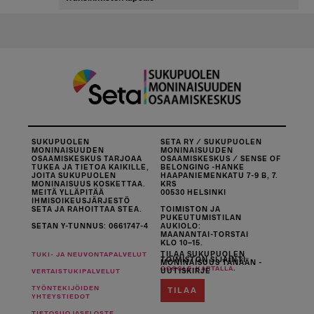
SUKUPUOLEN
SETA RY / SUKUPUOLEN
MONINAISUUDEN
MONINAISUUDEN
OSAAMISKESKUS TARJOAA
OSAAMISKESKUS / SENSE OF
TUKEA JA TIETOA KAIKILLE,
BELONGING -HANKE
JOITA SUKUPUOLEN
HAAPANIEMENKATU 7-9 B, 7.
MONINAISUUS KOSKETTAA.
KRS
MEITÄ YLLÄPITÄÄ
00530 HELSINKI
IHMISOIKEUSJÄRJESTÖ
SETA JA RAHOITTAA STEA.
TOIMISTON JA
PUKEUTUMISTILAN
SETAN Y-TUNNUS: 0661747-4
AUKIOLO:
MAANANTAI-TORSTAI
KLO 10–15.
TILAA SUKUPUOLEN
TUKI- JA NEUVONTAPALVELUT
TOIMISTON SIJAINTI
MONINAISUUS TÄNÄÄN -
.
GOOGLE-KARTALLA
UUTISKIRJE
VERTAISTUKIPALVELUT
TYÖNTEKIJÖIDEN
TILAA
YHTEYSTIEDOT
TIETOSUOJASELOSTE