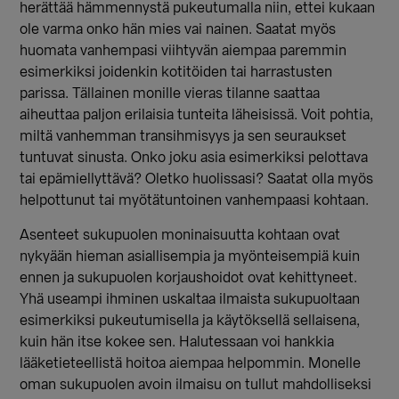
herättää hämmennystä pukeutumalla niin, ettei kukaan
ole varma onko hän mies vai nainen. Saatat myös
huomata vanhempasi viihtyvän aiempaa paremmin
esimerkiksi joidenkin kotitöiden tai harrastusten
parissa. Tällainen monille vieras tilanne saattaa
aiheuttaa paljon erilaisia tunteita läheisissä. Voit pohtia,
miltä vanhemman transihmisyys ja sen seuraukset
tuntuvat sinusta. Onko joku asia esimerkiksi pelottava
tai epämiellyttävä? Oletko huolissasi? Saatat olla myös
helpottunut tai myötätuntoinen vanhempaasi kohtaan.
Asenteet sukupuolen moninaisuutta kohtaan ovat
nykyään hieman asiallisempia ja myönteisempiä kuin
ennen ja sukupuolen korjaushoidot ovat kehittyneet.
Yhä useampi ihminen uskaltaa ilmaista sukupuoltaan
esimerkiksi pukeutumisella ja käytöksellä sellaisena,
kuin hän itse kokee sen. Halutessaan voi hankkia
lääketieteellistä hoitoa aiempaa helpommin. Monelle
oman sukupuolen avoin ilmaisu on tullut mahdolliseksi