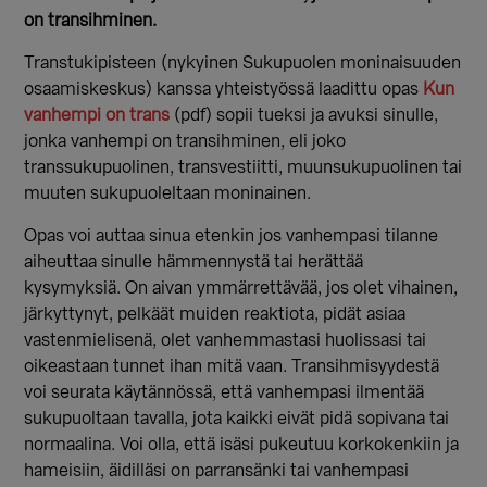
on transihminen.
Transtukipisteen (nykyinen Sukupuolen moninaisuuden
osaamiskeskus) kanssa yhteistyössä laadittu opas
Kun
vanhempi on trans
(pdf) sopii tueksi ja avuksi sinulle,
jonka vanhempi on transihminen, eli joko
transsukupuolinen, transvestiitti, muunsukupuolinen tai
muuten sukupuoleltaan moninainen.
Opas voi auttaa sinua etenkin jos vanhempasi tilanne
aiheuttaa sinulle hämmennystä tai herättää
kysymyksiä. On aivan ymmärrettävää, jos olet vihainen,
järkyttynyt, pelkäät muiden reaktiota, pidät asiaa
vastenmielisenä, olet vanhemmastasi huolissasi tai
oikeastaan tunnet ihan mitä vaan. Transihmisyydestä
voi seurata käytännössä, että vanhempasi ilmentää
sukupuoltaan tavalla, jota kaikki eivät pidä sopivana tai
normaalina. Voi olla, että isäsi pukeutuu korkokenkiin ja
hameisiin, äidilläsi on parransänki tai vanhempasi