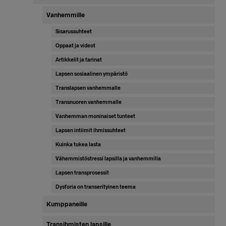
sivupalkki
Vanhemmille
Sisarussuhteet
Oppaat ja videot
Artikkelit ja tarinat
Lapsen sosiaalinen ympäristö
Translapsen vanhemmalle
Transnuoren vanhemmalle
Vanhemman moninaiset tunteet
Lapsen intiimit ihmissuhteet
Kuinka tukea lasta
Vähemmistöstressi lapsilla ja vanhemmilla
Lapsen transprosessit
Dysforia on transerityinen teema
Kumppaneille
Transihmisten lapsille