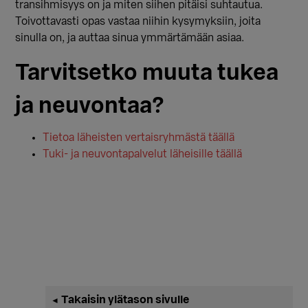
transihmisyys on ja miten siihen pitäisi suhtautua.
Toivottavasti opas vastaa niihin kysymyksiin, joita
sinulla on, ja auttaa sinua ymmärtämään asiaa.
Tarvitsetko muuta tukea
ja neuvontaa?
Tietoa läheisten vertaisryhmästä täällä
Tuki- ja neuvontapalvelut läheisille täällä
Ensisijainen
Takaisin ylätason sivulle
◄