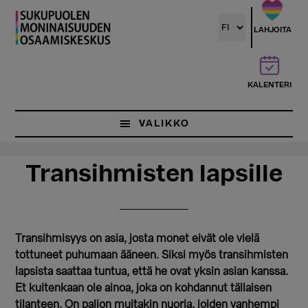
Hyppää
Hyppää
pääsisältöön
ensisijaiseen
LAHJOITA
sivupalkkiin
KALENTERI
VALIKKO
Transihmisten lapsille
Transihmisyys on asia, josta monet eivät ole vielä
tottuneet puhumaan ääneen. Siksi myös transihmisten
lapsista saattaa tuntua, että he ovat yksin asian kanssa.
Et kuitenkaan ole ainoa, joka on kohdannut tällaisen
tilanteen. On paljon muitakin nuoria, joiden vanhempi