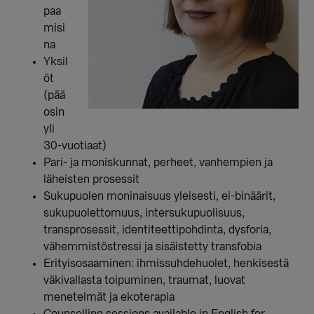
paa
misi
na
Yksil
öt
(pää
osin
yli
30-vuotiaat)
Pari- ja moniskunnat, perheet, vanhempien ja
läheisten prosessit
Sukupuolen moninaisuus yleisesti, ei-binäärit,
sukupuolettomuus, intersukupuolisuus,
transprosessit, identiteettipohdinta, dysforia,
vähemmistöstressi ja sisäistetty transfobia
Erityisosaaminen: ihmissuhdehuolet, henkisestä
väkivallasta toipuminen, traumat, luovat
menetelmät ja ekoterapia