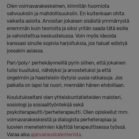
Olen voimavarakeskeinen, kiinnitän huomiota
vahvuuksiin ja mahdollisuuksiin. En kuitenkaan ohita
vaikeita asioita. Arvostan jokaisen sisäistä ymmärrystä
enemmän kuin teorioita ja siksi yritän saada tätä esille
ja vahvistettua keskustelussa. Voin myös ideoida
kanssasi sinulle sopivia harjoituksia, jos haluat edistyä
jossakin asiassa.
Pari/poly/ perhekäynneillä pyrin siihen, että jokainen
tulisi kuulluksi, nähdyksi ja arvostetuksi ja että
ongelmiin ja haasteisiin löytyisi uusia ratkaisuja. Jos
paikalla on lapsi tai nuori, mennään hänen ehdoillaan.
Koulutukseltani olen yhteiskuntatieteiden maisteri,
sosiologi ja sosiaalityöntekijä sekä
psykoterapeutti/perheterapeutti. Olen opiskellut mm.
voimavarakeskeistä ja dialogista perheterapiaa ja
luovien menetelmien käyttöä terapeuttisessa työssä.
Varaa aika
ajanvarauskalenterista
.