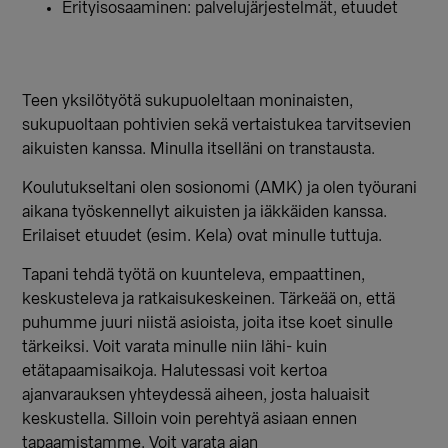
Erityisosaaminen: palvelujärjestelmät, etuudet
Teen yksilötyötä sukupuoleltaan moninaisten,
sukupuoltaan pohtivien sekä vertaistukea tarvitsevien
aikuisten kanssa. Minulla itselläni on transtausta.
Koulutukseltani olen sosionomi (AMK) ja olen työurani
aikana työskennellyt aikuisten ja iäkkäiden kanssa.
Erilaiset etuudet (esim. Kela) ovat minulle tuttuja.
Tapani tehdä työtä on kuunteleva, empaattinen,
keskusteleva ja ratkaisukeskeinen. Tärkeää on, että
puhumme juuri niistä asioista, joita itse koet sinulle
tärkeiksi. Voit varata minulle niin lähi- kuin
etätapaamisaikoja. Halutessasi voit kertoa
ajanvarauksen yhteydessä aiheen, josta haluaisit
keskustella. Silloin voin perehtyä asiaan ennen
tapaamistamme. Voit varata ajan