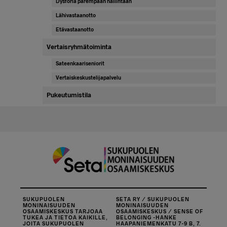
Dysforia parempaan hallintaan
Lähivastaanotto
Etävastaanotto
Vertaisryhmätoiminta
Sateenkaariseniorit
Vertaiskeskustelijapalvelu
Pukeutumistila
SUKUPUOLEN
SETA RY / SUKUPUOLEN
MONINAISUUDEN
MONINAISUUDEN
OSAAMISKESKUS TARJOAA
OSAAMISKESKUS / SENSE OF
TUKEA JA TIETOA KAIKILLE,
BELONGING -HANKE
JOITA SUKUPUOLEN
HAAPANIEMENKATU 7-9 B, 7.