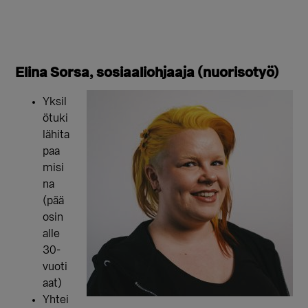
Elina Sorsa, sosiaaliohjaaja (nuorisotyö)
Yksil
ötuki
lähita
paa
misi
na
(pää
osin
alle
30-
vuoti
aat)
Yhtei