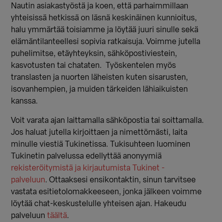
Nautin asiakastyöstä ja koen, että parhaimmillaan
yhteisissä hetkissä on läsnä keskinäinen kunnioitus,
halu ymmärtää toisiamme ja löytää juuri sinulle sekä
elämäntilanteellesi sopivia ratkaisuja. Voimme jutella
puhelimitse, etäyhteyksin, sähköpostiviestein,
kasvotusten tai chataten. Työskentelen myös
translasten ja nuorten läheisten kuten sisarusten,
isovanhempien, ja muiden tärkeiden lähiaikuisten
kanssa.
Voit varata ajan laittamalla sähköpostia tai soittamalla.
Jos haluat jutella kirjoittaen ja nimettömästi, laita
minulle viestiä Tukinetissa. Tukisuhteen luominen
Tukinetin palvelussa edellyttää anonyymiä
rekisteröitymistä ja kirjautumista Tukinet -
palveluun
. Ottaaksesi ensikontaktin, sinun tarvitsee
vastata esitietolomakkeeseen, jonka jälkeen voimme
löytää chat-keskustelulle yhteisen ajan. Hakeudu
palveluun
täältä
.