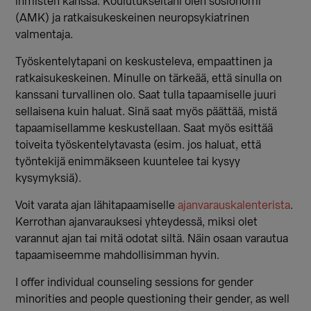
ihmisten kanssa. Koulutukseltani olen sosionomi
(AMK) ja ratkaisukeskeinen neuropsykiatrinen
valmentaja.
Työskentelytapani on keskusteleva, empaattinen ja
ratkaisukeskeinen. Minulle on tärkeää, että sinulla on
kanssani turvallinen olo. Saat tulla tapaamiselle juuri
sellaisena kuin haluat. Sinä saat myös päättää, mistä
tapaamisellamme keskustellaan. Saat myös esittää
toiveita työskentelytavasta (esim. jos haluat, että
työntekijä enimmäkseen kuuntelee tai kysyy
kysymyksiä).
Voit varata ajan lähitapaamiselle
ajanvarauskalenterista
.
Kerrothan ajanvarauksesi yhteydessä, miksi olet
varannut ajan tai mitä odotat siltä. Näin osaan varautua
tapaamiseemme mahdollisimman hyvin.
I offer individual counseling sessions for gender
minorities and people questioning their gender, as well