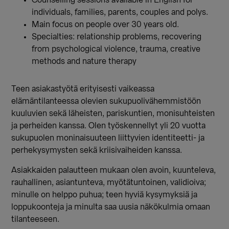
Counselling sessions available in English for
individuals, families, parents, couples and polys.
Main focus on people over 30 years old.
Specialties: relationship problems, recovering
from psychological violence, trauma, creative
methods and nature therapy
Teen asiakastyötä erityisesti vaikeassa
elämäntilanteessa olevien sukupuolivähemmistöön
kuuluvien sekä läheisten, pariskuntien, monisuhteisten
ja perheiden kanssa. Olen työskennellyt yli 20 vuotta
sukupuolen moninaisuuteen liittyvien identiteetti- ja
perhekysymysten sekä kriisivaiheiden kanssa.
Asiakkaiden palautteen mukaan olen avoin, kuunteleva,
rauhallinen, asiantunteva, myötätuntoinen, validioiva;
minulle on helppo puhua; teen hyviä kysymyksiä ja
loppukoonteja ja minulta saa uusia näkökulmia omaan
tilanteeseen.