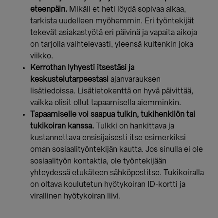
eteenpäin.
Mikäli et heti löydä sopivaa aikaa,
tarkista uudelleen myöhemmin. Eri työntekijät
tekevät asiakastyötä eri päivinä ja vapaita aikoja
on tarjolla vaihtelevasti, yleensä kuitenkin joka
viikko.
Kerrothan lyhyesti itsestäsi ja
keskustelutarpeestasi
ajanvarauksen
lisätiedoissa. Lisätietokenttä on hyvä päivittää,
vaikka olisit ollut tapaamisella aiemminkin.
Tapaamiselle voi saapua tulkin, tukihenkilön tai
tukikoiran kanssa.
Tulkki on hankittava ja
kustannettava ensisijaisesti itse esimerkiksi
oman sosiaalityöntekijän kautta. Jos sinulla ei ole
sosiaalityön kontaktia, ole työntekijään
yhteydessä etukäteen sähköpostitse. Tukikoiralla
on oltava koulutetun hyötykoiran ID-kortti ja
virallinen hyötykoiran liivi.