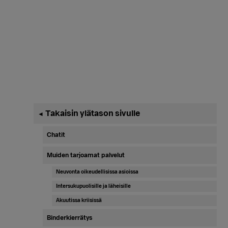
Ensisijainen
Takaisin ylätason sivulle
◄
sivupalkki
Chatit
Muiden tarjoamat palvelut
Neuvonta oikeudellisissa asioissa
Intersukupuolisille ja läheisille
Akuutissa kriisissä
Binderkierrätys