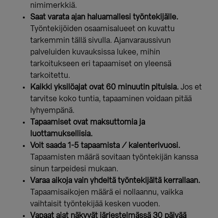
nimimerkkiä.
Saat varata ajan haluamallesi työntekijälle.
Työntekijöiden osaamisalueet on kuvattu
tarkemmin tällä sivulla. Ajanvaraussivun
palveluiden kuvauksissa lukee, mihin
tarkoitukseen eri tapaamiset on yleensä
tarkoitettu.
Kaikki yksilöajat ovat 60 minuutin pituisia.
Jos et
tarvitse koko tuntia, tapaaminen voidaan pitää
lyhyempänä.
Tapaamiset ovat maksuttomia ja
luottamuksellisia.
Voit saada 1-5 tapaamista / kalenterivuosi.
Tapaamisten määrä sovitaan työntekijän kanssa
sinun tarpeidesi mukaan.
Varaa aikoja vain yhdeltä työntekijältä kerrallaan.
Tapaamisaikojen määrä ei nollaannu, vaikka
vaihtaisit työntekijää kesken vuoden.
Vapaat ajat näkyvät järjestelmässä 30 päivää