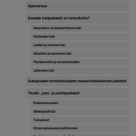
Ajanvaraus
Kenelle tukipalvelut on tarkoitettu?
Neurokirjo- ja transerityinen tuki
Perheiden tuki
Lasten ja nuorten tuki
Aikuisten ja seniorien tuki
Pariskunnille ja monisuhteisille
Läheisten tuki
Sukupuolen moninaisuuden osaamiskeskuksen palvelut
Yksilö-, pari- ja perhepalvelut
Puhelinneuvonta
Sähköpostituki
Tukijaksot
Oman sukupuolen pohtiminen