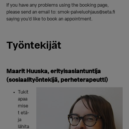
If you have any problems using the booking page,
please send an email to: smok-palveluohjaus@seta.fi
saying you’d like to book an appointment.
Työntekijät
Maarit Huuska, erityisasiantuntija
(sosiaalityöntekijä,
perheterapeutti)
Tukit
apaa
mise
t etä-
ja
lähita