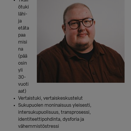
Yksil
ötuki
lähi-
ja
etäta
paa
misi
na
(pää
osin
yli
30-
vuoti
aat)
Vertaistuki, vertaiskeskustelut
Sukupuolen moninaisuus yleisesti,
intersukupuolisuus, transprosessi,
identiteettipohdinta, dysforia ja
vähemmistöstressi