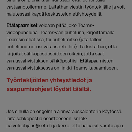
sinulla on pieniäkään flunssaoireita, et voi tulla
vastaanotollemme. Laitathan viestin työntekijälle ja voit
halutessasi käydä keskustelun etäyhteydellä.
Etätapaamiset
voidaan pitää joko Teams-
videopuheluna, Teams-äänipuheluna, kirjoittamalla
Teamsin chatissa, tai puhelimitse (jätä tällöin
puhelinnumerosi varaustietoihin). Tarkistathan, että
kirjoitat sähköpostiosoitteen oikein, jotta saat
varausvahvistuksen sähköpostiisi. Etätapaamisten
varausvahvistuksessa on linkki Teams-tapaamiseen.
Työntekijöiden yhteystiedot ja
saapumisohjeet löydät täältä.
Jos sinulla on ongelmia ajanvarauskalenterin käytössä,
laita sähköpostia osoitteeseen: smok-
palveluohjaus@seta.fi ja kerro, että haluaisit varata ajan.