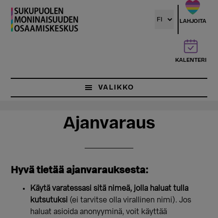
Hyppää
Hyppää
pääsisältöön
ensisijaiseen
LAHJOITA
sivupalkkiin
KALENTERI
VALIKKO
Ajanvaraus
Hyvä tietää ajanvarauksesta:
Käytä varatessasi sitä nimeä, jolla haluat tulla
kutsutuksi
(ei tarvitse olla virallinen nimi). Jos
haluat asioida anonyyminä, voit käyttää