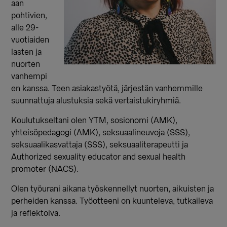
aan
pohtivien,
alle 29-
vuotiaiden
lasten ja
nuorten
vanhempi
en kanssa. Teen asiakastyötä, järjestän vanhemmille
suunnattuja alustuksia sekä vertaistukiryhmiä.
Koulutukseltani olen YTM, sosionomi (AMK),
yhteisöpedagogi (AMK), seksuaalineuvoja (SSS),
seksuaalikasvattaja (SSS), seksuaaliterapeutti ja
Authorized sexuality educator and sexual health
promoter (NACS).
Olen työurani aikana työskennellyt nuorten, aikuisten ja
perheiden kanssa. Työotteeni on kuunteleva, tutkaileva
ja reflektoiva.