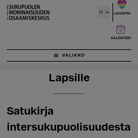
Hyppää
Hyppää
pääsisältöön
ensisijaiseen
LAHJOITA
sivupalkkiin
KALENTERI
VALIKKO
Lapsille
Satukirja
intersukupuolisuudesta