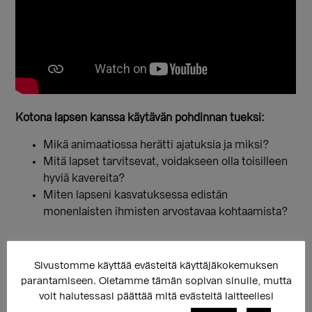
Kotona lapsen kanssa käytävän pohdinnan tueksi:
Mikä animaatiossa herätti ajatuksia ja miksi?
Mitä lapset tarvitsevat, voidakseen olla toisilleen
hyviä kavereita?
Miten lapseni kasvatuksessa edistän
monenlaisten ihmisten arvostavaa kohtaamista?
Päiväkodeissa ryhmässä käsiteltäviä asioita:
Sivustomme käyttää evästeitä käyttäjäkokemuksen
Kuka oli kiva kaveri toiselle animaatiossa?
parantamiseen. Oletamme tämän sopivan sinulle, mutta
Mitä hän teki kivasti?
voit halutessasi päättää mitä evästeitä laitteellesi
Mistä lapset tulivat animaatiossa iloisiksi?