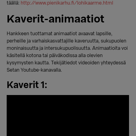
täällä:
http://www.pienikarhu.fi/lohikaarme.html
Kaverit-animaatiot
Hankkeen tuottamat animaatiot avaavat lapsille,
perheille ja varhaiskasvattajille kaveruutta, sukupuolen
moninaisuutta ja intersukupuolisuutta. Animaatioita voi
käsitellä kotona tai päiväkodissa alla olevien
kysymysten kautta. Tekijätiedot videoiden yhteydessä
Setan Youtube-kanavalla.
Kaverit 1: