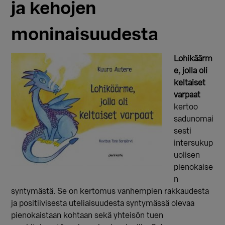
ja kehojen
moninaisuudesta
Lohikäärm
e, jolla oli
keltaiset
varpaat
kertoo
sadunomai
sesti
intersukup
uolisen
pienokaise
n
syntymästä. Se on kertomus vanhempien rakkaudesta
ja positiivisesta uteliaisuudesta syntymässä olevaa
pienokaistaan kohtaan sekä yhteisön tuen