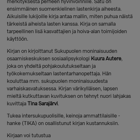
merkityksestä perheen hyvinvoinnille. Satu on
ensimmäinen suomenkielinen lastenkirja aiheesta.
Aikuisille lukijoille kirja antaa mallin, miten puhua näistä
tärkeistä aiheista lasten kanssa. Kirja on samalla
tarpeellinen lisä kasvattajien ja hoiva-alan toimijoiden
käyttöön.
Kirjan on kirjoittanut Sukupuolen moninaisuuden
osaamiskeskuksen sosiaalipsykologi
Kuura Autere
,
joka on yhdeltä pohjakoulutukseltaan ja
työkokemukseltaan lastentarhanopettaja. Hän
kouluttaa mm. sukupuolen moninaisuudesta
varhaiskasvatuksessa. Kirjan värikylläisen, lapsen
mieltä kutkuttavan kuvituksen on tehnyt nuori lahjakas
kuvittaja
Tina Sarajärvi
.
Tukea intersukupuolisille, keinoja ammattilaisille -
hanke (TIKA) on osallistunut kirjan kustannuksiin.
Kirjaan voi tutustua