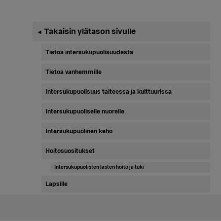
Ensisijainen
Takaisin ylätason sivulle
◄
sivupalkki
Tietoa intersukupuolisuudesta
Tietoa vanhemmille
Intersukupuolisuus taiteessa ja kulttuurissa
Intersukupuoliselle nuorelle
Intersukupuolinen keho
Hoitosuositukset
Intersukupuolisten lasten hoito ja tuki
Lapsille