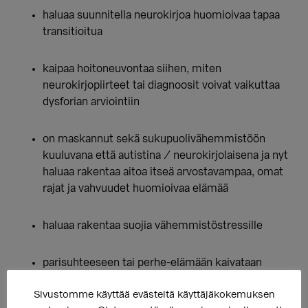
haluaa suunnitella neurokirjoa huomioivaa tapaa
transitioitua
kaipaa hoitoneuvontaa siihen, miten
neurokirjopiirteet tai diagnoosit voivat vaikuttaa
dysforian arviointiin
on maskannut sekä sukupuolivähemmistöön
kuuluvana että autistina / neurokirjolaisena ja nyt
haluaa rakentaa aitoa itseä arvostavampaa, omat
rajat ja vahvuudet huomioivaa elämää
haluaa rakentaa suojia vähemmistöstressille
parisuhteeseen tai perhe-elämään kaivataan
trans- ja neurokirjosensitiivistä neuvontaa
Sivustomme käyttää evästeitä käyttäjäkokemuksen