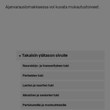
Ajanvarauslomakkeessa voi kuvata mukautustoiveet.
Ensisijainen
Takaisin ylätason sivulle
◄
sivupalkki
Neurokirjo- ja transerityinen tuki
Perheiden tuki
Lasten ja nuorten tuki
Aikuisten ja seniorien tuki
Pariskunnille ja monisuhteisille