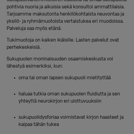
pohtivia nuoria ja aikuisia sekä konsultoi ammattilaisia.
Tarjoamme maksutonta henkilökohtaista neuvontaa ja
yksilö- ja ryhmämuotoista vertaistukea eri muodoissa.
Palveluja saa myös etänä.
Tukimuotoja on kaiken ikäisille. Lasten palvelut ovat
perhekeskeisiä.
Sukupuolen moninaisuuden osaamiskeskusta voi
lähestyä esimerkiksi, kun:
oma tai oman lapsen sukupuoli mietityttää
haluaa tutkia oman sukupuolen fluidiutta ja sen
yhteyttä neurokirjon eri ulottuvuuksiin
sukupuolidysforiaa voimistavat kirjon haasteet ja
kaipaa tähän tukea