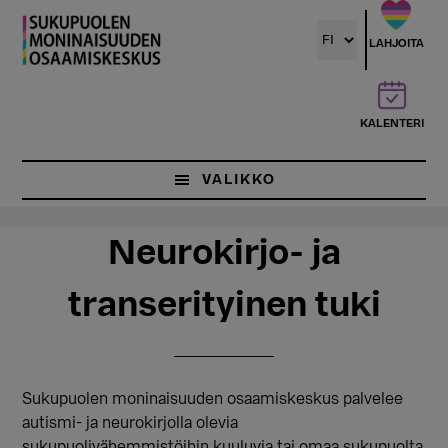
Hyppää
Hyppää
pääsisältöön
ensisijaiseen
LAHJOITA
sivupalkkiin
KALENTERI
VALIKKO
Neurokirjo- ja
transerityinen tuki
Sukupuolen moninaisuuden osaamiskeskus palvelee
autismi- ja neurokirjolla olevia
sukupuolivähemmistöihin kuuluvia tai omaa sukupuolta