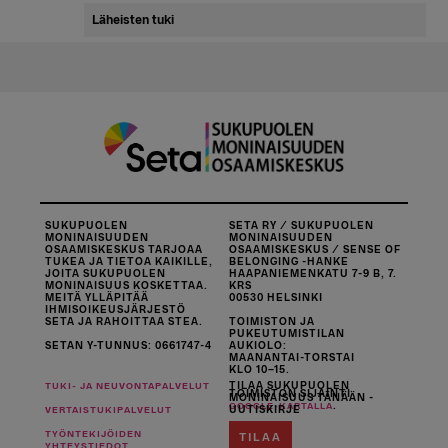
Läheisten tuki
SUKUPUOLEN
SETA RY / SUKUPUOLEN
MONINAISUUDEN
MONINAISUUDEN
OSAAMISKESKUS TARJOAA
OSAAMISKESKUS / SENSE OF
TUKEA JA TIETOA KAIKILLE,
BELONGING -HANKE
JOITA SUKUPUOLEN
HAAPANIEMENKATU 7-9 B, 7.
MONINAISUUS KOSKETTAA.
KRS
MEITÄ YLLÄPITÄÄ
00530 HELSINKI
IHMISOIKEUSJÄRJESTÖ
SETA JA RAHOITTAA STEA.
TOIMISTON JA
PUKEUTUMISTILAN
SETAN Y-TUNNUS: 0661747-4
AUKIOLO:
MAANANTAI-TORSTAI
KLO 10–15.
TILAA SUKUPUOLEN
TUKI- JA NEUVONTAPALVELUT
TOIMISTON SIJAINTI
MONINAISUUS TÄNÄÄN -
.
GOOGLE-KARTALLA
UUTISKIRJE
VERTAISTUKIPALVELUT
TYÖNTEKIJÖIDEN
TILAA
YHTEYSTIEDOT