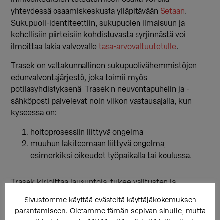
yhteydessä osaamiskeskusta ylläpitävään
Setaan
.
Sukupuoli-identiteettiin, sukupuolen ilmaisuun ja
kehollisiin piirteisiin kohdistuvasta syrjinnästä voi
ilmoittaa lakia valvovalle
tasa-arvovaltuutetulle
.
Trasek on valtakunnallinen sukupuolivähemmistöjen
edunvalvontajärjestö, joka toimii myös
potilasyhdistyksenä. Trasekin neuvontapuhelin ja -
sähköposti palvelevat noin viikon vastausajalla, kun
kyseessä on:
hoitoprosessiin liittyvä ongelma
muuhun lakiteemaan liittyvä ongelma,
esimerkiksi oikeudet työpaikalla tai koulussa.
Trasek kirjoittaa lausuntoja, tukee valitusten ja
kantelujen kanssa ja tukee viranomaisten kanssa
Sivustomme käyttää evästeitä käyttäjäkokemuksen
toimimisessa. Trasek tarjoaa myös tukihenkilöitä
parantamiseen. Oletamme tämän sopivan sinulle, mutta
lähetteenhakuun, transpolille tai työpaikoille. Trasekin