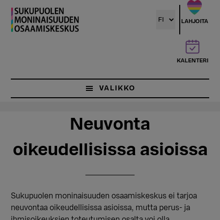
Hyppää
Hyppää
pääsisältöön
ensisijaiseen
LAHJOITA
sivupalkkiin
KALENTERI
VALIKKO
Neuvonta
oikeudellisissa asioissa
Sukupuolen moninaisuuden osaamiskeskus ei tarjoa
neuvontaa oikeudellisissa asioissa, mutta perus- ja
ihmisoikeuksien toteutumisen osalta voi olla