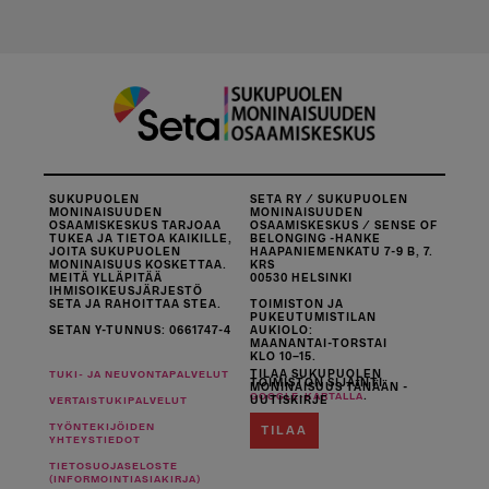
SUKUPUOLEN
SETA RY / SUKUPUOLEN
MONINAISUUDEN
MONINAISUUDEN
OSAAMISKESKUS TARJOAA
OSAAMISKESKUS / SENSE OF
TUKEA JA TIETOA KAIKILLE,
BELONGING -HANKE
JOITA SUKUPUOLEN
HAAPANIEMENKATU 7-9 B, 7.
MONINAISUUS KOSKETTAA.
KRS
MEITÄ YLLÄPITÄÄ
00530 HELSINKI
IHMISOIKEUSJÄRJESTÖ
SETA JA RAHOITTAA STEA.
TOIMISTON JA
PUKEUTUMISTILAN
SETAN Y-TUNNUS: 0661747-4
AUKIOLO:
MAANANTAI-TORSTAI
KLO 10–15.
TILAA SUKUPUOLEN
TUKI- JA NEUVONTAPALVELUT
TOIMISTON SIJAINTI
MONINAISUUS TÄNÄÄN -
.
GOOGLE-KARTALLA
UUTISKIRJE
VERTAISTUKIPALVELUT
TYÖNTEKIJÖIDEN
TILAA
YHTEYSTIEDOT
TIETOSUOJASELOSTE
(INFORMOINTIASIAKIRJA)