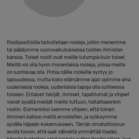
Roolipositioilla tarkoitetaan rooleja, joihin menemme
tai päädymme vuorovaikutuksessa toisten ihmisten
kanssa. Toiset roolit ovat meille tutumpia kuin toiset.
Meillä voi olla hyvin monenlaisia rooleja, joissa meille
on luontevaa olla. Pohja näille rooleille syntyy jo
lapsuudessa, mutta koko elämämme ajan opimme aina
uudenlaisia rooleja, uudenlaisia tapoja olla suhteessa
toiseen. Erilaiset tekijät, ihmiset, tapahtumat ja vihjeet
voivat sysätä meidät meille tuttuun, haitalliseenkin
rooliin. Esimerkiksi luemme vihjeen, että toinen
ihminen katsoo meitä arvostellen, ja syöksymme
syvälle häpeän kokemukseen. Tämän omahoitosivun
avulla toivon, että saat välineitä ymmärtää itseäsi,