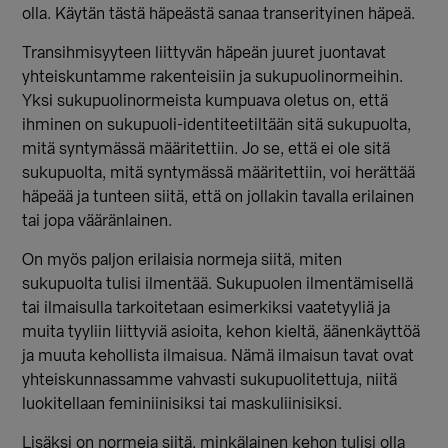
olla. Käytän tästä häpeästä sanaa transerityinen häpeä.
Transihmisyyteen liittyvän häpeän juuret juontavat
yhteiskuntamme rakenteisiin ja sukupuolinormeihin.
Yksi sukupuolinormeista kumpuava oletus on, että
ihminen on sukupuoli-identiteetiltään sitä sukupuolta,
mitä syntymässä määritettiin. Jo se, että ei ole sitä
sukupuolta, mitä syntymässä määritettiin, voi herättää
häpeää ja tunteen siitä, että on jollakin tavalla erilainen
tai jopa vääränlainen.
On myös paljon erilaisia normeja siitä, miten
sukupuolta tulisi ilmentää. Sukupuolen ilmentämisellä
tai ilmaisulla tarkoitetaan esimerkiksi vaatetyyliä ja
muita tyyliin liittyviä asioita, kehon kieltä, äänenkäyttöä
ja muuta kehollista ilmaisua. Nämä ilmaisun tavat ovat
yhteiskunnassamme vahvasti sukupuolitettuja, niitä
luokitellaan feminiinisiksi tai maskuliinisiksi.
Lisäksi on normeja siitä, minkälainen kehon tulisi olla