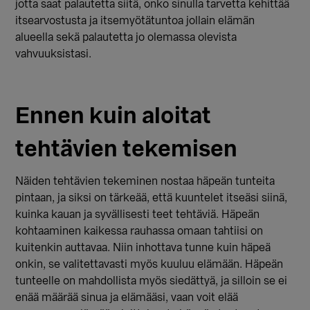
jotta saat palautetta siitä, onko sinulla tarvetta kehittää
itsearvostusta ja itsemyötätuntoa jollain elämän
alueella sekä palautetta jo olemassa olevista
vahvuuksistasi.
Ennen kuin aloitat
tehtävien tekemisen
Näiden tehtävien tekeminen nostaa häpeän tunteita
pintaan, ja siksi on tärkeää, että kuuntelet itseäsi siinä,
kuinka kauan ja syvällisesti teet tehtäviä. Häpeän
kohtaaminen kaikessa rauhassa omaan tahtiisi on
kuitenkin auttavaa. Niin inhottava tunne kuin häpeä
onkin, se valitettavasti myös kuuluu elämään. Häpeän
tunteelle on mahdollista myös siedättyä, ja silloin se ei
enää määrää sinua ja elämääsi, vaan voit elää