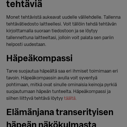
tehtäviä
Monet tehtävistä aukeavat uudelle välilehdelle. Tallenna
tehtävätiedosto laitteellesi. Voit tällöin tehdä tehtävän
kirjoittamalla suoraan tiedostoon ja se löytyy
tallennettuna laitteeltasi, jolloin voit palata sen pariin
helposti uudestaan.
Häpeäkompassi
Tarve suojautua häpeältä saa eri ihmiset toimimaan eri
tavoin. Häpeäkompassin avulla voit syventyä
pohtimaan, mitkä ovat sinulle ominaisia keinoja pyrkiä
suojautumaan häpeän tunteelta. Häpeäkompassi ja
siihen liittyvä tehtävä löytyy
täältä.
Elämänjana transerityisen
häpeän näkökulmasta