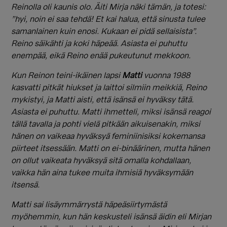
Reinolla oli kaunis olo. Äiti Mirja näki tämän, ja totesi:
”hyi, noin ei saa tehdä! Et kai halua, että sinusta tulee
samanlainen kuin enosi. Kukaan ei pidä sellaisista”.
Reino säikähti ja koki häpeää. Asiasta ei puhuttu
enempää, eikä Reino enää pukeutunut mekkoon.
Kun Reinon teini-ikäinen lapsi
Matti
vuonna 1988
kasvatti pitkät hiukset ja laittoi silmiin meikkiä, Reino
mykistyi, ja Matti aisti, että isänsä ei hyväksy tätä.
Asiasta ei puhuttu. Matti ihmetteli, miksi isänsä reagoi
tällä tavalla ja pohti vielä pitkään aikuisenakin, miksi
hänen on vaikeaa hyväksyä feminiinisiksi kokemansa
piirteet itsessään. Matti on ei-binäärinen, mutta hänen
on ollut vaikeata hyväksyä sitä omalla kohdallaan,
vaikka hän aina tukee muita ihmisiä hyväksymään
itsensä.
Matti sai lisäymmärrystä häpeäsiirtymästä
myöhemmin, kun hän keskusteli isänsä äidin eli Mirjan