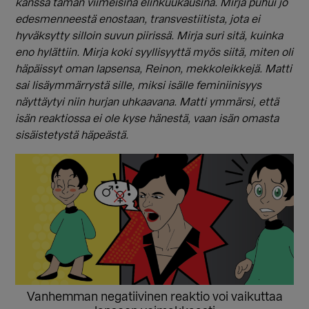
kanssa tämän viimeisinä elinkuukausina. Mirja puhui jo
edesmenneestä enostaan, transvestiitista, jota ei
hyväksytty silloin suvun piirissä. Mirja suri sitä, kuinka
eno hylättiin. Mirja koki syyllisyyttä myös siitä, miten oli
häpäissyt oman lapsensa, Reinon, mekkoleikkejä. Matti
sai lisäymmärrystä sille, miksi isälle feminiinisyys
näyttäytyi niin hurjan uhkaavana. Matti ymmärsi, että
isän reaktiossa ei ole kyse hänestä, vaan isän omasta
sisäistetystä häpeästä.
Vanhemman negatiivinen reaktio voi vaikuttaa