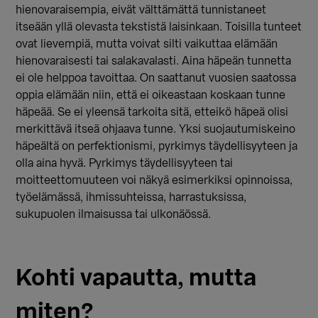
hienovaraisempia, eivät välttämättä tunnistaneet
itseään yllä olevasta tekstistä laisinkaan. Toisilla tunteet
ovat lievempiä, mutta voivat silti vaikuttaa elämään
hienovaraisesti tai salakavalasti. Aina häpeän tunnetta
ei ole helppoa tavoittaa. On saattanut vuosien saatossa
oppia elämään niin, että ei oikeastaan koskaan tunne
häpeää. Se ei yleensä tarkoita sitä, etteikö häpeä olisi
merkittävä itseä ohjaava tunne. Yksi suojautumiskeino
häpeältä on perfektionismi, pyrkimys täydellisyyteen ja
olla aina hyvä. Pyrkimys täydellisyyteen tai
moitteettomuuteen voi näkyä esimerkiksi opinnoissa,
työelämässä, ihmissuhteissa, harrastuksissa,
sukupuolen ilmaisussa tai ulkonäössä.
Kohti vapautta, mutta
miten?