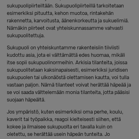
sukupuolipiirteiltään. Sukupuolipiirteillä tarkoitetaan
esimerkiksi pituutta, kehon muotoa, rintakehän
rakennetta, karvoitusta, äänenkorkeutta ja sukuelimiä.
Nämäkin piirteet ovat yhteiskunnassamme vahvasti
sukupuolitettuja.
Sukupuoli on yhteiskuntamme rakenteisiin tiiviisti
kudottu asia, jota ei välttämättä edes huomaa, mikäli
itse sopii sukupuolinormeihin. Arkisia tilanteita, joissa
sukupuolitetaan kaksinapaisesti, esimerkiksi juridisen
sukupuolen tai ulkonäöstä olettamisen kautta, voi tulla
vastaan paljon. Nämä tilanteet voivat herättää häpeää ja
se voi saada välttelemään monia tilanteita, jotta pääsisi
suojaan häpeältä.
Jos ympäristö, kuten esimerkiksi oma perhe, koulu,
kaverit tai työpaikka, reagoi kielteisesti siihen, että
kokee ja ilmaisee sukupuolta eri tavalla kuin on
oletettu, se herättää usein häpeän tunteita. Jo