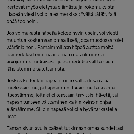
motivoijina. Tunteillamme on aina jokin viesti ja ne
kertovat myös eletystä elämästä ja kokemuksista.
Häpeän viesti voi olla esimerkiksi: ”vältä tätä!”, ”älä
enää tee noin”.
Jos voimakasta häpeää kokee hyvin usein, voi viesti
muuntua koskemaan omaa itseä, jopa muodossa ”olet
vääränlainen”. Parhaimmillaan häpeä auttaa meitä
esimerkiksi toimimaan oman moraalimme ja
arvojemme mukaisesti ja esimerkiksi välttämään
läheistemme satuttamista.
Joskus kuitenkin häpeän tunne valtaa liikaa alaa
mielessämme, ja häpeämme itseämme tai asioita
itsessämme, joita ei oikeastaan tarvitsisi hävetä, tai
häpeän tunteen välttäminen kaikin keinoin ohjaa
elämäämme. Silloin häpeää voi olla hyvä tarkastella
lisää.
Tämän sivun avulla pääset tutkimaan omaa suhdettasi