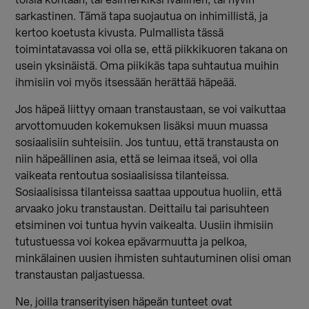
toisia kohtaan, tai esimerkiksi ivallinen, tai hyvin
sarkastinen. Tämä tapa suojautua on inhimillistä, ja
kertoo koetusta kivusta. Pulmallista tässä
toimintatavassa voi olla se, että piikkikuoren takana on
usein yksinäistä. Oma piikikäs tapa suhtautua muihin
ihmisiin voi myös itsessään herättää häpeää.
Jos häpeä liittyy omaan transtaustaan, se voi vaikuttaa
arvottomuuden kokemuksen lisäksi muun muassa
sosiaalisiin suhteisiin. Jos tuntuu, että transtausta on
niin häpeällinen asia, että se leimaa itseä, voi olla
vaikeata rentoutua sosiaalisissa tilanteissa.
Sosiaalisissa tilanteissa saattaa uppoutua huoliin, että
arvaako joku transtaustan. Deittailu tai parisuhteen
etsiminen voi tuntua hyvin vaikealta. Uusiin ihmisiin
tutustuessa voi kokea epävarmuutta ja pelkoa,
minkälainen uusien ihmisten suhtautuminen olisi oman
transtaustan paljastuessa.
Ne, joilla transerityisen häpeän tunteet ovat