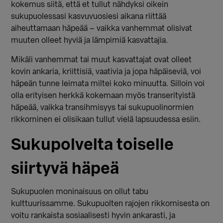
kokemus siitä, että et tullut nähdyksi oikein
sukupuolessasi kasvuvuosiesi aikana riittää
aiheuttamaan häpeää – vaikka vanhemmat olisivat
muuten olleet hyviä ja lämpimiä kasvattajia.
Mikäli vanhemmat tai muut kasvattajat ovat olleet
kovin ankaria, kriittisiä, vaativia ja jopa häpäiseviä, voi
häpeän tunne leimata miltei koko minuutta. Silloin voi
olla erityisen herkkä kokemaan myös transerityistä
häpeää, vaikka transihmisyys tai sukupuolinormien
rikkominen ei olisikaan tullut vielä lapsuudessa esiin.
Sukupolvelta toiselle
siirtyvä häpeä
Sukupuolen moninaisuus on ollut tabu
kulttuurissamme. Sukupuolten rajojen rikkomisesta on
voitu rankaista sosiaalisesti hyvin ankarasti, ja