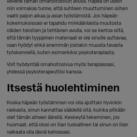
lievene tämän omahoitosivun avulla. Häpeä on usein
niin voimakas tunne, että suhteen muuttuminen siihen
vaatii paljon aikaa ja asian työstämistä. Jos häpeän
kokemuksissasi ei tapahdu minkäänlaista muutosta
näiden tekstien ja tehtävien avulla, voi se kertoa siitä,
että tämän tyyppinen materiaali ei ole sinulle auttavaa,
vaan hyödyt ehkä enemmän jostakin muusta tavasta
työskennellä, kuten esimerkiksi psykoterapiasta.
Voit hyödyntää omahoitosivua myös terapiassasi,
yhdessä psykoterapeuttisi kanssa.
Itsestä huolehtiminen
Koska häpeän työstäminen voi olla ajoittain hyvinkin
raskasta, sinun kannattaa säädellä sitä, kuinka pitkään
olet tämän aiheen äärellä. Keskeytä tekeminen, jos
huomaat, että olosi on liian tuskallinen tai sinun on liian
vaikeata olla läsnä kehossasi.