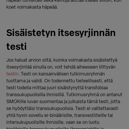
häpeän tunteitasi sekä keinoja auttaa itseäsi silloin, kun
koet voimakasta häpeää.
Sisäistetyn itsesyrjinnän
testi
Jos haluat arvion siitä, kuinka voimakasta sisäistettyä
itsesyrjintää sinulla on, voit tehdä aiheeseen liittyvän
testin
. Testi on kansainvälisen tutkimusryhmän
tuottama ja validi. On todennettu tieteellisesti, että
testi todella mittaa juuri sisäistynyttä transfobiaa
transsukupuolisilla ihmisillä. Tutkimusryhmä on antanut
SMOKille luvan suomentaa ja julkaista tämä testi, jotta
se hyödyttäisi transsukupuolisia. Testi ei valitettavasti
yhtä hyvin sovellu ei-binäärisille, transvestiiteille tai
intersukupuolisille ihmisille, vaan se on luotu