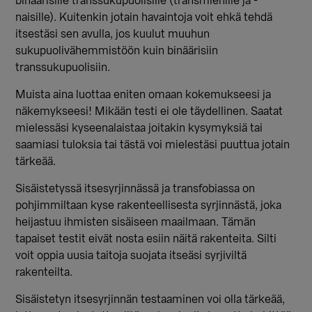
binäärisille transsukupuolisille (transmiehille ja -
naisille). Kuitenkin jotain havaintoja voit ehkä tehdä
itsestäsi sen avulla, jos kuulut muuhun
sukupuolivähemmistöön kuin binäärisiin
transsukupuolisiin.
Muista aina luottaa eniten omaan kokemukseesi ja
näkemykseesi! Mikään testi ei ole täydellinen. Saatat
mielessäsi kyseenalaistaa joitakin kysymyksiä tai
saamiasi tuloksia tai tästä voi mielestäsi puuttua jotain
tärkeää.
Sisäistetyssä itsesyrjinnässä ja transfobiassa on
pohjimmiltaan kyse rakenteellisesta syrjinnästä, joka
heijastuu ihmisten sisäiseen maailmaan. Tämän
tapaiset testit eivät nosta esiin näitä rakenteita. Silti
voit oppia uusia taitoja suojata itseäsi syrjiviltä
rakenteilta.
Sisäistetyn itsesyrjinnän testaaminen voi olla tärkeää,