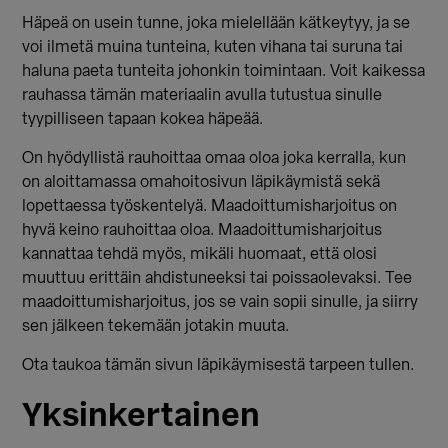
Häpeä on usein tunne, joka mielellään kätkeytyy, ja se
voi ilmetä muina tunteina, kuten vihana tai suruna tai
haluna paeta tunteita johonkin toimintaan. Voit kaikessa
rauhassa tämän materiaalin avulla tutustua sinulle
tyypilliseen tapaan kokea häpeää.
On hyödyllistä rauhoittaa omaa oloa joka kerralla, kun
on aloittamassa omahoitosivun läpikäymistä sekä
lopettaessa työskentelyä. Maadoittumisharjoitus on
hyvä keino rauhoittaa oloa. Maadoittumisharjoitus
kannattaa tehdä myös, mikäli huomaat, että olosi
muuttuu erittäin ahdistuneeksi tai poissaolevaksi. Tee
maadoittumisharjoitus, jos se vain sopii sinulle, ja siirry
sen jälkeen tekemään jotakin muuta.
Ota taukoa tämän sivun läpikäymisestä tarpeen tullen.
Yksinkertainen