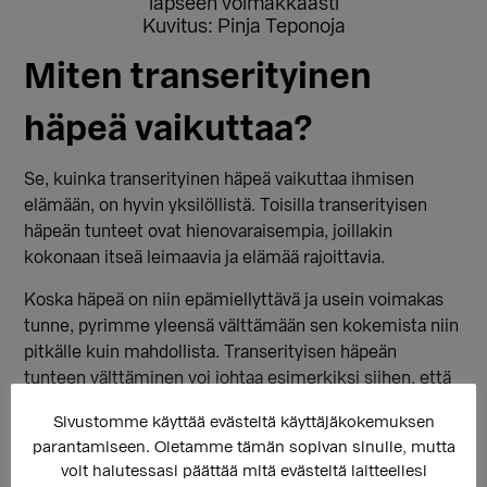
lapseen voimakkaasti
Kuvitus: Pinja Teponoja
Miten transerityinen
häpeä vaikuttaa?
Se, kuinka transerityinen häpeä vaikuttaa ihmisen
elämään, on hyvin yksilöllistä. Toisilla transerityisen
häpeän tunteet ovat hienovaraisempia, joillakin
kokonaan itseä leimaavia ja elämää rajoittavia.
Koska häpeä on niin epämiellyttävä ja usein voimakas
tunne, pyrimme yleensä välttämään sen kokemista niin
pitkälle kuin mahdollista. Transerityisen häpeän
tunteen välttäminen voi johtaa esimerkiksi siihen, että
kieltää itseltäänkin olevansa transihminen.
Sivustomme käyttää evästeitä käyttäjäkokemuksen
Äärimmillään tämä kieltäminen voi saada aikaan
parantamiseen. Oletamme tämän sopivan sinulle, mutta
massiivista välttelyä: kaikki, mikä voisi nostaa tunteita
voit halutessasi päättää mitä evästeitä laitteellesi
omasta feminiinisyydestä tai maskuliinisuudesta tai