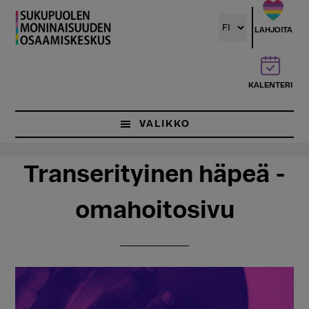
Hyppää
Hyppää
pääsisältöön
ensisijaiseen
LAHJOITA
sivupalkkiin
KALENTERI
VALIKKO
Transerityinen häpeä -
omahoitosivu