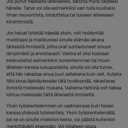
Jos puhut häpeästä läheisellesi, sanoita myös tarpeesi
hänelle. Tarve voi olla esimerkiksi vain tulla kuulluksi,
ilman neuvomista, lohduttelua tai toiseen aiheeseen
kiirehtimistä.
Jos haluat työstää häpeää yksin, voit hyödyntää
muistojasi ja mielikuviasi sinulle elämäsi aikana
tärkeistä ihmisistä, jotka ovat suhtautuneet sinuun
lämpimästi ja arvostavasti. Vaikka et olisi koskaan
keskustellut esimerkiksi isovanhemman tai muun
läheisen kanssa sukupuolesta, sinulla voi olla tunne,
että hän rakastaa sinua juuri sellaisena kuin olet. Kuljeta
tätä sivua läpikäydessäsi tätä hyväksyvää, rakastavaa
ihmistä mielessäsi mukana. Vaikeina hetkinä voit hakea
lohtua mielessäsi tältä läheiseltä ihmiseltä.
Yksin työskenteleminen on vaativampaa kuin toisen
kanssa yhdessä työskentely. Yksin työskentelemällä,
jos se on sinulle mieleisin keino, voi päästä kuitenkin
merkittävästi eteenpäin. Voi hiljalleen oppia