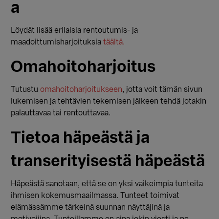
a
Löydät lisää erilaisia rentoutumis- ja
maadoittumisharjoituksia
täältä.
Omahoitoharjoitus
Tutustu
omahoitoharjoitukseen
, jotta voit tämän sivun
lukemisen ja tehtävien tekemisen jälkeen tehdä jotakin
palauttavaa tai rentouttavaa.
Tietoa häpeästä ja
transerityisestä häpeästä
Häpeästä sanotaan, että se on yksi vaikeimpia tunteita
ihmisen kokemusmaailmassa. Tunteet toimivat
elämässämme tärkeinä suunnan näyttäjinä ja