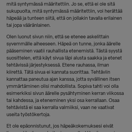
mitä syntymässä määritettiin. Jo se, että ei ole sitä
sukupuolta, mitä syntymässä määritettiin, voi herättää
häpeää ja tunteen siitä, että on jollakin tavalla erilainen
tai jopa vääränlainen.
Olen luonut sivun niin, että se etenee askelittain
syvemmälle aiheeseen. Häpeä on tunne, jonka äärelle
pääseminen vaatii rauhallista etenemistä. Tästä syystä
suosittelen, että käyt sivua läpi alusta saakka ja etenet
tehtävissä järjestyksessä. Etene rauhassa, ilman
kiirettä. Tätä sivua ei kannata suorittaa. Tehtäviin
kannattaa paneutua ajan kanssa, jotta syvällinen itsen
ymmärtäminen olisi mahdollista. Sopiva tahti voi olla
esimerkiksi sivun äärelle pysähtyminen kerran viikossa
tai kahdessa, ja eteneminen yksi osa kerrallaan. Osaa
tehtävistä ei saa kerralla valmiiksi, vaan ne vaativat
useita työstökertoja.
Et ole epäonnistunut, jos häpeäkokemuksesi eivät