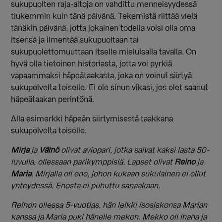
sukupuolten raja-aitoja on vahdittu menneisyydessä
tiukemmin kuin tänä päivänä. Tekemistä riittää vielä
tänäkin päivänä, jotta jokainen todella voisi olla oma
itsensä ja ilmentää sukupuoltaan tai
sukupuolettomuuttaan itselle mieluisalla tavalla. On
hyvä olla tietoinen historiasta, jotta voi pyrkiä
vapaammaksi häpeätaakasta, joka on voinut siirtyä
sukupolvelta toiselle. Ei ole sinun vikasi, jos olet saanut
häpeätaakan perintönä.
Alla esimerkki häpeän siirtymisestä taakkana
sukupolvelta toiselle.
Mirja
ja
Väinö
olivat aviopari, jotka saivat kaksi lasta 50-
luvulla, ollessaan parikymppisiä. Lapset olivat
Reino
ja
Maria
. Mirjalla oli eno, johon kukaan sukulainen ei ollut
yhteydessä. Enosta ei puhuttu sanaakaan.
Reinon ollessa 5-vuotias, hän leikki isosiskonsa Marian
kanssa ja Maria puki hänelle mekon. Mekko oli ihana ja