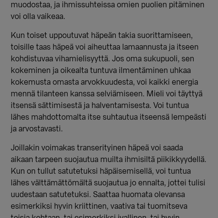
muodostaa, ja ihmissuhteissa omien puolien pitäminen
voi olla vaikeaa.
Kun toiset uppoutuvat häpeän takia suorittamiseen,
toisille taas häpeä voi aiheuttaa lamaannusta ja itseen
kohdistuvaa vihamielisyyttä. Jos oma sukupuoli, sen
kokeminen ja oikealta tuntuva ilmentäminen uhkaa
kokemusta omasta arvokkuudesta, voi kaikki energia
mennä tilanteen kanssa selviämiseen. Mieli voi täyttyä
itsensä sättimisestä ja halventamisesta. Voi tuntua
lähes mahdottomalta itse suhtautua itseensä lempeästi
ja arvostavasti.
Joillakin voimakas transerityinen häpeä voi saada
aikaan tarpeen suojautua muilta ihmisiltä piikikkyydellä.
Kun on tullut satutetuksi häpäisemisellä, voi tuntua
lähes välttämättömältä suojautua jo ennalta, jottei tulisi
uudestaan satutetuksi. Saattaa huomata olevansa
esimerkiksi hyvin kriittinen, vaativa tai tuomitseva