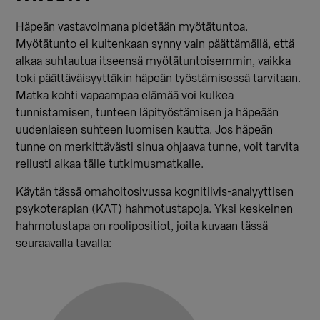
Häpeän vastavoimana pidetään myötätuntoa.
Myötätunto ei kuitenkaan synny vain päättämällä, että
alkaa suhtautua itseensä myötätuntoisemmin, vaikka
toki päättäväisyyttäkin häpeän työstämisessä tarvitaan.
Matka kohti vapaampaa elämää voi kulkea
tunnistamisen, tunteen läpityöstämisen ja häpeään
uudenlaisen suhteen luomisen kautta. Jos häpeän
tunne on merkittävästi sinua ohjaava tunne, voit tarvita
reilusti aikaa tälle tutkimusmatkalle.
Käytän tässä omahoitosivussa kognitiivis-analyyttisen
psykoterapian (KAT) hahmotustapoja. Yksi keskeinen
hahmotustapa on roolipositiot, joita kuvaan tässä
seuraavalla tavalla: