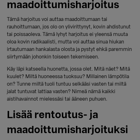
maadoittumisharjoitus
Tämä harjoitus voi auttaa maadoittumaan tai
rauhoittumaan, jos olo on ylivirittynyt, kovin ahdistunut
tai poissaoleva. Tämä lyhyt harjoitus ei yleensä muuta
oloa kovin radikaalisti, mutta voi auttaa sinua hiukan
irtautumaan hankalasta olosta ja pystyt ehkä paremmin
siirtymään johonkin toiseen tekemiseen.
Käy läpi katseella huonetta, jossa olet. Mitä näet? Mitä
kuulet? Miltä huoneessa tuoksuu? Millainen lämpötila
on? Tunne miltä tuoli tuntuu selkääsi vasten tai miltä
jalat tuntuvat lattiaa vasten? Nimeä nämä kaikki
aistihavainnot mielessäsi tai ääneen puhuen.
Lisää rentoutus- ja
maadoittumisharjoituksi