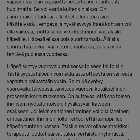
vapaampaa elämää, ajoittaisesta häpeän tunteesta
huolimatta. Se voi vaatia kuitenkin aikaa. On
äärimmäisen tärkeää olla itselle lempeä asian
käsittelyssä. Lempeys ja hyväksyvyys itseä kohtaan voi
olla vaikeaa, mutta se on yksi keskeinen vastalääke
häpeälle. Häpeää ei saa pois suorittamalla. Älä siis
suorita tätä sivua, vaan etene rauhassa, vaikka yksi
tehtävä puolessa vuodessa.
Häpeä syntyy vuorovaikutuksessa toiseen tai toisiin.
Tästä syystä häpeän voimakkaasta otteesta on vaikeata
vapautua pelkästään yksin. Se mikä syntyy
vuorovaikutuksessa, tarvitsee vuorovaikutuksellinen
prosessin korjautuakseen. On auttavaa, että saa toisen
ihmisen myötätuntoisen, hyväksyvän katseen
osakseen. Joillekin se toinen ihminen voi olla läheinen
empaattinen ihminen, jolle kertoo, että kamppailee
häpeän tunteen kanssa. Toisille se voi olla esimerkiksi
terapeutti. Jotkut saavat tukea vertaistukiryhmästä.