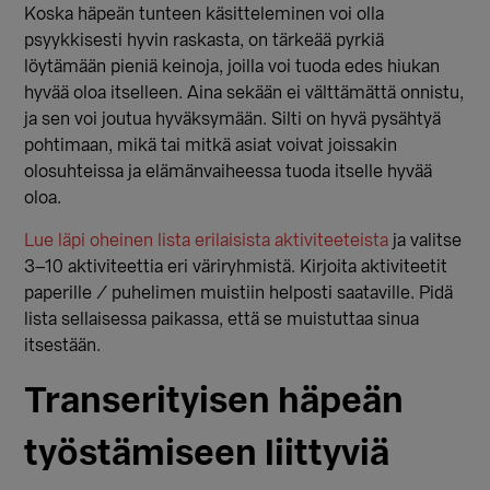
Koska häpeän tunteen käsitteleminen voi olla
psyykkisesti hyvin raskasta, on tärkeää pyrkiä
löytämään pieniä keinoja, joilla voi tuoda edes hiukan
hyvää oloa itselleen. Aina sekään ei välttämättä onnistu,
ja sen voi joutua hyväksymään. Silti on hyvä pysähtyä
pohtimaan, mikä tai mitkä asiat voivat joissakin
olosuhteissa ja elämänvaiheessa tuoda itselle hyvää
oloa.
Lue läpi oheinen lista erilaisista aktiviteeteista
ja valitse
3–10 aktiviteettia eri väriryhmistä. Kirjoita aktiviteetit
paperille / puhelimen muistiin helposti saataville. Pidä
lista sellaisessa paikassa, että se muistuttaa sinua
itsestään.
Transerityisen häpeän
työstämiseen liittyviä