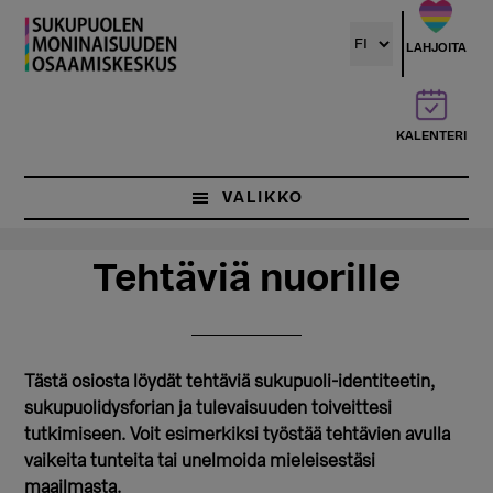
Hyppää
Hyppää
pääsisältöön
ensisijaiseen
LAHJOITA
sivupalkkiin
KALENTERI
VALIKKO
Tehtäviä nuorille
Tästä osiosta löydät tehtäviä sukupuoli-identiteetin,
sukupuolidysforian ja tulevaisuuden toiveittesi
tutkimiseen. Voit esimerkiksi työstää tehtävien avulla
vaikeita tunteita tai unelmoida mieleisestäsi
maailmasta.