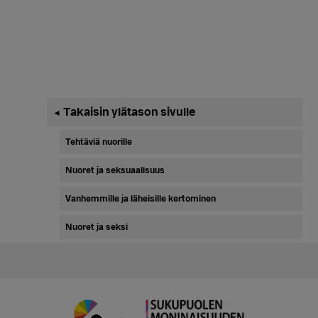
Ensisijainen
Takaisin ylätason sivulle
◄
sivupalkki
Tehtäviä nuorille
Nuoret ja seksuaalisuus
Vanhemmille ja läheisille kertominen
Nuoret ja seksi