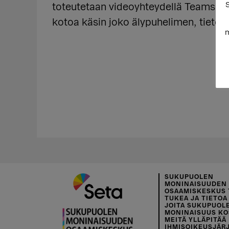
S
toteutetaan videoyhteydellä Teams-oh
kotoa käsin joko älypuhelimen, tietoko
m
SUKUPUOLEN
MONINAISUUDEN
OSAAMISKESKUS 
TUKEA JA TIETOA 
JOITA SUKUPUOL
MONINAISUUS KO
MEITÄ YLLÄPITÄÄ
IHMISOIKEUSJÄR