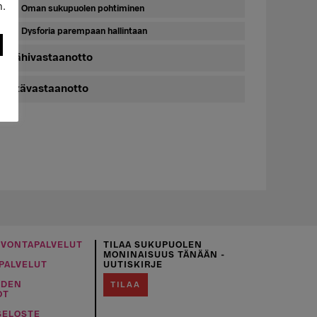
n.
Oman sukupuolen pohtiminen
Dysforia parempaan hallintaan
Lähivastaanotto
Etävastaanotto
UVONTAPALVELUT
TILAA SUKUPUOLEN
MONINAISUUS TÄNÄÄN -
PALVELUT
UUTISKIRJE
IDEN
TILAA
OT
SELOSTE