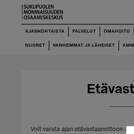
Hyppää
Hyppää
pääsisältöön
ensisijaiseen
sivupalkkiin
AJANKOHTAISTA
PALVELUT
OMAHOITO
NUORET
VANHEMMAT JA LÄHEISET
AMMA
Etävas
Voit varata ajan etävastaanottoon
aja