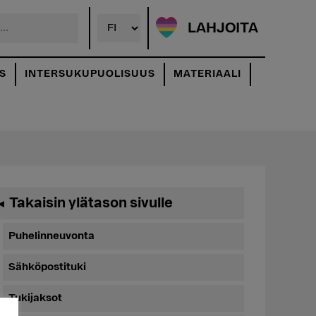
LAHJOITA
S
INTERSUKUPUOLISUUS
MATERIAALI
Ensisijainen
Takaisin ylätason sivulle
◄
sivupalkki
Puhelinneuvonta
Sähköpostituki
Tukijaksot