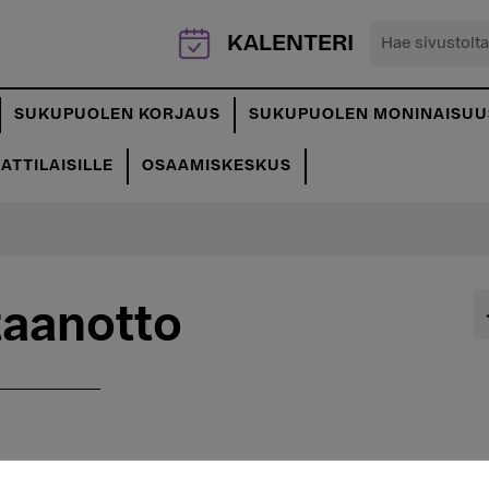
Hae
KALENTERI
sivustolta...
SUKUPUOLEN KORJAUS
SUKUPUOLEN MONINAISUU
TTILAISILLE
OSAAMISKESKUS
taanotto
nvarauskalenterista
. Etävastaanotto