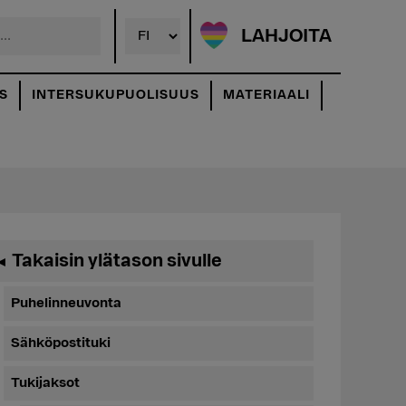
LAHJOITA
S
INTERSUKUPUOLISUUS
MATERIAALI
Ensisijainen
Takaisin ylätason sivulle
◄
sivupalkki
Puhelinneuvonta
Sähköpostituki
Tukijaksot