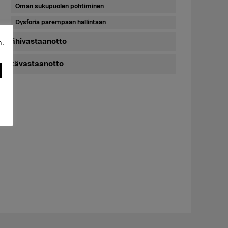
Oman sukupuolen pohtiminen
Dysforia parempaan hallintaan
Lähivastaanotto
n.
Etävastaanotto