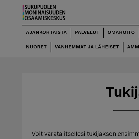
Hyppää
Hyppää
pääsisältöön
ensisijaiseen
sivupalkkiin
AJANKOHTAISTA
PALVELUT
OMAHOITO
NUORET
VANHEMMAT JA LÄHEISET
AMMA
Tuki
Voit varata itsellesi tukijakson ensim