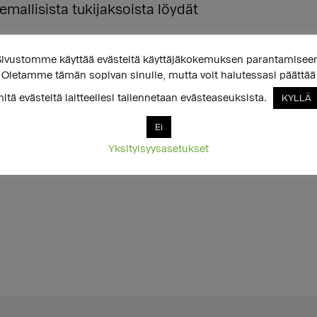
mallisista tukijaksoista löydät
ivustomme käyttää evästeitä käyttäjäkokemuksen parantamisee
a et haluaisi mitään tiettyä,
Oletamme tämän sopivan sinulle, mutta voit halutessasi päättää
itä evästeitä laitteellesi tallennetaan evästeaseuksista.
KYLLÄ
Ei
ia.
Yksityisyysasetukset