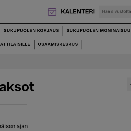
Hae
KALENTERI
sivustolta...
SUKUPUOLEN KORJAUS
SUKUPUOLEN MONINAISUU
TTILAISILLE
OSAAMISKESKUS
jaksot
mäisen ajan