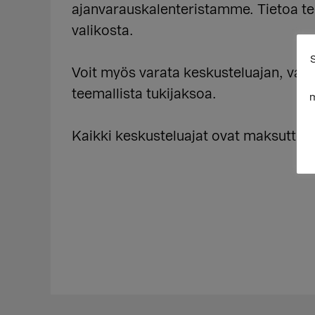
ajanvarauskalenteristamme. Tietoa tee
valikosta.
S
Voit myös varata keskusteluajan, vaikk
teemallista tukijaksoa.
m
Kaikki keskusteluajat ovat maksuttom