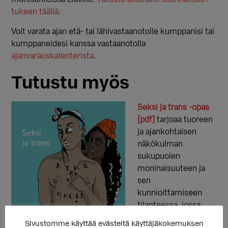
tukeen täällä
.
Voit varata ajan etä- tai lähivastaanotolle kumppanisi tai
kumppaneidesi kanssa vastaanotolla
ajanvarauskalenterista
.
Tutustu myös
Seksi ja trans -opas
[pdf]
tarjoaa tuoreen
ja ajankohtaisen
näkökulman
sukupuolen
moninaisuuteen ja
sen
kunnioittamiseen
tilanteessa, jossa
ihminen on usein
Sivustomme käyttää evästeitä käyttäjäkokemuksen