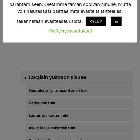
haavoittuvainen.
parantamiseen. Oletamme tämän sopivan sinulle, mutta
Seksi ja trans -opas on tarkoitettu transihmisille sekä
voit halutessasi päättää mitä evästeitä laitteellesi
heidän kumppaneilleen.
tallennetaan evästeaseuksista.
KYLLÄ
Ei
Yksityisyysasetukset
Ensisijainen
Takaisin ylätason sivulle
◄
sivupalkki
Neurokirjo- ja transerityinen tuki
Perheiden tuki
Lasten ja nuorten tuki
Aikuisten ja seniorien tuki