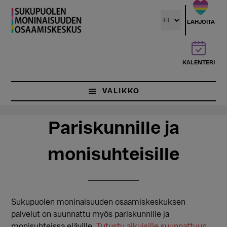
Hyppää
Hyppää
pääsisältöön
ensisijaiseen
LAHJOITA
sivupalkkiin
KALENTERI
VALIKKO
Pariskunnille ja
monisuhteisille
Sukupuolen moninaisuuden osaamiskeskuksen
palvelut on suunnattu myös pariskunnille ja
monisuhteissa eläville.
Tutustu aikuisille suunnattuun