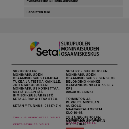
Pariskunnille ja monisuhteisille
Läheisten tuki
SUKUPUOLEN
SETA RY / SUKUPUOLEN
MONINAISUUDEN
MONINAISUUDEN
OSAAMISKESKUS TARJOAA
OSAAMISKESKUS / SENSE OF
TUKEA JA TIETOA KAIKILLE,
BELONGING -HANKE
JOITA SUKUPUOLEN
HAAPANIEMENKATU 7-9 B, 7.
MONINAISUUS KOSKETTAA.
KRS
MEITÄ YLLÄPITÄÄ
00530 HELSINKI
IHMISOIKEUSJÄRJESTÖ
SETA JA RAHOITTAA STEA.
TOIMISTON JA
PUKEUTUMISTILAN
SETAN Y-TUNNUS: 0661747-4
AUKIOLO:
MAANANTAI-TORSTAI
KLO 10–15.
TILAA SUKUPUOLEN
TUKI- JA NEUVONTAPALVELUT
TOIMISTON SIJAINTI
MONINAISUUS TÄNÄÄN -
.
GOOGLE-KARTALLA
UUTISKIRJE
VERTAISTUKIPALVELUT