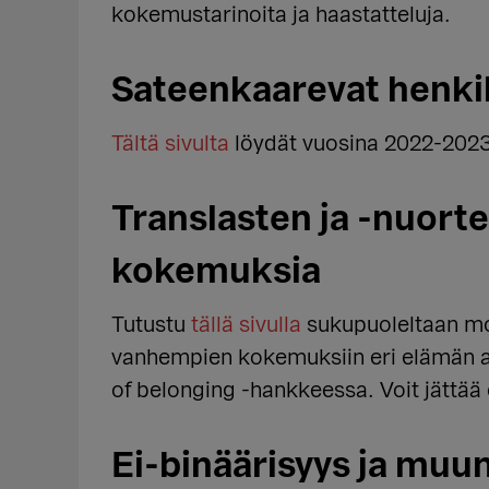
kokemustarinoita ja haastatteluja.
Sateenkaarevat henki
Tältä sivulta
löydät vuosina 2022-2023 
Translasten ja -nuor
kokemuksia
Tutustu
tällä sivulla
sukupuoleltaan mon
vanhempien kokemuksiin eri elämän a
of belonging -hankkeessa. Voit jättää
Ei-binäärisyys ja mu