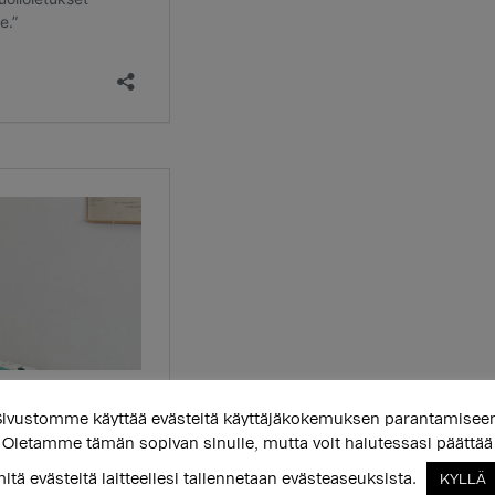
ivustomme käyttää evästeitä käyttäjäkokemuksen parantamisee
Oletamme tämän sopivan sinulle, mutta voit halutessasi päättää
itä evästeitä laitteellesi tallennetaan evästeaseuksista.
KYLLÄ