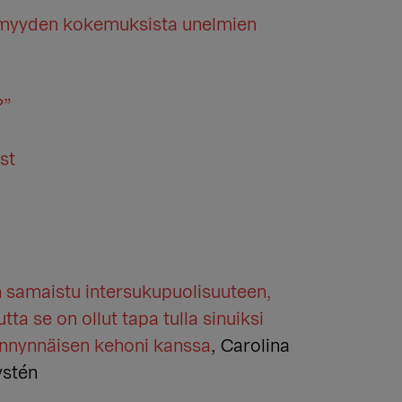
ömyyden kokemuksista unelmien
?”
st
 samaistu intersukupuolisuuteen,
tta se on ollut tapa tulla sinuiksi
nnynnäisen kehoni kanssa
, Carolina
stén