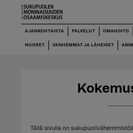
Hyppää
Hyppää
pääsisältöön
ensisijaiseen
sivupalkkiin
AJANKOHTAISTA
PALVELUT
OMAHOITO
NUORET
VANHEMMAT JA LÄHEISET
AMMA
Kokemus
Tällä sivulla on sukupuolivähemmistöi