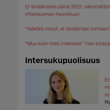
Ei-binääristen päivä 2021: näkymätt
yhteiskunnan haaveiluun
”Näetkö minut, ei-binäärisen ihmisen
“Muu kuin mies mekossa” Ylen podca
Intersukupuolisuus
En
mu
sy
Ny