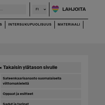
LAHJOITA
S
INTERSUKUPUOLISUUS
MATERIAALI
Ensisijainen
Takaisin ylätason sivulle
◄
sivupalkki
Sateenkaarisanasto suomalaisella
viittomakielellä
Oppaat ja esitteet
Sadut ja tarinat