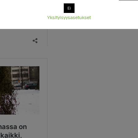
Ei
Yksityisyysasetukset