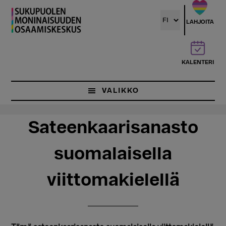
Hyppää
Hyppää
pääsisältöön
ensisijaiseen
LAHJOITA
sivupalkkiin
KALENTERI
VALIKKO
Sateenkaarisanasto
suomalaisella
viittomakielellä