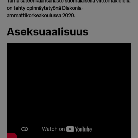
Tämä sateenkaarisanasto suomalaisella viittomakielellä
on tehty opinnäytetyönä Diakonia-
ammattikorkeakoulussa 2020.
Aseksuaalisuus