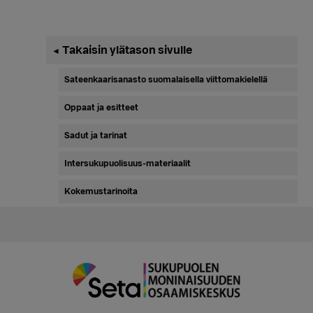
Ensisijainen
Takaisin ylätason sivulle
◄
sivupalkki
Sateenkaarisanasto suomalaisella viittomakielellä
Oppaat ja esitteet
Sadut ja tarinat
Intersukupuolisuus-materiaalit
Kokemustarinoita