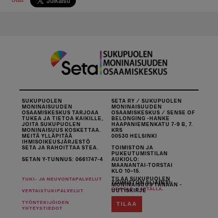
SUKUPUOLEN
SETA RY / SUKUPUOLEN
MONINAISUUDEN
MONINAISUUDEN
OSAAMISKESKUS TARJOAA
OSAAMISKESKUS / SENSE OF
TUKEA JA TIETOA KAIKILLE,
BELONGING -HANKE
JOITA SUKUPUOLEN
HAAPANIEMENKATU 7-9 B, 7.
MONINAISUUS KOSKETTAA.
KRS
MEITÄ YLLÄPITÄÄ
00530 HELSINKI
IHMISOIKEUSJÄRJESTÖ
SETA JA RAHOITTAA STEA.
TOIMISTON JA
PUKEUTUMISTILAN
SETAN Y-TUNNUS: 0661747-4
AUKIOLO:
MAANANTAI-TORSTAI
KLO 10–15.
TILAA SUKUPUOLEN
TUKI- JA NEUVONTAPALVELUT
TOIMISTON SIJAINTI
MONINAISUUS TÄNÄÄN -
.
GOOGLE-KARTALLA
UUTISKIRJE
VERTAISTUKIPALVELUT
TYÖNTEKIJÖIDEN
TILAA
YHTEYSTIEDOT