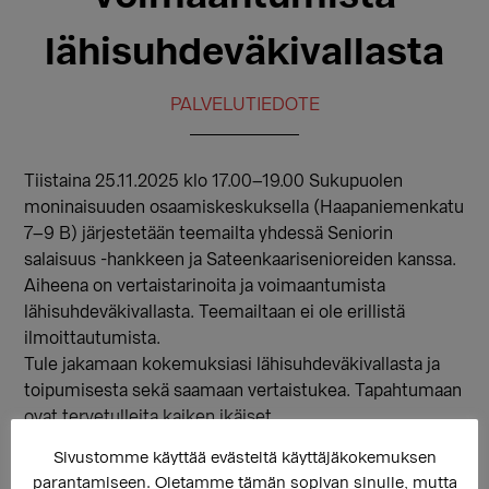
lähisuhdeväkivallasta
PALVELUTIEDOTE
Tiistaina 25.11.2025 klo 17.00–19.00 Sukupuolen
moninaisuuden osaamiskeskuksella (Haapaniemenkatu
7–9 B) järjestetään teemailta yhdessä Seniorin
salaisuus -hankkeen ja Sateenkaarisenioreiden kanssa.
Aiheena on vertaistarinoita ja voimaantumista
lähisuhdeväkivallasta. Teemailtaan ei ole erillistä
ilmoittautumista.
Tule jakamaan kokemuksiasi lähisuhdeväkivallasta ja
toipumisesta sekä saamaan vertaistukea. Tapahtumaan
ovat tervetulleita kaiken ikäiset
sukupuolivähemmistöihin kuuluvat henkilöt.
Sivustomme käyttää evästeitä käyttäjäkokemuksen
Tapahtumassa ohjaajina toimivat Sukupuolen
parantamiseen. Oletamme tämän sopivan sinulle, mutta