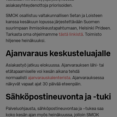
asiakasyhteydenottoja priorisoiden.
SMOK osallistuu valtakunnallisen Setan ja Loisteen
kanssa kesäkuun lopussa järjestettävään Suomen
suurimpaan ihmisoikeustapahtumaan, Helsinki Prideen.
Tarkasta oma ohjelmamme
tästä linkistä
. Toimisto
hiljenee heinäkuuksi.
Ajanvaraus keskusteluajalle
Asiakastyö jatkuu elokuussa. Ajanvarauksen lähi- tai
etätapaamiselle voi kesän aikana tehdä
normaalisti
ajanvarauskalenterista
. Ajanvarauksessa
näkyvät vapaat ajat 30 päivää eteenpäin.
Sähköpostineuvonta ja -tuki
Palveluohjausta, sähköpostineuvontaa ja –tukea saa
koko kesän ajan myös heinäkuussa, jolloin SMOK