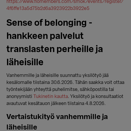
https://www.flomembers.com/smok/events/register/
4f6ffe13a5d75b2d6a3923922b3922e5
Sense of belonging -
hankkeen palvelut
translasten perheille ja
läheisille
Vanhemmille ja läheisille suunnattu yksilötyö jää
kesälomalle tiistaina 30.6.2026. Tähän saakka voit ottaa
työntekijään yhteyttä puhelimitse, sähköpostilla tai
anonyymisti
Tukinetin kautta
. Yksilötyö ja konsultaatiot
avautuvat kesätauon jälkeen tiistaina 4.8.2026.
Vertaistukityö vanhemmille ja
läheisille