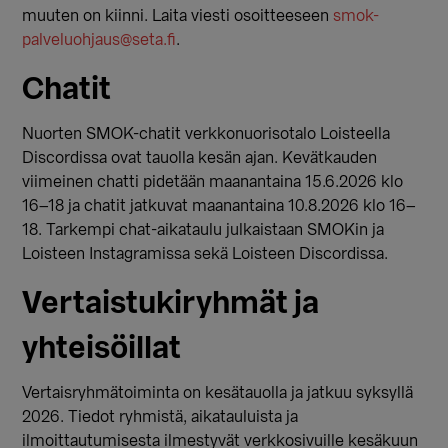
muuten on kiinni. Laita viesti osoitteeseen
smok-
palveluohjaus@seta.fi
.
Chatit
Nuorten SMOK-chatit verkkonuorisotalo Loisteella
Discordissa ovat tauolla kesän ajan. Kevätkauden
viimeinen chatti pidetään maanantaina 15.6.2026 klo
16–18 ja chatit jatkuvat maanantaina 10.8.2026 klo 16–
18. Tarkempi chat-aikataulu julkaistaan SMOKin ja
Loisteen Instagramissa sekä Loisteen Discordissa.
Vertaistukiryhmät ja
yhteisöillat
Vertaisryhmätoiminta on kesätauolla ja jatkuu syksyllä
2026. Tiedot ryhmistä, aikatauluista ja
ilmoittautumisesta ilmestyvät verkkosivuille kesäkuun