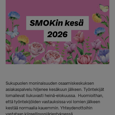
Sukupuolen moninaisuuden osaamiskeskuksen
asiakaspalvelu hiljenee kesäkuun jälkeen. Työntekijät
lomailevat liukuvasti heinä-elokuussa. Huomioithan,
että työntekijöiden vastauksissa voi lomien jälkeen
kestää normaalia kauemmin. Yhteydenottoihin
vastataan kiireellisyysjärjestyksessä