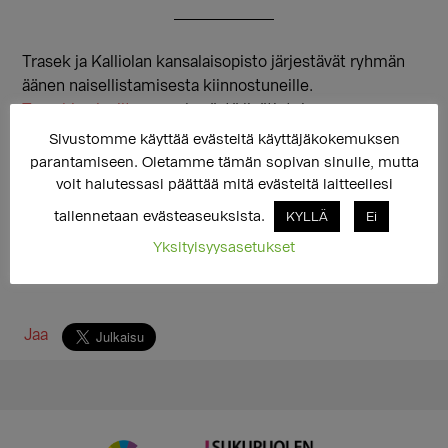
Trasek ja Kalliolan kansalaisopisto järjestävät ryhmän
äänen naisellistamisesta kiinnostuneille.
Trasekin sivuilta
saa ryhmästä lisätietoja.
Ryhmä on ollut sangen suosittu, mutta siinä on vielä
Sivustomme käyttää evästeitä käyttäjäkokemuksen
tilaa parille osallistujalle.
parantamiseen. Oletamme tämän sopivan sinulle, mutta
voit halutessasi päättää mitä evästeitä laitteellesi
tallennetaan evästeaseuksista.
KYLLÄ
Ei
Yksityisyysasetukset
Jaa