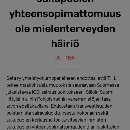
yhteensopimattomuus
ole mielenterveyden
häiriö
UUTINEN
Seta ry yhteistyökumppaneineen ehdottaa, että THL
tekee maakohtaisia muutoksia seuraavaan Suomessa
julkaistavaa ICD-sairausluokitukseen. Silloin Suomi
liittyisi muihin Pohjoismaihin vähemmistöjen tasa-
arvon edelläkävijänä. Ehdotetaan transvestisuuden
poistamista sairausluokituksesta kokonaan sekä
sukupuolen korjaushoitoa tarvitsevien ihmisten
sukupuolen yhteensopimattomuuden tilan luokittelun