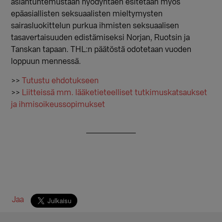
asiantuntemustaan hyödyntäen esitetään myös
epäasiallisten seksuaalisten mieltymysten
sairasluokittelun purkua ihmisten seksuaalisen
tasavertaisuuden edistämiseksi Norjan, Ruotsin ja
Tanskan tapaan. THL:n päätöstä odotetaan vuoden
loppuun mennessä.
>>
Tutustu ehdotukseen
>>
Liitteissä mm. lääketieteelliset tutkimuskatsaukset
ja ihmisoikeussopimukset
Jaa