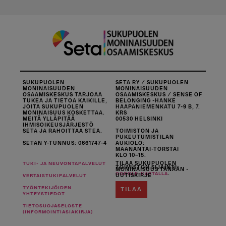
SUKUPUOLEN
SETA RY / SUKUPUOLEN
MONINAISUUDEN
MONINAISUUDEN
OSAAMISKESKUS TARJOAA
OSAAMISKESKUS / SENSE OF
TUKEA JA TIETOA KAIKILLE,
BELONGING -HANKE
JOITA SUKUPUOLEN
HAAPANIEMENKATU 7-9 B, 7.
MONINAISUUS KOSKETTAA.
KRS
MEITÄ YLLÄPITÄÄ
00530 HELSINKI
IHMISOIKEUSJÄRJESTÖ
SETA JA RAHOITTAA STEA.
TOIMISTON JA
PUKEUTUMISTILAN
SETAN Y-TUNNUS: 0661747-4
AUKIOLO:
MAANANTAI-TORSTAI
KLO 10–15.
TILAA SUKUPUOLEN
TUKI- JA NEUVONTAPALVELUT
TOIMISTON SIJAINTI
MONINAISUUS TÄNÄÄN -
.
GOOGLE-KARTALLA
UUTISKIRJE
VERTAISTUKIPALVELUT
TYÖNTEKIJÖIDEN
TILAA
YHTEYSTIEDOT
TIETOSUOJASELOSTE
(INFORMOINTIASIAKIRJA)