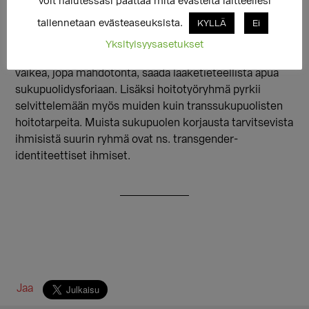
voit halutessasi päättää mitä evästeitä laitteellesi
hoitotyöryhmä pyrkii kehittämään nuorten
diagnosointia ja hoitoa Suomessa. Nuorten hoito ei ole
tallennetaan evästeaseuksista.
KYLLÄ
Ei
Suomessa ollut edistyneimpien Euroopan maiden
Yksityisyysasetukset
tasoa, vaan täällä alle 18-vuotiaan nuoren on ollut
vaikea, jopa mahdotonta, saada lääketieteellistä apua
sukupuolidysforiaan. Lisäksi hoitotyöryhmä pyrkii
selvittelemään myös muiden kuin transsukupuolisten
hoitotarpeita. Muista sukupuolen korjausta tarvitsevista
ihmisistä suurin ryhmä ovat ns. transgender-
identiteettiset ihmiset.
Jaa