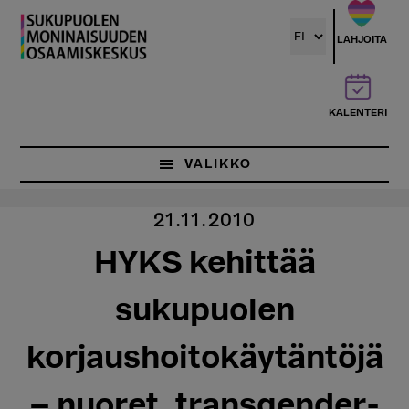
Hyppää
pääsisältöön
LAHJOITA
KALENTERI
VALIKKO
21.11.2010
HYKS kehittää
sukupuolen
korjaushoitokäytäntöjä
– nuoret, transgender-