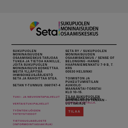
SUKUPUOLEN
SETA RY / SUKUPUOLEN
MONINAISUUDEN
MONINAISUUDEN
OSAAMISKESKUS TARJOAA
OSAAMISKESKUS / SENSE OF
TUKEA JA TIETOA KAIKILLE,
BELONGING -HANKE
JOITA SUKUPUOLEN
HAAPANIEMENKATU 7-9 B, 7.
MONINAISUUS KOSKETTAA.
KRS
MEITÄ YLLÄPITÄÄ
00530 HELSINKI
IHMISOIKEUSJÄRJESTÖ
SETA JA RAHOITTAA STEA.
TOIMISTON JA
PUKEUTUMISTILAN
SETAN Y-TUNNUS: 0661747-4
AUKIOLO:
MAANANTAI-TORSTAI
KLO 10–15.
TILAA SUKUPUOLEN
TUKI- JA NEUVONTAPALVELUT
TOIMISTON SIJAINTI
MONINAISUUS TÄNÄÄN -
.
GOOGLE-KARTALLA
UUTISKIRJE
VERTAISTUKIPALVELUT
TYÖNTEKIJÖIDEN
TILAA
YHTEYSTIEDOT
TIETOSUOJASELOSTE
(INFORMOINTIASIAKIRJA)