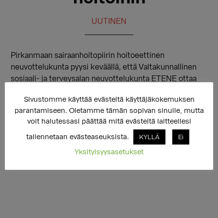
UUTINEN
Pirkanmaan sairaanhoitopiirin hoitoeettinen
neuvottelukunta pyysi keväällä, että Valtakunnallinen
sosiaali- ja terveysalan neuvottelukunta ETENE ottaa
käsittelyynsä nuorten pääsyn sukupuoli-identiteetin
Sivustomme käyttää evästeitä käyttäjäkokemuksen
tutkimuksiin. Seta antoi ETENElle lausunnon asiasta.
parantamiseen. Oletamme tämän sopivan sinulle, mutta
Setan kanta pähkinänkuoressaan jo liitetiedostona
voit halutessasi päättää mitä evästeitä laitteellesi
kokonaisuudessaan löytyvät
täältä
.
tallennetaan evästeaseuksista.
KYLLÄ
Ei
Yksityisyysasetukset