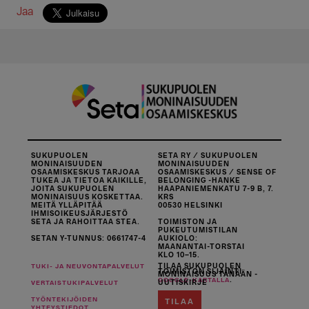
Jaa
SUKUPUOLEN
SETA RY / SUKUPUOLEN
MONINAISUUDEN
MONINAISUUDEN
OSAAMISKESKUS TARJOAA
OSAAMISKESKUS / SENSE OF
TUKEA JA TIETOA KAIKILLE,
BELONGING -HANKE
JOITA SUKUPUOLEN
HAAPANIEMENKATU 7-9 B, 7.
MONINAISUUS KOSKETTAA.
KRS
MEITÄ YLLÄPITÄÄ
00530 HELSINKI
IHMISOIKEUSJÄRJESTÖ
SETA JA RAHOITTAA STEA.
TOIMISTON JA
PUKEUTUMISTILAN
SETAN Y-TUNNUS: 0661747-4
AUKIOLO:
MAANANTAI-TORSTAI
KLO 10–15.
TILAA SUKUPUOLEN
TUKI- JA NEUVONTAPALVELUT
TOIMISTON SIJAINTI
MONINAISUUS TÄNÄÄN -
.
GOOGLE-KARTALLA
UUTISKIRJE
VERTAISTUKIPALVELUT
TYÖNTEKIJÖIDEN
TILAA
YHTEYSTIEDOT