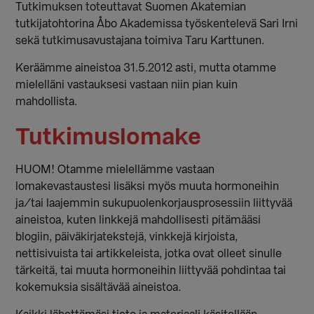
Tutkimuksen toteuttavat Suomen Akatemian
tutkijatohtorina Åbo Akademissa työskentelevä Sari Irni
sekä tutkimusavustajana toimiva Taru Karttunen.
Keräämme aineistoa 31.5.2012 asti, mutta otamme
mielelläni vastauksesi vastaan niin pian kuin
mahdollista.
Tutkimuslomake
HUOM! Otamme mielellämme vastaan
lomakevastaustesi lisäksi myös muuta hormoneihin
ja/tai laajemmin sukupuolenkorjausprosessiin liittyvää
aineistoa, kuten linkkejä mahdollisesti pitämääsi
blogiin, päiväkirjatekstejä, vinkkejä kirjoista,
nettisivuista tai artikkeleista, jotka ovat olleet sinulle
tärkeitä, tai muuta hormoneihin liittyvää pohdintaa tai
kokemuksia sisältävää aineistoa.