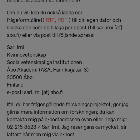
behandlas absolut konfidentiellt!
Om du vill kan du också ladda ner
frågeformuläret(
RTF
,
PDF
) till din egen dator och
skicka den som en bilaga per epost (till sari.irni [at]
abo.fi) eller via post till följande adress:
Sari Irni
Kvinnovetenskap
Socialvetenskapliga institutionen
Åbo Akademi (ASA, Fänriksgatan 3)
20500 Åbo
Finland
e-post: sari.irni [at] abo.fi
Ifall du har frågor gällande forskningsprojektet, ger jag
gärna mera information om forskningen; du kan
kontakta mig på e-postadressen ovan eller ringa mig:
02-215 3523 / Sari Irni. Jag reser ganska mycket, så
lättast når man mig via e-post.