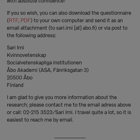
with absolute confidence!
If you so wish, you can also download the questionnaire
(
RTF
,
PDF
) to your own computer and send it as an
email attachment (to sari.irni [at] abo.fi) or via post to
the following address:
Sari Irni
Kvinnovetenskap
Socialvetenskapliga institutionen
Åbo Akademi (ASA, Fänriksgatan 3)
20500 Åbo
Finland
I am glad to give you more information about the
research; please contact me to the email adress above
or call: 02-215 3523/Sari Irni. I travel quite a lot, so it is
easiest to reach me by email.