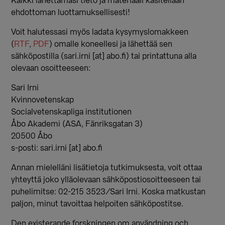
Kaikki lähettämäsi tieto ja materiaali käsitellään
ehdottoman luottamuksellisesti!
Voit halutessasi myös ladata kysymyslomakkeen
(
RTF
,
PDF
) omalle koneellesi ja lähettää sen
sähköpostilla (sari.irni [at] abo.fi) tai printattuna alla
olevaan osoitteeseen:
Sari Irni
Kvinnovetenskap
Socialvetenskapliga institutionen
Åbo Akademi (ASA, Fänriksgatan 3)
20500 Åbo
s-posti: sari.irni [at] abo.fi
Annan mielelläni lisätietoja tutkimuksesta, voit ottaa
yhteyttä joko ylläolevaan sähköpostiosoitteeseen tai
puhelimitse: 02-215 3523/Sari Irni. Koska matkustan
paljon, minut tavoittaa helpoiten sähköpostitse.
Den existerande forskningen om användning och