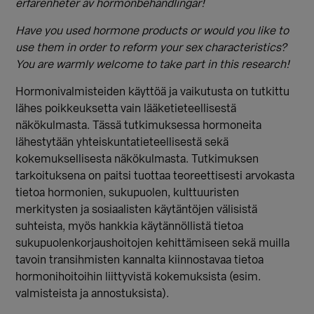
erfarenheter av hormonbehandlingar!
Have you used hormone products or would you like to
use them in order to reform your sex characteristics?
You are warmly welcome to take part in this research!
Hormonivalmisteiden käyttöä ja vaikutusta on tutkittu
lähes poikkeuksetta vain lääketieteellisestä
näkökulmasta. Tässä tutkimuksessa hormoneita
lähestytään yhteiskuntatieteellisestä sekä
kokemuksellisesta näkökulmasta. Tutkimuksen
tarkoituksena on paitsi tuottaa teoreettisesti arvokasta
tietoa hormonien, sukupuolen, kulttuuristen
merkitysten ja sosiaalisten käytäntöjen välisistä
suhteista, myös hankkia käytännöllistä tietoa
sukupuolenkorjaushoitojen kehittämiseen sekä muilla
tavoin transihmisten kannalta kiinnostavaa tietoa
hormonihoitoihin liittyvistä kokemuksista (esim.
valmisteista ja annostuksista).