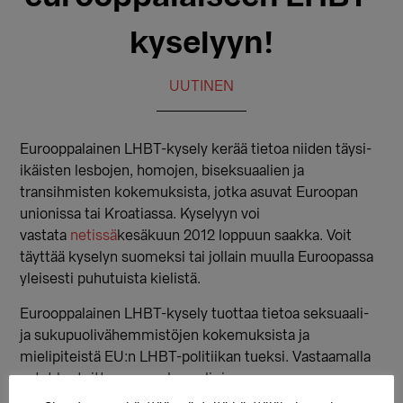
kyselyyn!
UUTINEN
Eurooppalainen LHBT-kysely kerää tietoa niiden täysi-
ikäisten lesbojen, homojen, biseksuaalien ja
transihmisten kokemuksista, jotka asuvat Euroopan
unionissa tai Kroatiassa. Kyselyyn voi
vastata
netissä
kesäkuun 2012 loppuun saakka. Voit
täyttää kyselyn suomeksi tai jollain muulla Euroopassa
yleisesti puhutuista kielistä.
Eurooppalainen LHBT-kysely tuottaa tietoa seksuaali-
ja sukupuolivähemmistöjen kokemuksista ja
mielipiteistä EU:n LHBT-politiikan tueksi. Vastaamalla
autat kartoittamaan seksuaali- ja
sukupuolivähemmistöjen kokemuksia, mielipiteitä ja