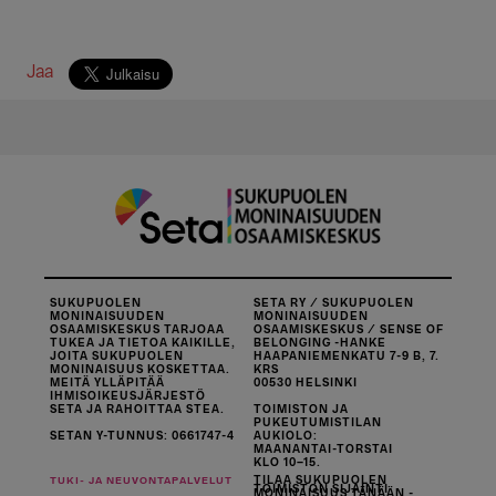
Jaa
SUKUPUOLEN
SETA RY / SUKUPUOLEN
MONINAISUUDEN
MONINAISUUDEN
OSAAMISKESKUS TARJOAA
OSAAMISKESKUS / SENSE OF
TUKEA JA TIETOA KAIKILLE,
BELONGING -HANKE
JOITA SUKUPUOLEN
HAAPANIEMENKATU 7-9 B, 7.
MONINAISUUS KOSKETTAA.
KRS
MEITÄ YLLÄPITÄÄ
00530 HELSINKI
IHMISOIKEUSJÄRJESTÖ
SETA JA RAHOITTAA STEA.
TOIMISTON JA
PUKEUTUMISTILAN
SETAN Y-TUNNUS: 0661747-4
AUKIOLO:
MAANANTAI-TORSTAI
KLO 10–15.
TILAA SUKUPUOLEN
TUKI- JA NEUVONTAPALVELUT
TOIMISTON SIJAINTI
MONINAISUUS TÄNÄÄN -