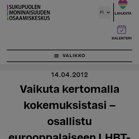
Hyppää
pääsisältöön
LAHJOITA
KALENTERI
VALIKKO
14.04.2012
Vaikuta kertomalla
kokemuksistasi –
osallistu
eurooppalaiseen LHBT-