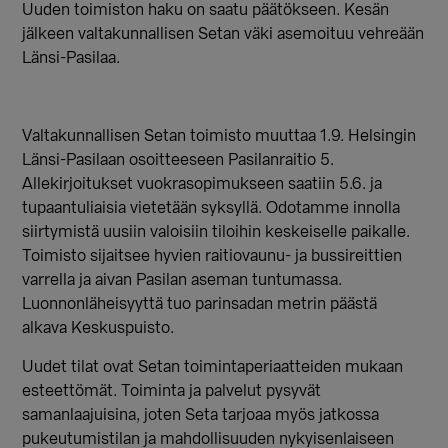
Uuden toimiston haku on saatu päätökseen. Kesän
jälkeen valtakunnallisen Setan väki asemoituu vehreään
Länsi-Pasilaa.
Valtakunnallisen Setan toimisto muuttaa 1.9. Helsingin
Länsi-Pasilaan osoitteeseen Pasilanraitio 5.
Allekirjoitukset vuokrasopimukseen saatiin 5.6. ja
tupaantuliaisia vietetään syksyllä. Odotamme innolla
siirtymistä uusiin valoisiin tiloihin keskeiselle paikalle.
Toimisto sijaitsee hyvien raitiovaunu- ja bussireittien
varrella ja aivan Pasilan aseman tuntumassa.
Luonnonläheisyyttä tuo parinsadan metrin päästä
alkava Keskuspuisto.
Uudet tilat ovat Setan toimintaperiaatteiden mukaan
esteettömät. Toiminta ja palvelut pysyvät
samanlaajuisina, joten Seta tarjoaa myös jatkossa
pukeutumistilan ja mahdollisuuden nykyisenlaiseen