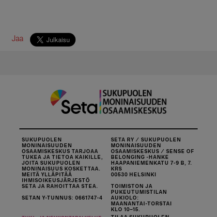
Jaa
SUKUPUOLEN
SETA RY / SUKUPUOLEN
MONINAISUUDEN
MONINAISUUDEN
OSAAMISKESKUS TARJOAA
OSAAMISKESKUS / SENSE OF
TUKEA JA TIETOA KAIKILLE,
BELONGING -HANKE
JOITA SUKUPUOLEN
HAAPANIEMENKATU 7-9 B, 7.
MONINAISUUS KOSKETTAA.
KRS
MEITÄ YLLÄPITÄÄ
00530 HELSINKI
IHMISOIKEUSJÄRJESTÖ
SETA JA RAHOITTAA STEA.
TOIMISTON JA
PUKEUTUMISTILAN
SETAN Y-TUNNUS: 0661747-4
AUKIOLO:
MAANANTAI-TORSTAI
KLO 10–15.