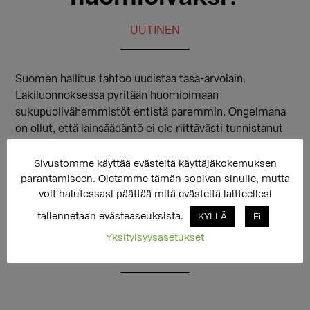
UUTINEN
Suomen hallitus tahtoo uudistaa tasa-arvolain.
Lakiluonnoksessa pyritään huomioimaan
sukupuolivähemmistöt entistä paremmin. Ongelmana
on ollut, että lainsäädäntö ei ole riittävästi tunnistanut
transihmisten ja intersukupuolisten kokemaa epätasa-
arvoista kohtelua. Laki tulisi voimaan aikaisintaan 2013.
Sivustomme käyttää evästeitä käyttäjäkokemuksen
parantamiseen. Oletamme tämän sopivan sinulle, mutta
Osana lainvalmistelua lausuntoja lakiluonnoksesta ovat
voit halutessasi päättää mitä evästeitä laitteellesi
antaneet mm.
tallennetaan evästeaseuksista.
KYLLÄ
Ei
Seta ry
,
Tane
,
Ihmisoikeusliitto
ja
Ammattiliitto Pro
.
Yksityisyysasetukset