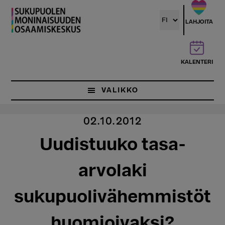
Hyppää
pääsisältöön
LAHJOITA
KALENTERI
VALIKKO
02.10.2012
Uudistuuko tasa-
arvolaki
sukupuolivähemmistöt
huomioivaksi?