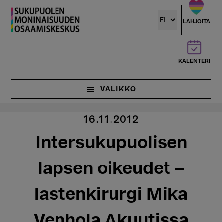
Hyppää
pääsisältöön
LAHJOITA
KALENTERI
VALIKKO
16.11.2012
Intersukupuolisen
lapsen oikeudet –
lastenkirurgi Mika
Venhola Akuutissa