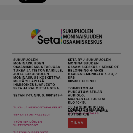
SUKUPUOLEN
SETA RY / SUKUPUOLEN
MONINAISUUDEN
MONINAISUUDEN
OSAAMISKESKUS TARJOAA
OSAAMISKESKUS / SENSE OF
TUKEA JA TIETOA KAIKILLE,
BELONGING -HANKE
JOITA SUKUPUOLEN
HAAPANIEMENKATU 7-9 B, 7.
MONINAISUUS KOSKETTAA.
KRS
MEITÄ YLLÄPITÄÄ
00530 HELSINKI
IHMISOIKEUSJÄRJESTÖ
SETA JA RAHOITTAA STEA.
TOIMISTON JA
PUKEUTUMISTILAN
SETAN Y-TUNNUS: 0661747-4
AUKIOLO:
MAANANTAI-TORSTAI
KLO 10–15.
TILAA SUKUPUOLEN
TUKI- JA NEUVONTAPALVELUT
TOIMISTON SIJAINTI
MONINAISUUS TÄNÄÄN -
.
GOOGLE-KARTALLA
UUTISKIRJE
VERTAISTUKIPALVELUT
TYÖNTEKIJÖIDEN
TILAA
YHTEYSTIEDOT
TIETOSUOJASELOSTE