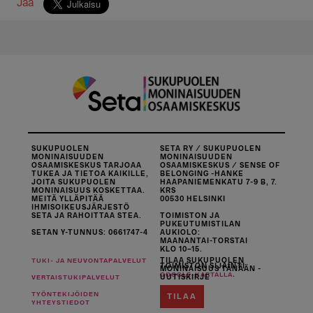
Jaa
SUKUPUOLEN
SETA RY / SUKUPUOLEN
MONINAISUUDEN
MONINAISUUDEN
OSAAMISKESKUS TARJOAA
OSAAMISKESKUS / SENSE OF
TUKEA JA TIETOA KAIKILLE,
BELONGING -HANKE
JOITA SUKUPUOLEN
HAAPANIEMENKATU 7-9 B, 7.
MONINAISUUS KOSKETTAA.
KRS
MEITÄ YLLÄPITÄÄ
00530 HELSINKI
IHMISOIKEUSJÄRJESTÖ
SETA JA RAHOITTAA STEA.
TOIMISTON JA
PUKEUTUMISTILAN
SETAN Y-TUNNUS: 0661747-4
AUKIOLO:
MAANANTAI-TORSTAI
KLO 10–15.
TILAA SUKUPUOLEN
TUKI- JA NEUVONTAPALVELUT
TOIMISTON SIJAINTI
MONINAISUUS TÄNÄÄN -
.
GOOGLE-KARTALLA
UUTISKIRJE
VERTAISTUKIPALVELUT
TYÖNTEKIJÖIDEN
TILAA
YHTEYSTIEDOT