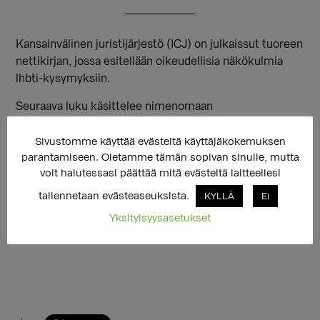
Kansainvälinen juristijärjestö (ICJ) on julkaissut tuoreen
nettikirjan, jossa esitellään oikeudellisia näkökulmia
lhbti-kysymyksiin.
Seuraava luku käsittelee nimenomaan
intersukupuolisuuteen liittyviä oikeudellisia
kysymyksiä:
Sivustomme käyttää evästeitä käyttäjäkokemuksen
parantamiseen. Oletamme tämän sopivan sinulle, mutta
http://www. icj. org/sogi- casebook-
voit halutessasi päättää mitä evästeitä laitteellesi
introduction/chapter- six- intersex/
tallennetaan evästeaseuksista.
KYLLÄ
Ei
Yksityisyysasetukset